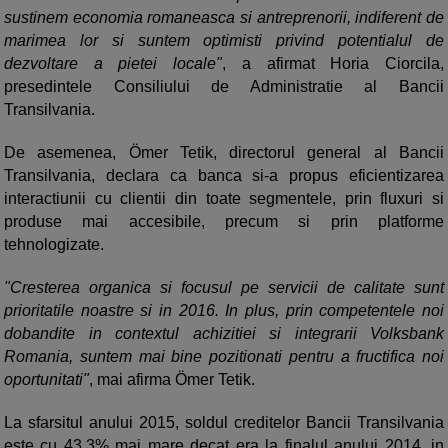
sustinem economia romaneasca si antreprenorii, indiferent de
marimea lor si suntem optimisti privind potentialul de
dezvoltare a pietei locale"
, a afirmat Horia Ciorcila,
presedintele Consiliului de Administratie al Bancii
Transilvania.
De asemenea, Ömer Tetik, directorul general al Bancii
Transilvania, declara ca banca si-a propus eficientizarea
interactiunii cu clientii din toate segmentele, prin fluxuri si
produse mai accesibile, precum si prin platforme
tehnologizate.
"Cresterea organica si focusul pe servicii de calitate sunt
prioritatile noastre si in 2016. In plus, prin competentele noi
dobandite in contextul achizitiei si integrarii Volksbank
Romania, suntem mai bine pozitionati pentru a fructifica noi
oportunitati"
, mai afirma Ömer Tetik.
La sfarsitul anului 2015, soldul creditelor Bancii Transilvania
este cu 43,3% mai mare decat era la finalul anului 2014, in