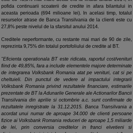
pofida continuarii scoaterii de credite in afara bilantului in
aceasta perioada (694 milioane lei). In acelasi timp, totalul
resurselor atrase de Banca Transilvania de la clienti este cu
27,8% peste nivelul de la sfarsitul anului 2014.
Creditele neperformante, cu restante mai mari de 90 de zile,
reprezinta 9,75% din totalul portofoliului de credite al BT.
"Eficienta operationala BT este ridicata, raportul cost/venituri
fiind de 49,85%, fara a include elementele majore determinate
de integrarea Volksbank Romania atat pe venituri, cat si pe
cheltuieli. Din punctul de vedere al impactului integrarii
Volksbank Romania privind rezultatele financiare, estimarile
prezentate de BT la Adunarile Generale ale Actionarilor Bancii
Transilvania din aprilie si octombrie a.c. sunt confirmate de
rezultatele inregistrate la 31.12.2015. Banca Transilvania a
acordat unui numar de aproape 34.000 de clienti persoane
fizice ai Volksbank Romania reduceri de aproape 1,5 miliarde
de lei, prin conversia creditelor in franci elvetieni si