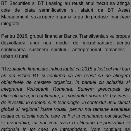
BT Securities si BT Leasing au reusit anul trecut sa atinga
cote de piata semnificative si, alaturi de BT Asset
Management, sa acopere o gama larga de produse financiare
integrate.
Pentru 2016, grupul financiar Banca Transilvania si-a propus
dezvoltarea unui nou model de microfinantare pentru
continuarea sustinerii spiritului antreprenorial romanesc -
urban si rural.
"Rezultatele financiare indica faptul ca 2015 a fost cel mai bun
an din istoria BT si confirma ca am reusit sa ne atingem
obiectivele de crestere organica, in paralel cu achizitia si
integrarea Volksbank Romania. Suntem preocupati de
eficientizarea, in continuare, a modelului nostru de business,
de investitii in oameni si in tehnologie. In contextul unui climat
global si regional foarte volatil, pentru noi ramane esentiala
relatia cu clientii nostri, care va fi si in continuare constructiva
si rezonabila, iar noi vom avea o atitudine responsabila si
rationala in tot ceea ce intreprindem. Vom continua sa