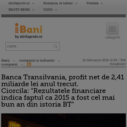
stirileprotv.ro
Romania, te iubesc
Vremea
PROTV NEWS
VOYO
ibani
companii si industrii
16 februarie 2016 11:59 / 398
vizualizari
companii
Banca Transilvania, profit net de 2,41
miliarde lei anul trecut.
Ciorcila: "Rezultatele financiare
indica faptul ca 2015 a fost cel mai
bun an din istoria BT"