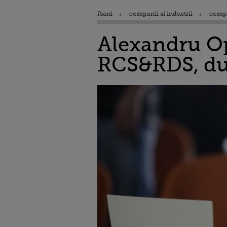
ibani
companii si industrii
comp
Alexandru Op
RCS&RDS, dup