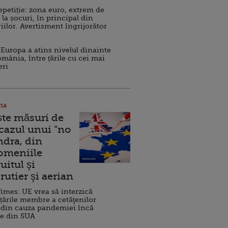
repetiție: zona euro, extrem de
 la șocuri, în principal din
iilor. Avertisment îngrijorător
Europa a atins nivelul dinainte
omânia, între țările cu cei mai
eri
na
ște măsuri de
 cazul unui ”no
ndra, din
Domeniile
uitul şi
rutier şi aerian
imes: UE vrea să interzică
 țările membre a cetăţenilor
 din cauza pandemiei încă
ve din SUA