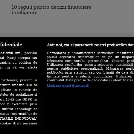
10 reguli pentru decizii financiare
inteligente
ro
foodstory.ro
Procinema.ro
fidențiale
Atât noi, cât și partenerii noștri prelucrăm dat
ozitivul dvs., precum
Dezvoltarea și îmbunătățirea serviciilor. Măsurarea
și/sau accesarea informațiilor de pe un dispoziti
al. Puteți accepta sau
selectarea conținutului personalizat. Crearea prof
pagina cu politica de
Utilizarea profilurilor pentru selectarea publicității
i și nu vă vor afecta
pentru publicitate personalizată. Măsurarea perfo
publicului prin statistici sau combinații de date di
limitate pentru a selecta publicitatea. Utilizarea
conținutul. Date precise de geolocație și identificarea
te partenere, precum si
(P) Descoperă Lumea
Emoții intense pe
ermite website-ului sa
Listă parteneri (furnizori)
Evenimentelor din România
Sebastian Stan! Iub
 afisate in functie de
cu Transilvania Events!
Annabelle, l-a făcu
elelor de socializare si
(P) Raku, gaming intens și o
 art. 15-22 din GDPR in
Din 14 septembrie
pauză binemeritată cu...
Popescu revine în 
pot fi exercitate prin
pizza Guseppe
principal la Pro T
a tuturor Tehnologiilor
(P) Poți folosi bonurile de
esarea informatiilor de
La 88 de ani și du
masă pentru a comanda
SETARILE INDIVIDUAL”
carieră fabuloasă î
mâncare acasă? Lista
cookie strict necesare
Anthony Hopkins 
aplicațiilor care le acceptă
lansează oficial î