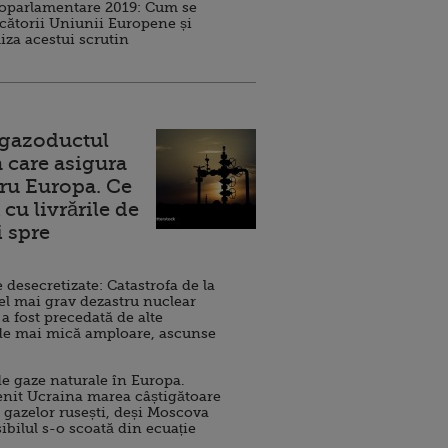
roparlamentare 2019: Cum se
cătorii Uniunii Europene și
iza acestui scrutin
 gazoductul
 care asigura
ru Europa. Ce
cu livrările de
i spre
esecretizate: Catastrofa de la
el mai grav dezastru nuclear
 a fost precedată de alte
de mai mică amploare, ascunse
e gaze naturale în Europa.
nit Ucraina marea câștigătoare
 gazelor rusești, deși Moscova
sibilul s-o scoată din ecuație