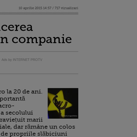
10 aprilie 2015 14:57 / 717 vizualizari
ucerea
 in companie
Ads by INTERNET PROTV
 la 20 de ani.
portantă
acro-
a secolului
raviețuit marii
ale, dar rămâne un colos
de propriile slăbiciuni