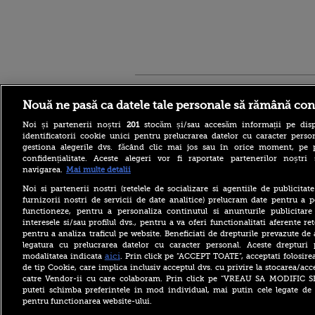
Stirileprotv.ro
ilike-it.
Nouă ne pasă ca datele tale personale să rămână con
Noi și partenerii noștri
201
stocăm și/sau accesăm informații pe disp
identificatorii cookie unici pentru prelucrarea datelor cu caracter person
gestiona alegerile dvs. făcând clic mai jos sau în orice moment, pe 
confidențialitate. Aceste alegeri vor fi raportate partenerilor noștr
navigarea.
Mai multe detalii
Reacția MAE după ce o
româncă a fost arestată în
Noi si partenerii nostri (retelele de socializare si agentiile de publicita
Germania pentru spionaj în
furnizorii nostri de servicii de date analitice) prelucram date pentru a p
favoarea Rusiei
functioneze, pentru a personaliza continutul si anunturile publicitare
interesele si/sau profilul dvs., pentru a va oferi functionalitati aferente ret
Alerta West Nile: două
pentru a analiza traficul pe website. Beneficiati de drepturile prevazute de
persoane au murit, iar
legatura cu prelucrarea datelor cu caracter personal. Aceste drepturi 
numărul cazurilor a ajuns la
10. Măsurile de protecție
aici
modalitatea indicata
. Prin click pe “ACCEPT TOATE”, acceptati folosire
împotriva țânțarilor
de tip Cookie, care implica inclusiv acceptul dvs. cu privire la stocarea/acc
catre Vendor-ii cu care colaboram. Prin click pe “VREAU SA MODIFIC 
Ce le-a spus Donald Trump
puteti schimba preferintele in mod individual, mai putin cele legate de 
donatorilor despre
pentru functionarea website-ului.
succesorul său pentru
alegerile din 2028. Pe cine a