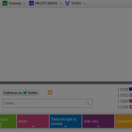
Vremea
PROTV NEWS
VOYO
1 EUR
1 USD
1 GBP
1 CHF
i si
Tehnologie si
Auto
Job-uri
Lifestyl
i
media