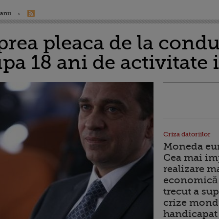
anii
rea pleaca de la cond
a 18 ani de activitate
Criza datoriilor
Moneda euro
Cea mai im
realizare m
economică 
trecut a sup
crize mondi
handicapat 