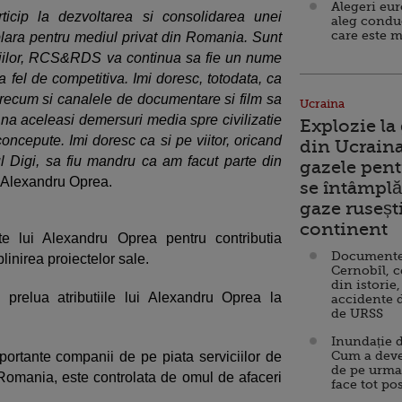
Alegeri eu
icip la dezvoltarea si consolidarea unei
aleg condu
care este m
ara pentru mediul privat din Romania. Sunt
tiilor, RCS&RDS va continua sa fie un nume
a fel de competitiva. Imi doresc, totodata, ca
 precum si canalele de documentare si film sa
Ucraina
na aceleasi demersuri media spre civilizatie
Explozie la
oncepute. Imi doresc ca si pe viitor, oricand
din Ucraina
 Digi, sa fiu mandru ca am facut parte din
gazele pent
at Alexandru Oprea.
se întâmplă 
gaze ruseșt
continent
 lui Alexandru Oprea pentru contributia
Documente d
linirea proiectelor sale.
Cernobîl, c
din istorie,
elua atributiile lui Alexandru Oprea la
accidente 
de URSS
Inundație d
Cum a deve
rtante companii de pe piata serviciilor de
de pe urma
n Romania, este controlata de omul de afaceri
face tot po