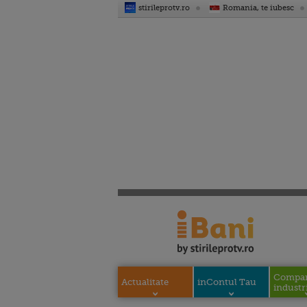
stirileprotv.ro
Romania, te iubesc
Compani
Actualitate
inContul Tau
industri