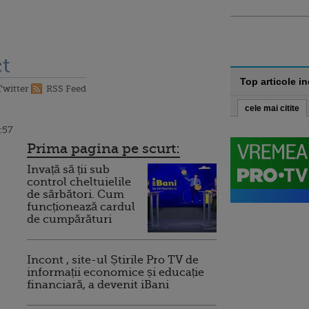
t
Top articole i
Twitter
RSS Feed
cele mai citite
:57
Prima pagina pe scurt:
Invață să ții sub
control cheltuielile
de sărbători. Cum
funcționează cardul
de cumpărături
Incont , site-ul Știrile Pro TV de
informații economice și educație
financiară, a devenit iBani