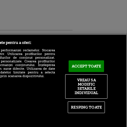
Sport.ro
ele pentru a oferi:
 performanței reclamelor. Stocarea
v. Utilizarea profilurilor pentru
ilurilor de conținut personalizat.
 personalizate. Crearea profilurilor
rmanței conținutului. Înțelegerea
ACCEPT TOATE
n surse diferite. Utilizarea de date
 datelor limitate pentru a selecta
 prin scanarea dispozitivului.
Atmosferă din altă lume la
ntru
VREAU SA
prezentarea lui Mohamed
ita lui,
MODIFIC
Salah la Trabzonspor pe
t tată!
SETARILE
Papara Park
INDIVIDUAL
, Adela
A plecat de la Manchester
rol
City pentru 50.000.000€ și a
V
semnat cu alt club din
RESPING TOATE
Premier League!
pă o
n film, Sir
După 15 ani la Fiorentina,
se
fratele lui Matteo Duțu de la
n muzică
Dinamo a semnat și el în