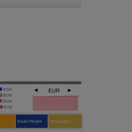
EUR
RON
RON
RON
RON
e
Smart People
Infografice