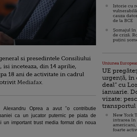
Istorie cu 
vulnerabilă
cauza dator
de la BCE
Șomajul în 
de criză. R
puțini șom
eneral si presedintele Consiliului
Uniunea Europea
isi inceteaza, din 14 aprilie,
UE pregăte
a 18 ani de activitate in cadrul
urgență, în
otrivit
Mediafax.
deal” cu Lo
ianuarie. 
vizate: pesc
transportul 
, Alexandru Oprea a avut "o contributie
New York T
paniei ca un jucator puternic pe piata de
intrarea în
i un important trust media format din noua
americani,
foarte acti