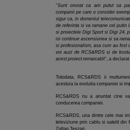
"
Sunt onorat ca am putut sa part
companii pe care o consider exempl
sigur ca, in domeniul telecomunica
de referinta si va ramane cel putin l
si proiectele Digi Sport si Digi 24,
isi continue ascensiunea si sa rama
si profesionalism, asa cum au fost c
voi auzi de RCS&RDS si de trustul
acest proiect remarcab
il", a declar
Totodata, RCS&RDS ii multumeste
acestuia la evolutia companiei si imp
RCS&RDS nu a anuntat cine va pr
conducerea companiei.
RCS&RDS, una dintre cele mai impo
televiziune prin cablu si satelit di
Zoltan Teszari.