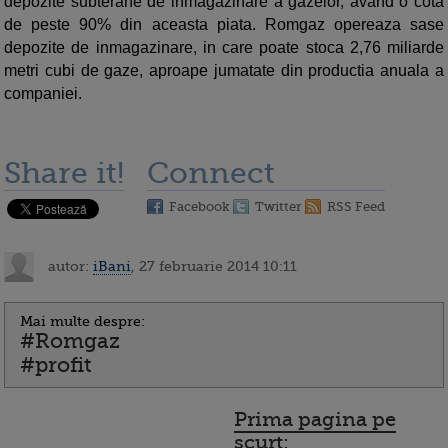
depozite subterane de inmagazinare a gazelor, avand o cota
de peste 90% din aceasta piata. Romgaz opereaza sase
depozite de inmagazinare, in care poate stoca 2,76 miliarde
metri cubi de gaze, aproape jumatate din productia anuala a
companiei.
Share it!
Connect
Facebook
Twitter
RSS Feed
autor:
iBani
, 27 februarie 2014 10:11
Mai multe despre:
#Romgaz
#profit
Prima pagina pe
scurt: