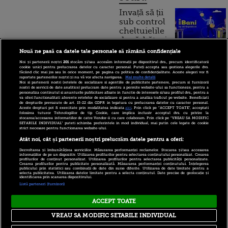
Invață să ții
sub control
cheltuielile
de sărbători.
Cum
Nouă ne pasă ca datele tale personale să rămână confidențiale
Noi și partenerii noștri
201
stocăm și/sau accesăm informații pe dispozitivul dvs., precum identificatorii
funcționează cardul de
cookie unici pentru prelucrarea datelor cu caracter personal. Puteți accepta sau gestiona alegerile dvs.
făcând clic mai jos sau în orice moment, pe pagina cu politica de confidențialitate. Aceste alegeri vor fi
cumpărături
raportate partenerilor noștri și nu vă vor afecta navigarea.
Mai multe detalii
Noi si partenerii nostri (retelele de socializare si agentiile de publicitate partenere, precum si furnizorii
nostri de servicii de date analitice) prelucram date pentru a permite website-ului sa functioneze, pentru a
personaliza continutul si anunturile publicitare afisate in functie de interesele si/sau profilul dvs., pentru a
va oferi functionalitati aferente retelelor de socializare si pentru a analiza traficul pe website. Beneficiati
de drepturile prevazute de art. 15-22 din GDPR in legatura cu prelucrarea datelor cu caracter personal.
Incont , site-ul Știrile Pro
Aceste drepturi pot fi exercitate prin modalitatea indicata
aici
. Prin click pe “ACCEPT TOATE”, acceptati
folosirea tuturor Tehnologiilor de tip Cookie, care implica inclusiv acceptul dvs. cu privire la
TV de informații
stocarea/accesarea informatiilor de catre Vendor-ii cu care colaboram. Prin click pe “VREAU SA MODIFIC
SETARILE INDIVIDUAL” puteti schimba preferintele in mod individual, mai putin cele legate de cookie
economice și educație
strict necesare pentru functionarea website-ului.
financiară, a devenit iBani
Atât noi, cât și partenerii noștri prelucrăm datele pentru a oferi:
Dezvoltarea și îmbunătățirea serviciilor. Măsurarea performanței reclamelor. Stocarea și/sau accesarea
informațiilor de pe un dispozitiv. Utilizarea profilurilor pentru selectarea conținutului personalizat. Crearea
profilurilor de conținut personalizat. Utilizarea profilurilor pentru selectarea publicității personalizate.
10 reguli pentru decizii
Crearea profilurilor pentru publicitate personalizată. Măsurarea performanței conținutului. Înțelegerea
publicului prin statistici sau combinații de date din surse diferite. Utilizarea de date limitate pentru a
financiare inteligente
selecta publicitatea. Utilizarea datelor limitate pentru a selecta conținutul. Date precise de geolocație și
identificarea prin scanarea dispozitivului.
Listă parteneri (furnizori)
ACCEPT TOATE
Copyright © 2026 PRO TV S.R.L |
Politica de Cookie
|
VREAU SA MODIFIC SETARILE INDIVIDUAL
Politica Confidentialitate
|
RSS