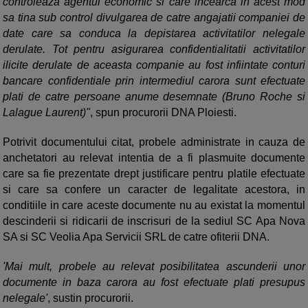
controleaza agentul economic si care incearca in acest mod
sa tina sub control divulgarea de catre angajatii companiei de
date care sa conduca la depistarea activitatilor nelegale
derulate. Tot pentru asigurarea confidentialitatii activitatilor
ilicite derulate de aceasta companie au fost infiintate conturi
bancare confidentiale prin intermediul carora sunt efectuate
plati de catre persoane anume desemnate (Bruno Roche si
Lalague Laurent)"
, spun procurorii DNA Ploiesti.
Potrivit documentului citat, probele administrate in cauza de
anchetatori au relevat intentia de a fi plasmuite documente
care sa fie prezentate drept justificare pentru platile efectuate
si care sa confere un caracter de legalitate acestora, in
conditiile in care aceste documente nu au existat la momentul
descinderii si ridicarii de inscrisuri de la sediul SC Apa Nova
SA si SC Veolia Apa Servicii SRL de catre ofiterii DNA.
'Mai mult, probele au relevat posibilitatea ascunderii unor
documente in baza carora au fost efectuate plati presupus
nelegale'
, sustin procurorii.