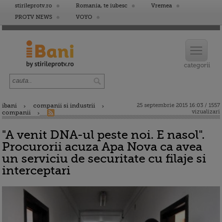
stirileprotv.ro
Romania, te iubesc
Vremea
PROTV NEWS
VOYO
ibani
companii si industrii
25 septembrie 2015 16:03 / 1557
vizualizari
companii
"A venit DNA-ul peste noi. E nasol".
Procurorii acuza Apa Nova ca avea
un serviciu de securitate cu filaje si
interceptari