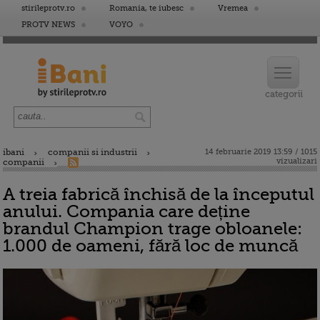
stirileprotv.ro
Romania, te iubesc
Vremea
PROTV NEWS
VOYO
ibani
companii si industrii
14 februarie 2019 13:59 / 1015
vizualizari
companii
A treia fabrică închisă de la începutul
anului. Compania care deține
brandul Champion trage obloanele:
1.000 de oameni, fără loc de muncă