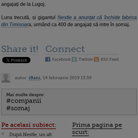
angajați de la Lugoj.
Luna trecută, și gigantul
Nestle a anunțat că închide fabrica
din Timisoar
a, urmând ca 400 de angajați să intre în șomaj.
Share it!
Connect
Facebook
Twitter
RSS Feed
autor:
iBani
, 14 februarie 2019 13:59
Mai multe despre:
#companii
#somaj
Pe acelasi subiect:
Prima pagina pe
scurt:
După Nestle, un alt