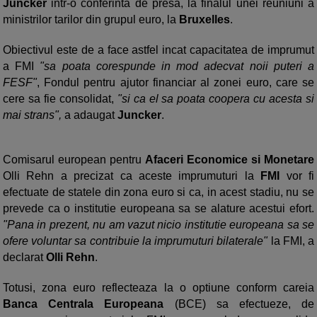
Juncker
intr-o conferinta de presa, la finalul unei reuniuni a
ministrilor tarilor din grupul euro, la
Bruxelles
.
Obiectivul este de a face astfel incat capacitatea de imprumut
a FMI
"sa poata corespunde in mod adecvat noii puteri a
FESF"
, Fondul pentru ajutor financiar al zonei euro, care se
cere sa fie consolidat,
"si ca el sa poata coopera cu acesta si
mai strans",
a adaugat
Juncker
.
Comisarul european pentru
Afaceri Economice si Monetare
Olli Rehn a precizat ca aceste imprumuturi la
FMI
vor fi
efectuate de statele din zona euro si ca, in acest stadiu, nu se
prevede ca o institutie europeana sa se alature acestui efort.
"Pana in prezent, nu am vazut nicio institutie europeana sa se
ofere voluntar sa contribuie la imprumuturi bilaterale"
la FMI, a
declarat
Olli Rehn
.
Totusi, zona euro reflecteaza la o optiune conform careia
Banca Centrala Europeana
(BCE) sa efectueze, de