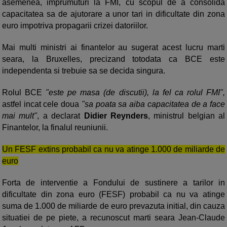
asemenea, imprumuturi la FMI, cu scopul de a consolida
capacitatea sa de ajutorare a unor tari in dificultate din zona
euro impotriva propagarii crizei datoriilor.
Mai multi ministri ai finantelor au sugerat acest lucru marti
seara, la Bruxelles, precizand totodata ca BCE este
independenta si trebuie sa se decida singura.
Rolul BCE
"este pe masa (de discutii), la fel ca rolul FMI",
astfel incat cele doua
"sa poata sa aiba capacitatea de a face
mai mult"
, a declarat
Didier Reynders
, ministrul belgian al
Finantelor, la finalul reuniunii.
Un FESF extins probabil ca nu va atinge 1.000 de miliarde de
euro
Forta de interventie a Fondului de sustinere a tarilor in
dificultate din zona euro (FESF) probabil ca nu va atinge
suma de 1.000 de miliarde de euro prevazuta initial, din cauza
situatiei de pe piete, a recunoscut marti seara Jean-Claude