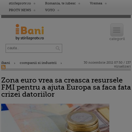
stirileprotv.ro
Romania, te iubesc
Vremea
PROTV NEWS
VOYO
ibani
companii si industrii
30 noiembrie 2011 07:50 / 137
vizualizari
Zona euro vrea sa creasca resursele
FMI pentru a ajuta Europa sa faca fata
crizei datoriilor