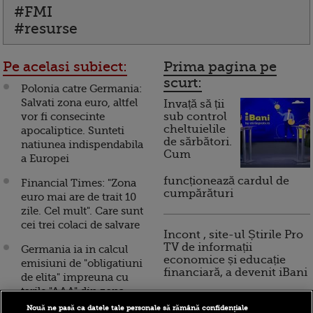
#FMI
#resurse
Pe acelasi subiect:
Prima pagina pe
scurt:
Polonia catre Germania:
Salvati zona euro, altfel
Invață să ții
vor fi consecinte
sub control
cheltuielile
apocaliptice. Sunteti
de sărbători.
natiunea indispendabila
Cum
a Europei
funcționează cardul de
Financial Times: "Zona
cumpărături
euro mai are de trait 10
zile. Cel mult". Care sunt
cei trei colaci de salvare
Incont , site-ul Știrile Pro
TV de informații
Germania ia in calcul
economice și educație
emisiuni de "obligatiuni
financiară, a devenit iBani
de elita" impreuna cu
tarile "AAA" din zona
euro
Nouă ne pasă ca datele tale personale să rămână confidențiale