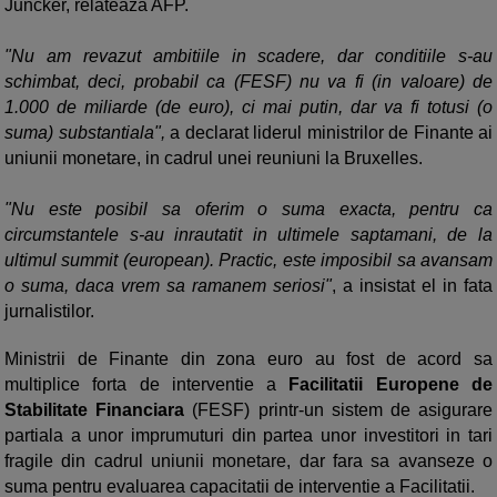
Juncker, relateaza AFP.
"Nu am revazut ambitiile in scadere, dar conditiile s-au
schimbat, deci, probabil ca (FESF) nu va fi (in valoare) de
1.000 de miliarde (de euro), ci mai putin, dar va fi totusi (o
suma) substantiala",
a declarat liderul ministrilor de Finante ai
uniunii monetare, in cadrul unei reuniuni la Bruxelles.
"Nu este posibil sa oferim o suma exacta, pentru ca
circumstantele s-au inrautatit in ultimele saptamani, de la
ultimul summit (european). Practic, este imposibil sa avansam
o suma, daca vrem sa ramanem seriosi"
, a insistat el in fata
jurnalistilor.
Ministrii de Finante din zona euro au fost de acord sa
multiplice forta de interventie a
Facilitatii Europene de
Stabilitate Financiara
(FESF) printr-un sistem de asigurare
partiala a unor imprumuturi din partea unor investitori in tari
fragile din cadrul uniunii monetare, dar fara sa avanseze o
suma pentru evaluarea capacitatii de interventie a Facilitatii.