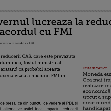
ernul lucreaza la red
 acordul cu FMI
reducerii CAS, care este prevazuta
 duminica, fostul ministru al
Criza datoriilor
aratand ca probabil aceasta
Moneda euro
roxima vizita a misiunii FMI in
Cea mai im
realizare m
economică 
trecut a sup
crize mondi
a de presa, ca din punctul de vedere al PDL si
handicapat 
i alternative astfel incat impactul reducerii