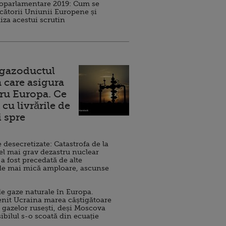
roparlamentare 2019: Cum se
cătorii Uniunii Europene și
iza acestui scrutin
 gazoductul
 care asigura
ru Europa. Ce
cu livrările de
i spre
esecretizate: Catastrofa de la
el mai grav dezastru nuclear
 a fost precedată de alte
de mai mică amploare, ascunse
e gaze naturale în Europa.
nit Ucraina marea câștigătoare
 gazelor rusești, deși Moscova
sibilul s-o scoată din ecuație