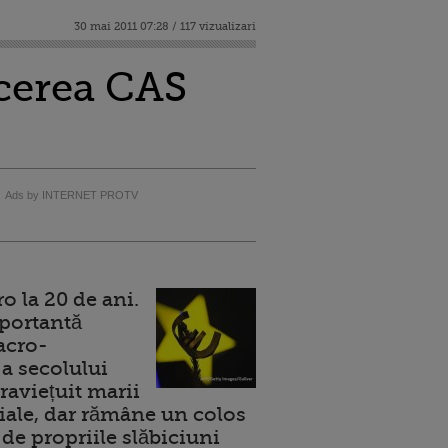
30 mai 2011 07:28 / 117 vizualizari
ucerea CAS
Ads by INTERNET PROTV
 la 20 de ani.
portantă
acro-
a secolului
raviețuit marii
ale, dar rămâne un colos
de propriile slăbiciuni