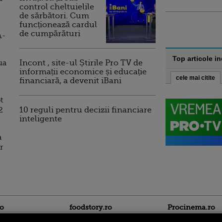
control cheltuielile
de sărbători. Cum
funcționează cardul
de cumpărături
A-
Top articole i
ua
Incont , site-ul Știrile Pro TV de
informații economice și educație
cele mai citite
financiară, a devenit iBani
t
2
10 reguli pentru decizii financiare
inteligente
a
r
ro
foodstory.ro
Procinema.ro