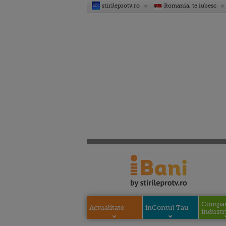
stirileprotv.ro
Romania, te iubesc
Compani
Actualitate
inContul Tau
industri