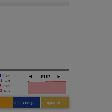
EUR
RON
RON
RON
RON
e
Smart People
Infografice