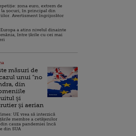
repetiție: zona euro, extrem de
 la șocuri, în principal din
iilor. Avertisment îngrijorător
Europa a atins nivelul dinainte
omânia, între țările cu cei mai
eri
na
ște măsuri de
 cazul unui ”no
ndra, din
Domeniile
uitul şi
rutier şi aerian
imes: UE vrea să interzică
 țările membre a cetăţenilor
 din cauza pandemiei încă
ve din SUA