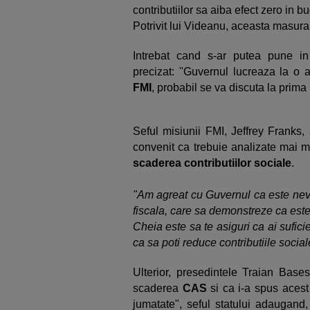
contributiilor sa aiba efect zero in b
Potrivit lui Videanu, aceasta masura
Intrebat cand s-ar putea pune i
precizat: "Guvernul lucreaza la o 
FMI
, probabil se va discuta la prim
Seful misiunii FMI, Jeffrey Franks
convenit ca trebuie analizate mai mu
scaderea contributiilor sociale
.
"Am agreat cu Guvernul ca este nevo
fiscala, care sa demonstreze ca este 
Cheia este sa te asiguri ca ai sufici
ca sa poti reduce contributiile social
Ulterior, presedintele Traian Base
scaderea
CAS
si ca i-a spus acest
jumatate", seful statului adaugand