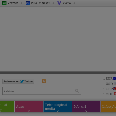
Vremea
PROTV NEWS
VOYO
1 EUR
1 USD
1 GBP
1 CHF
i si
Tehnologie si
Auto
Job-uri
Lifestyl
i
media