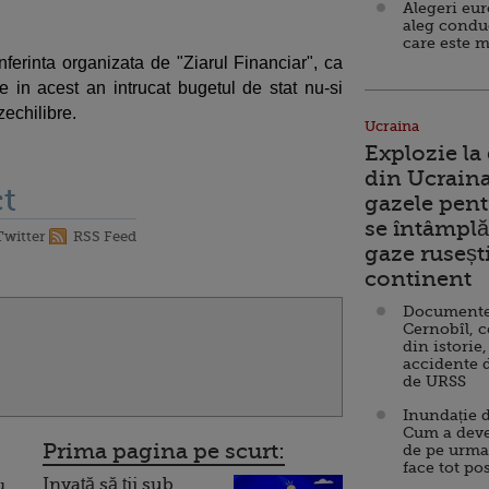
Alegeri eu
aleg condu
care este m
nferinta organizata de "Ziarul Financiar", ca
le in acest an intrucat bugetul de stat nu-si
zechilibre.
Ucraina
Explozie la
din Ucraina
t
gazele pent
se întâmplă 
Twitter
RSS Feed
gaze ruseșt
continent
Documente d
Cernobîl, c
din istorie,
accidente 
de URSS
Inundație d
Cum a deve
Prima pagina pe scurt:
de pe urma
face tot po
Invață să ții sub
u