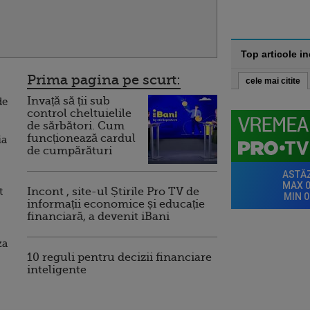
Top articole i
Prima pagina pe scurt:
cele mai citite
Invață să ții sub
de
control cheltuielile
de sărbători. Cum
funcționează cardul
ia
de cumpărături
t
Incont , site-ul Știrile Pro TV de
informații economice și educație
financiară, a devenit iBani
za
10 reguli pentru decizii financiare
inteligente