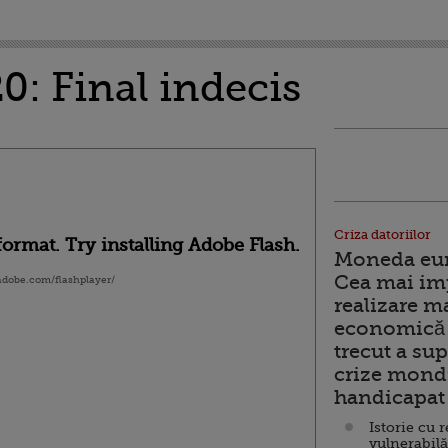
: Final indecis
Criza datoriilor
ormat. Try installing Adobe Flash.
Moneda euro
Cea mai im
.adobe.com/flashplayer/
realizare m
economică 
trecut a sup
crize mondi
handicapat 
Istorie cu 
vulnerabilă