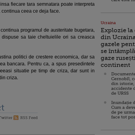
insa fiecare tara semnatara poate interpreta
 continua ceea ce deja face.
Ucraina
Explozie la
 continua programul de austeritate bugetara,
din Ucraina
dispuse sa taie cheltuielile ori sa creasca
gazele pent
se întâmplă 
stina politici de crestere economica, dar sa
gaze ruseșt
xarea bancara. Pentru ca, a spus presedintele
continent
eeasi situatie pe timp de criza, dar sunt in
Documente d
in criza.
Cernobîl, c
din istorie,
accidente 
de URSS
Inundație d
t
Cum a deve
de pe urma
face tot po
Twitter
RSS Feed