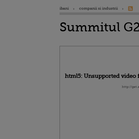
ibani
companii si industrii
Summitul G20
html5: Unsupported video f
http://get