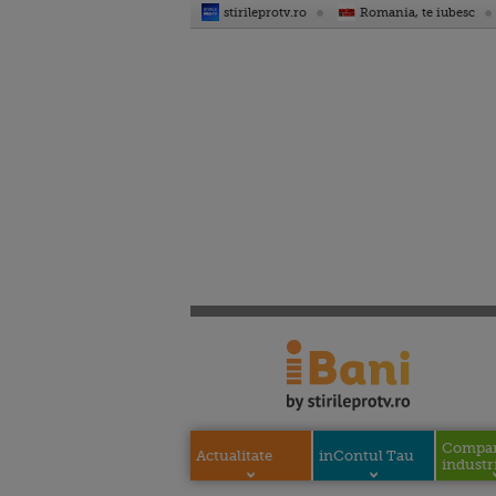
stirileprotv.ro
Romania, te iubesc
Compani
Actualitate
inContul Tau
industri