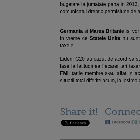
bugetare la jumatate pana in 2013, 
comunicatul drept o permisiune de a
Germania
si
Marea Britanie
isi vor
in vreme ce
Statele Unite
nu sunt 
taxele.
Liderii G20 au cazut de acord sa su
lase la latitudinea fiecarei tari ta
FMI
, tarile membre s-au aflat in ac
situatii total diferite
acum, la iesirea d
Share it!
Connec
Facebook