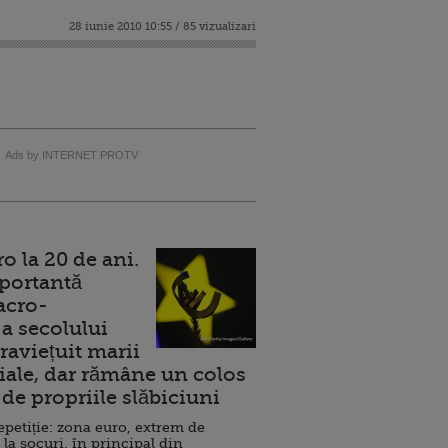
28 iunie 2010 10:55 / 85 vizualizari
Ads by INTERNET PROTV
 la 20 de ani.
portantă
acro-
a secolului
raviețuit marii
ale, dar rămâne un colos
de propriile slăbiciuni
repetiție: zona euro, extrem de
 la șocuri, în principal din