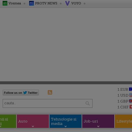
Vremea
PROTV NEWS
VOYO
1 EUR
1 USD
1 GBP
1 CHF
i si
Tehnologie si
Auto
Job-uri
Lifestyl
i
media