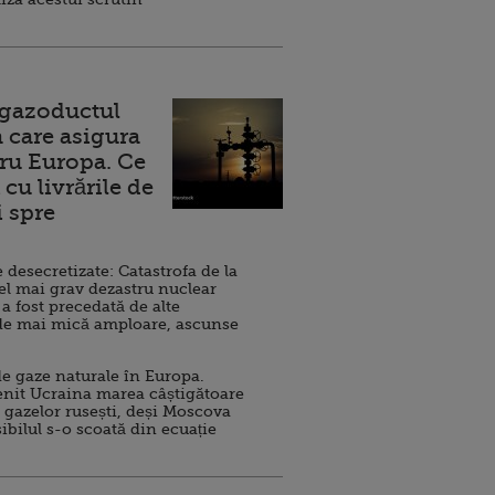
 gazoductul
 care asigura
ru Europa. Ce
cu livrările de
i spre
esecretizate: Catastrofa de la
el mai grav dezastru nuclear
 a fost precedată de alte
de mai mică amploare, ascunse
e gaze naturale în Europa.
nit Ucraina marea câștigătoare
 gazelor rusești, deși Moscova
sibilul s-o scoată din ecuație