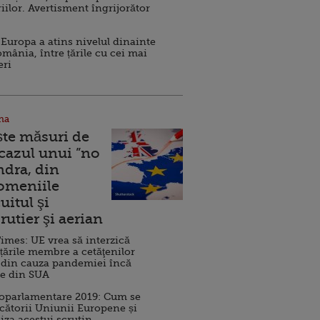
iilor. Avertisment îngrijorător
Europa a atins nivelul dinainte
omânia, între țările cu cei mai
eri
na
ște măsuri de
 cazul unui ”no
ndra, din
Domeniile
uitul şi
rutier şi aerian
imes: UE vrea să interzică
 țările membre a cetăţenilor
 din cauza pandemiei încă
ve din SUA
roparlamentare 2019: Cum se
cătorii Uniunii Europene și
iza acestui scrutin