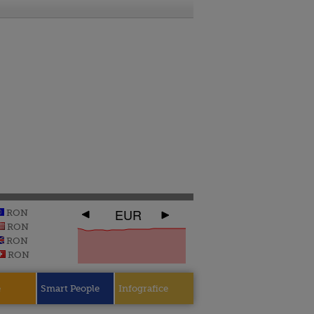
EUR
RON
RON
RON
RON
e
Smart People
Infografice