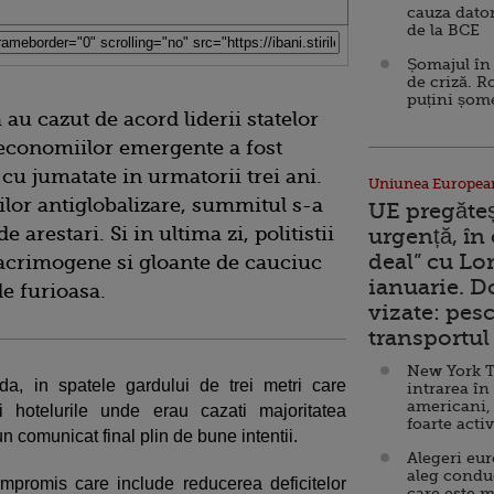
cauza dator
de la BCE
Șomajul în 
de criză. R
puțini șom
au cazut de acord liderii statelor
l economiilor emergente a fost
 cu jumatate in urmatorii trei ani.
Uniunea Europea
ilor antiglobalizare, summitul s-a
UE pregăte
arestari. Si in ultima zi, politistii
urgență, în
deal” cu Lo
lacrimogene si gloante de cauciuc
ianuarie. 
e furioasa.
vizate: pesc
transportul 
New York T
da, in spatele gardului de trei metri care
intrarea în
americani,
i hotelurile unde erau cazati majoritatea
foarte acti
un comunicat final plin de bune intentii.
Alegeri eu
aleg condu
promis care include reducerea deficitelor
care este m