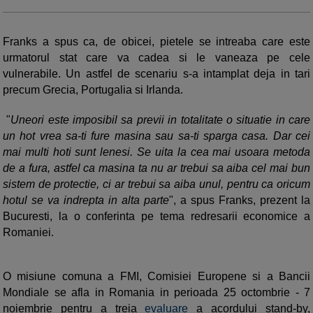
Franks a spus ca, de obicei, pietele se intreaba care este
urmatorul stat care va cadea si le vaneaza pe cele
vulnerabile. Un astfel de scenariu s-a intamplat deja in tari
precum Grecia, Portugalia si Irlanda.
"
Uneori este imposibil sa previi in totalitate o situatie in care
un hot vrea sa-ti fure masina sau sa-ti sparga casa. Dar cei
mai multi hoti sunt lenesi. Se uita la cea mai usoara metoda
de a fura, astfel ca masina ta nu ar trebui sa aiba cel mai bun
sistem de protectie, ci ar trebui sa aiba unul, pentru ca oricum
hotul se va indrepta in alta parte
", a spus Franks, prezent la
Bucuresti, la o conferinta pe tema redresarii economice a
Romaniei.
O misiune comuna a FMI, Comisiei Europene si a Bancii
Mondiale se afla in Romania in perioada 25 octombrie - 7
noiembrie pentru a treia
evaluare
a acordului stand-by,