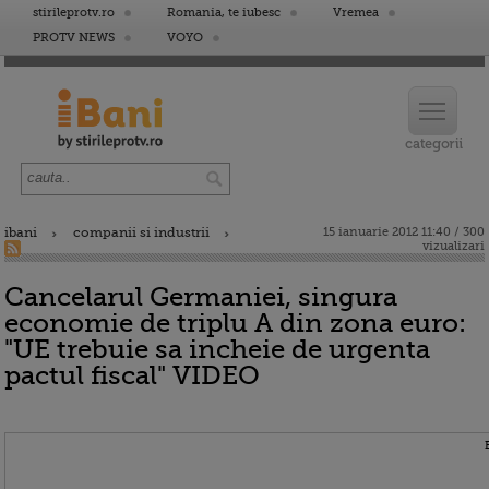
stirileprotv.ro
Romania, te iubesc
Vremea
PROTV NEWS
VOYO
ibani
companii si industrii
15 ianuarie 2012 11:40 / 300
vizualizari
Cancelarul Germaniei, singura
economie de triplu A din zona euro:
"UE trebuie sa incheie de urgenta
pactul fiscal" VIDEO