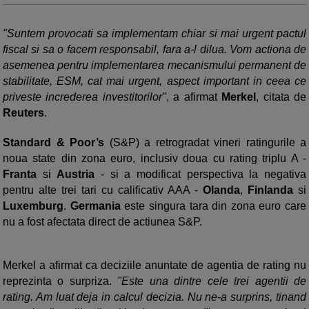
"Suntem provocati sa implementam chiar si mai urgent pactul
fiscal si sa o facem responsabil, fara a-l dilua. Vom actiona de
asemenea pentru implementarea mecanismului permanent de
stabilitate, ESM, cat mai urgent, aspect important in ceea ce
priveste increderea investitorilor"
, a afirmat
Merkel
, citata de
Reuters
.
Standard & Poor’s
(S&P) a retrogradat vineri ratingurile a
noua state din zona euro, inclusiv doua cu rating triplu A -
Franta
si
Austria
- si a modificat perspectiva la negativa
pentru alte trei tari cu calificativ AAA -
Olanda
,
Finlanda
si
Luxemburg
.
Germania
este singura tara din zona euro care
nu a fost afectata direct de actiunea S&P.
Merkel a afirmat ca deciziile anuntate de agentia de rating nu
reprezinta o surpriza.
"Este una dintre cele trei agentii de
rating. Am luat deja in calcul decizia. Nu ne-a surprins, tinand