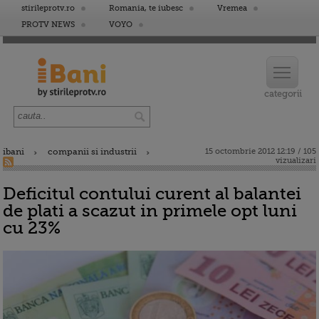
stirileprotv.ro
Romania, te iubesc
Vremea
PROTV NEWS
VOYO
ibani
companii si industrii
15 octombrie 2012 12:19 / 105
vizualizari
Deficitul contului curent al balantei
de plati a scazut in primele opt luni
cu 23%