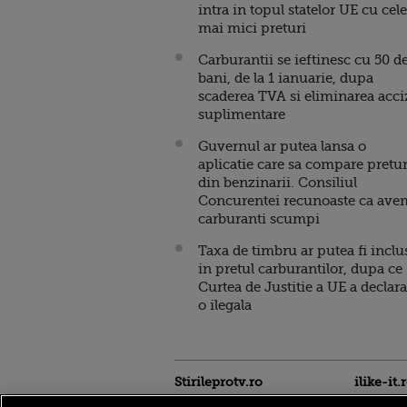
intra in topul statelor UE cu cele
mai mici preturi
Carburantii se ieftinesc cu 50 d
bani, de la 1 ianuarie, dupa
scaderea TVA si eliminarea acci
suplimentare
Guvernul ar putea lansa o
aplicatie care sa compare pretur
din benzinarii. Consiliul
Concurentei recunoaste ca ave
carburanti scumpi
Taxa de timbru ar putea fi inclu
in pretul carburantilor, dupa ce
Curtea de Justitie a UE a declara
o ilegala
Stirileprotv.ro
ilike-it.