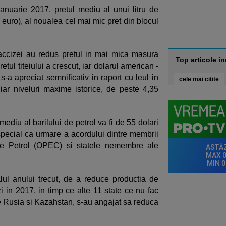
ianuarie 2017, pretul mediu al unui litru de
0 euro), al noualea cel mai mic pret din blocul
ccizei au redus pretul in mai mica masura
Top articole i
tul titeiului a crescut, iar dolarul american -
s-a apreciat semnificativ in raport cu leul in
cele mai citite
iar niveluri maxime istorice, de peste 4,35
ediu al barilului de petrol va fi de 55 dolari
 special ca urmare a acordului dintre membrii
 de Petrol (OPEC) si statele nemembre ale
ul anului trecut, de a reduce productia de
zi in 2017, in timp ce alte 11 state ce nu fac
care Rusia si Kazahstan, s-au angajat sa reduca