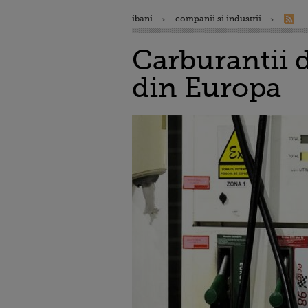
ibani
companii si industrii
Carburantii d
din Europa