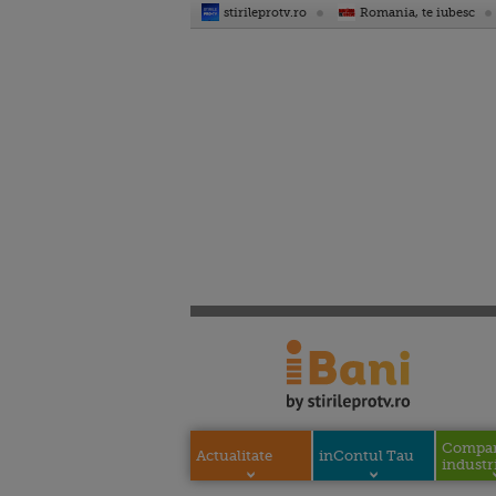
stirileprotv.ro
Romania, te iubesc
Compani
Actualitate
inContul Tau
industri