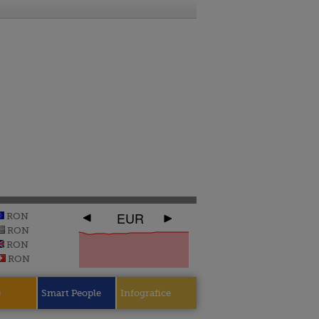
EUR
RON
RON
RON
RON
e
Smart People
Infografice