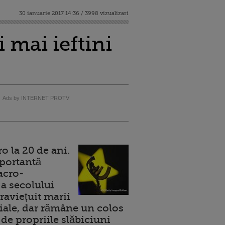
30 ianuarie 2017 14:36 / 3998 vizualizari
 mai ieftini
Ads by INTERNET PROTV
 la 20 de ani.
portantă
acro-
a secolului
raviețuit marii
ale, dar rămâne un colos
de propriile slăbiciuni