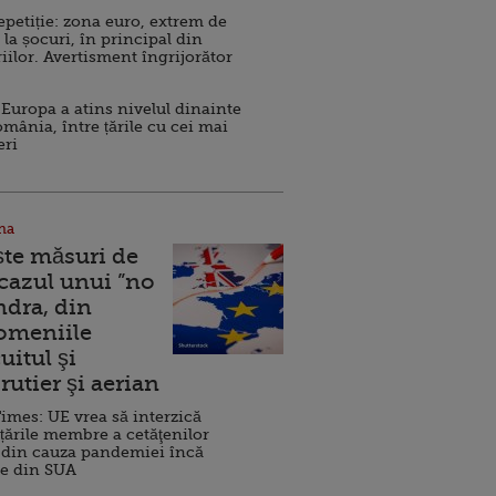
repetiție: zona euro, extrem de
 la șocuri, în principal din
iilor. Avertisment îngrijorător
Europa a atins nivelul dinainte
omânia, între țările cu cei mai
eri
na
ște măsuri de
 cazul unui ”no
ndra, din
Domeniile
uitul şi
rutier şi aerian
imes: UE vrea să interzică
 țările membre a cetăţenilor
 din cauza pandemiei încă
ve din SUA