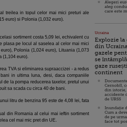
Alegeri eu
aleg condu
care este m
 treilea in topul celor mai mici preturi ale
5 euro) si Polonia (1,032 euro).
Ucraina
 acelasi sortiment costa 5,09 lei, echivalent cu
Explozie la
 plasa pe locul al saselea al celor mai mici
din Ucraina
 euro), Polonia (1,024 euro), Lituania (1,073
gazele pent
a (1,104 euro).
se întâmplă 
gaze ruseșt
rea TVA si eliminarea supraaccizei - a redus
continent
 bani in ultima luna, desi, daca companiile
Documente d
etul de la pompa reducerea taxelor, pretul unui
Cernobîl, c
rebuit sa scada cu circa 40 de bani.
din istorie,
accidente 
de URSS
unui litru de benzina 95 este de 4,08 lei, fata
Inundație d
Cum a deve
ual din Romania al celui mai ieftin sortiment
de pe urma
telea cel mai mic pret din UE.
face tot po