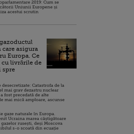
roparlamentare 2019: Cum se
cătorii Uniunii Europene și
iza acestui scrutin
 gazoductul
 care asigura
ru Europa. Ce
cu livrările de
i spre
esecretizate: Catastrofa de la
el mai grav dezastru nuclear
 a fost precedată de alte
de mai mică amploare, ascunse
e gaze naturale în Europa.
nit Ucraina marea câștigătoare
 gazelor rusești, deși Moscova
sibilul s-o scoată din ecuație