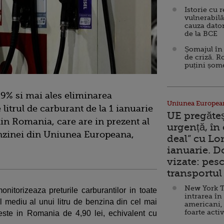
Istorie cu 
vulnerabilă
cauza dator
de la BCE
Șomajul în 
de criză. R
puțini șom
9% si mai ales eliminarea
Uniunea Europea
litrul de carburant de la 1 ianuarie
UE pregăte
 din Romania, care are in prezent al
urgență, în
benzinei din Uniunea Europeana,
deal” cu Lo
ianuarie. 
vizate: pesc
transportul 
New York T
monitorizeaza preturile carburantilor in toate
intrarea în
 mediu al unui litru de benzina din cel mai
americani,
foarte acti
) este in Romania de 4,90 lei, echivalent cu