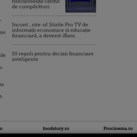
funcționează cardul
de cumpărături
e
Incont , site-ul Știrile Pro TV de
informații economice și educație
zei
financiară, a devenit iBani
10 reguli pentru decizii financiare
ile
inteligente
m
sa
t-
ro
foodstory.ro
Procinema.ro