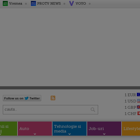
Vremea
PROTV NEWS
VOYO
1 EUR
1 USD
1 GBP
1 CHF
i si
Tehnologie si
Auto
Job-uri
Lifestyl
i
media