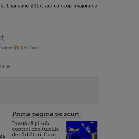
 la 1 ianuarie 2017, are ca scop rmajorarea
t
Twitter
RSS Feed
 14:36
Prima pagina pe scurt:
Invață să ții sub
control cheltuielile
de sărbători. Cum
nia