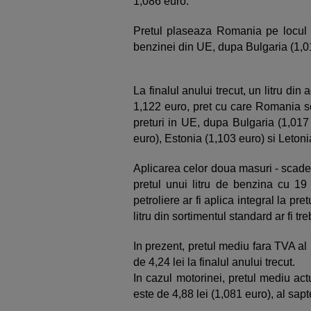
1,086 euro.
Pretul plaseaza Romania pe locul al
benzinei din UE, dupa Bulgaria (1,01
La finalul anului trecut, un litru din
1,122 euro, pret cu care Romania se
preturi in UE, dupa Bulgaria (1,017
euro), Estonia (1,103 euro) si Letoni
Aplicarea celor doua masuri - scade
pretul unui litru de benzina cu 19
petroliere ar fi aplica integral la pr
litru din sortimentul standard ar fi t
In prezent, pretul mediu fara TVA al 
de 4,24 lei la finalul anului trecut.
In cazul motorinei, pretul mediu act
este de 4,88 lei (1,081 euro), al sap