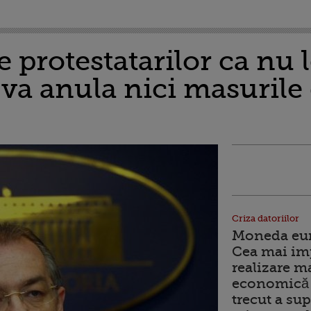
 protestatarilor ca nu 
 va anula nici masurile
Criza datoriilor
Moneda euro
Cea mai im
realizare m
economică 
trecut a sup