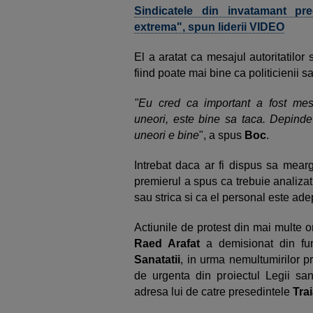
Sindicatele din invatamant p
extrema", spun liderii VIDEO
El a aratat ca mesajul autoritatilor
fiind poate mai bine ca politicienii sa
"Eu cred ca important a fost mesaju
uneori, este bine sa taca. Depinde
uneori e bine
", a spus
Boc
.
Intrebat daca ar fi dispus sa mearga
premierul a spus ca trebuie analizat
sau strica si ca el personal este ade
Actiunile de protest din mai multe 
Raed Arafat
a demisionat din fun
Sanatatii
, in urma nemultumirilor pr
de urgenta din proiectul Legii sana
adresa lui de catre presedintele
Tra