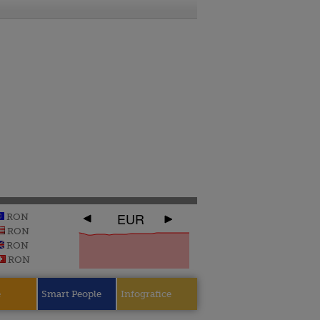
EUR
RON
RON
RON
RON
e
Smart People
Infografice