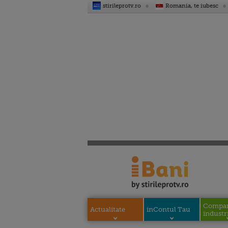
stirileprotv.ro
Romania, te iubesc
Compani
Actualitate
inContul Tau
industri