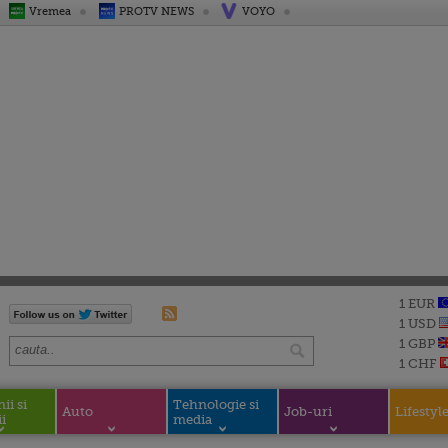
Vremea
PROTV NEWS
VOYO
1 EUR
1 USD
1 GBP
1 CHF
i si
Tehnologie si
Auto
Job-uri
Lifestyl
i
media