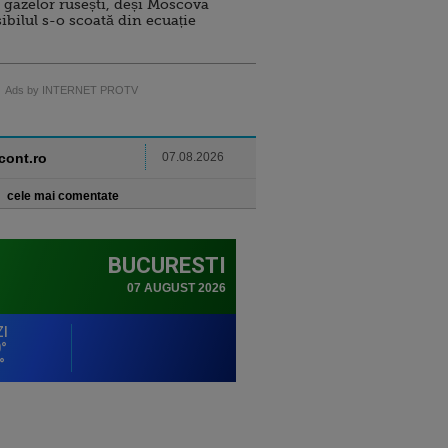
 gazelor rusești, deși Moscova
sibilul s-o scoată din ecuație
Ads by INTERNET PROTV
ncont.ro
07.08.2026
cele mai comentate