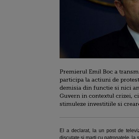
Premierul Emil Boc a transmi
participa la actiuni de prote
demisia din functie si nici 
Guvern in contextul crizei, 
stimuleze investitiile si crea
El a declarat, la un post de telev
discutate si marti cu patronatele, la