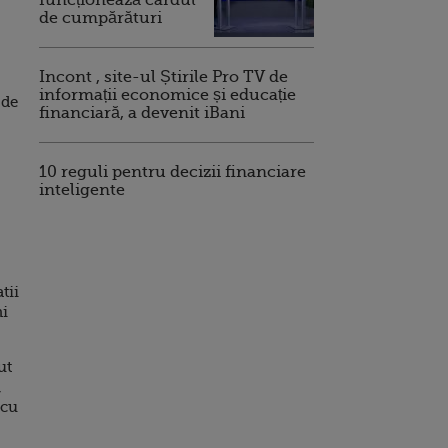
funcționează cardul
de cumpărături
Incont , site-ul Știrile Pro TV de
informații economice și educație
 de
financiară, a devenit iBani
10 reguli pentru decizii financiare
inteligente
tii
ni
ut
,
 cu