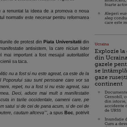
americani,
foarte acti
nu a renuntat la ideea de a promova o noua
Alegeri eu
tul normativ este necesar pentru reformarea
aleg condu
care este m
iunile de protest din
Piata Universitatii
din
Ucraina
ifestatie antisistem, la care niciun lider
Explozie la
el mai important a fost mesajul autoritatilor
din Ucraina
icienii sa taca.
gazele pent
se întâmplă 
olitic nu a fost si nu este agreat, ca este de la
gaze ruseșt
l Poporului sau sunt persoane care vor sa
continent
meni, repet, nu a fost si nu este agreat, sau
Documente d
 mea. Deci, aduce mai mult a manifestatie
Cernobîl, c
uta in tarile occidentale, oameni care, pe
din istorie,
accidente 
em satui si de cei de pana acum, si de cei de
de URSS
putere, cautam altceva’"
, a spus
Boc
, potrivit
Inundație d
Cum a deve