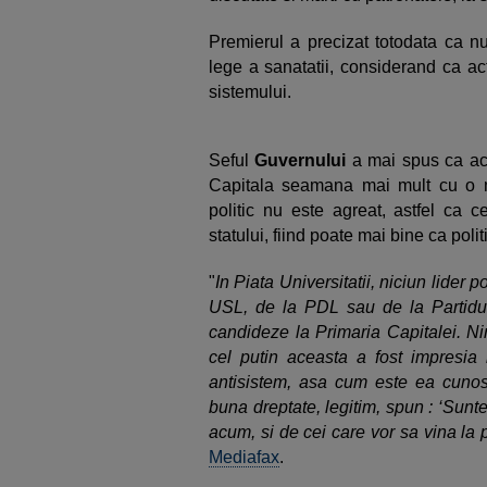
Premierul a precizat totodata ca 
lege a sanatatii, considerand ca ac
sistemului.
Seful
Guvernului
a mai spus ca act
Capitala seamana mai mult cu o man
politic nu este agreat, astfel ca c
statului, fiind poate mai bine ca polit
"
In Piata Universitatii, niciun lider p
USL, de la PDL sau de la Partidu
candideze la Primaria Capitalei. Ni
cel putin aceasta a fost impresia
antisistem, asa cum este ea cunosc
buna dreptate, legitim, spun : ‘Sunt
acum, si de cei care vor sa vina la 
Mediafax
.