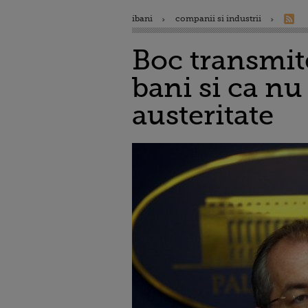
ibani
companii si industrii
Boc transmite
bani si ca nu
austeritate