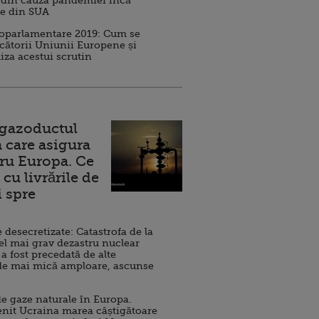
 din cauza pandemiei încă
ve din SUA
roparlamentare 2019: Cum se
cătorii Uniunii Europene și
iza acestui scrutin
 gazoductul
 care asigura
ru Europa. Ce
cu livrările de
i spre
esecretizate: Catastrofa de la
el mai grav dezastru nuclear
 a fost precedată de alte
de mai mică amploare, ascunse
e gaze naturale în Europa.
nit Ucraina marea câștigătoare