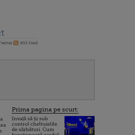
t
Twitter
RSS Feed
Prima pagina pe scurt:
Invață să ții sub
ta
control cheltuielile
axa
de sărbători. Cum
e