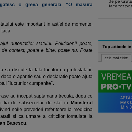
de pe urma
regatesc o greva generala. "O masura
face tot po
 statului este important in astfel de momente,
 taca.
l autoritatilor statului. Politicienii poate,
Top articole i
 de context, poate e bine, poate nu. Poate
cele mai citite
 sa discute la fata locului cu protestatarii,
 daca o aparitie sau o declaratie poate ajuta
ptul "lucrurilor cumpanite".
orase au inceput saptamana trecuta, dupa ce
ctia de subsecretar de stat in
Ministerul
ivind noile prevederi referitoare la medicina
tatii si ca urmare a criticilor formulate la
ian Basescu
.