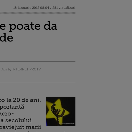
18 ianuarie 2012 08:04 / 281 vizualizari
le poate da
 de
Ads by INTERNET PROTV
 la 20 de ani.
portantă
acro-
a secolului
raviețuit marii