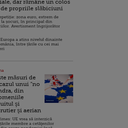
ale, dar rămâne un colos
de propriile slăbiciuni
repetiție: zona euro, extrem de
 la șocuri, în principal din
iilor. Avertisment îngrijorător
Europa a atins nivelul dinainte
omânia, între țările cu cei mai
eri
na
ște măsuri de
 cazul unui ”no
ndra, din
Domeniile
uitul şi
rutier şi aerian
imes: UE vrea să interzică
 țările membre a cetăţenilor