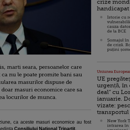
crize mondi
handicapat 
Istorie cu 
vulnerabilă
cauza dator
de la BCE
Șomajul în 
de criză. R
puțini șom
s, marti seara, persoanelor care
Uniunea Europea
st ca nu le poate promite bani sau
UE pregăte
anularea masurilor dispuse de
urgență, în
ci doar masuri economice care sa
deal” cu Lo
rea locurilor de munca.
ianuarie. 
vizate: pesc
transportul 
New York T
iziune, ca aceste masuri economice au fost
intrarea în
 sedinta
Consiliului National Tripartit
.