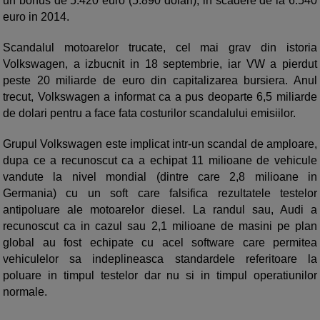
un bonus de 5.420 euro (5.890 dolari), in scadere de la 6.540
euro in 2014.
Scandalul motoarelor trucate, cel mai grav din istoria
Volkswagen, a izbucnit in 18 septembrie, iar VW a pierdut
peste 20 miliarde de euro din capitalizarea bursiera. Anul
trecut, Volkswagen a informat ca a pus deoparte 6,5 miliarde
de dolari pentru a face fata costurilor scandalului emisiilor.
Grupul Volkswagen este implicat intr-un scandal de amploare,
dupa ce a recunoscut ca a echipat 11 milioane de vehicule
vandute la nivel mondial (dintre care 2,8 milioane in
Germania) cu un soft care falsifica rezultatele testelor
antipoluare ale motoarelor diesel. La randul sau, Audi a
recunoscut ca in cazul sau 2,1 milioane de masini pe plan
global au fost echipate cu acel software care permitea
vehiculelor sa indeplineasca standardele referitoare la
poluare in timpul testelor dar nu si in timpul operatiunilor
normale.