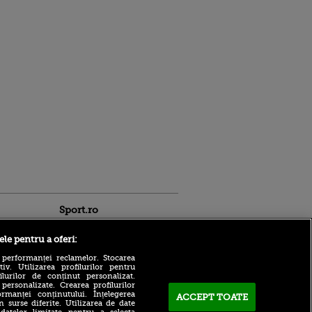
Sport.ro
ele pentru a oferi:
 performanței reclamelor. Stocarea
v. Utilizarea profilurilor pentru
ilurilor de conținut personalizat.
 personalizate. Crearea profilurilor
rmanței conținutului. Înțelegerea
ACCEPT TOATE
n surse diferite. Utilizarea de date