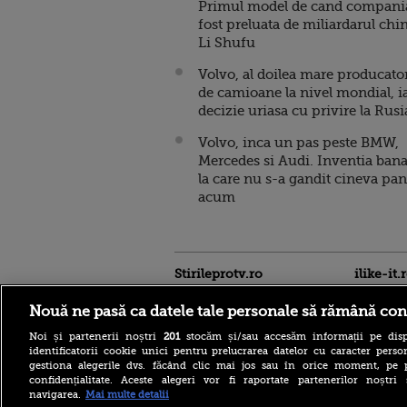
Primul model de cand compani
fost preluata de miliardarul chi
Li Shufu
Volvo, al doilea mare producato
de camioane la nivel mondial, i
decizie uriasa cu privire la Rusi
Volvo, inca un pas peste BMW,
Mercedes si Audi. Inventia bana
la care nu s-a gandit cineva pa
acum
Stirileprotv.ro
ilike-it.
Nouă ne pasă ca datele tale personale să rămână con
Noi și partenerii noștri
201
stocăm și/sau accesăm informații pe disp
identificatorii cookie unici pentru prelucrarea datelor cu caracter person
gestiona alegerile dvs. făcând clic mai jos sau în orice moment, pe 
confidențialitate. Aceste alegeri vor fi raportate partenerilor noștr
navigarea.
Mai multe detalii
Programul TEZAUR, ediția a