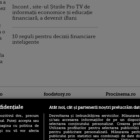
a a
Incont , site-ul Știrile Pro TV de
nez
informații economice și educație
financiară, a devenit iBani
r
a o
10 reguli pentru decizii financiare
a
inteligente
la
na
ro
foodstory.ro
Procinema.ro
fidențiale
Atât noi, cât și partenerii noștri prelucrăm dat
ozitivul dvs., precum
Dezvoltarea și îmbunătățirea serviciilor. Măsurarea
și/sau accesarea informațiilor de pe un dispoziti
al. Puteți accepta sau
selectarea conținutului personalizat. Crearea prof
pagina cu politica de
Utilizarea profilurilor pentru selectarea publicității
i și nu vă vor afecta
pentru publicitate personalizată. Măsurarea perfo
publicului prin statistici sau combinații de date di
(P) Descoperă Lumea