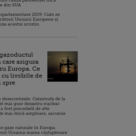
 din cauza pandemiei încă
ve din SUA
roparlamentare 2019: Cum se
cătorii Uniunii Europene și
iza acestui scrutin
 gazoductul
 care asigura
ru Europa. Ce
cu livrările de
i spre
esecretizate: Catastrofa de la
el mai grav dezastru nuclear
 a fost precedată de alte
de mai mică amploare, ascunse
e gaze naturale în Europa.
nit Ucraina marea câștigătoare