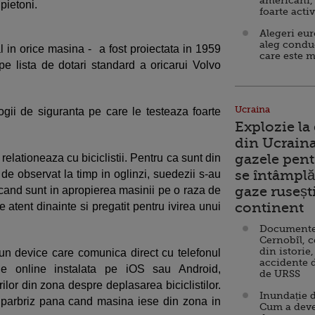
americani,
 pietoni.
foarte acti
Alegeri eu
aleg condu
l in orice masina - a fost proiectata in 1959
care este m
pe lista de dotari standard a oricarui Volvo
Ucraina
ogii de siguranta pe care le testeaza foarte
Explozie la
din Ucraina
gazele pent
lationeaza cu biciclistii. Pentru ca sunt din
se întâmplă 
 de observat la timp in oglinzi, suedezii s-au
gaze ruseșt
 cand sunt in apropierea masinii pe o raza de
continent
e atent dinainte si pregatit pentru ivirea unui
Documente d
Cernobîl, c
din istorie,
u un device care comunica direct cu telefonul
accidente 
atie online instalata pe iOS sau Android,
de URSS
rilor din zona despre deplasarea biciclistilor.
Inundație d
 in parbriz pana cand masina iese din zona in
Cum a deve