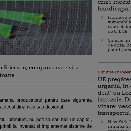
crize mondi
handicapat 
Istorie cu 
vulnerabilă
cauza dator
de la BCE
Șomajul în 
de criză. R
puțini șom
u Ericsson, compania care si-a
Uniunea Europea
efoane.
UE pregăte
urgență, în
deal” cu Lo
ianuarie. 
amana producatorul pentru care siguranta
vizate: pesc
ta decat dinamica sau designul.
transportul 
tul premium, nu poti sa sari nici un capitol,
New York T
rimii la inventat si implementat sisteme de
intrarea în