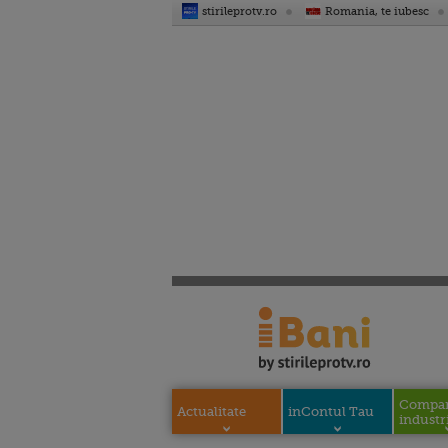
stirileprotv.ro
Romania, te iubesc
Compani
Actualitate
inContul Tau
industri