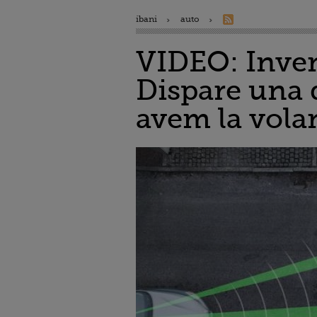
ibani
auto
VIDEO: Invent
Dispare una d
avem la vola