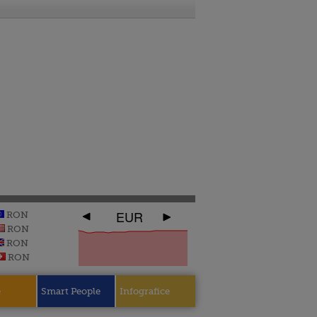
EUR
RON
RON
RON
RON
e
Smart People
Infografice