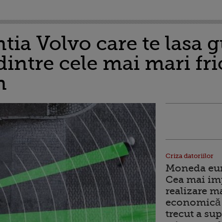
ia Volvo care te lasa 
intre cele mai mari fric
n
Criza datoriilor
Moneda euro
Cea mai im
realizare m
economică 
trecut a sup