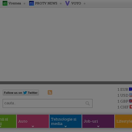
Vremea
PROTV NEWS
VOYO
1 EUR
1 USD
1 GBP
1 CHF
i si
Tehnologie si
Auto
Job-uri
Lifestyl
i
media