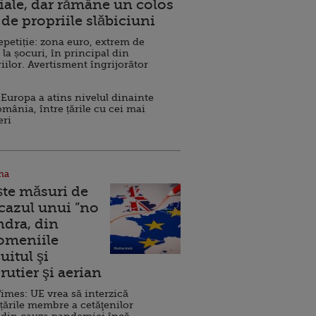
ale, dar rămâne un colos
de propriile slăbiciuni
repetiție: zona euro, extrem de
 la șocuri, în principal din
iilor. Avertisment îngrijorător
Europa a atins nivelul dinainte
omânia, între țările cu cei mai
eri
na
ște măsuri de
 cazul unui ”no
ndra, din
Domeniile
uitul şi
rutier şi aerian
imes: UE vrea să interzică
 țările membre a cetăţenilor