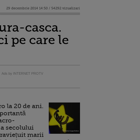
29 decembrie 2014 14:50 / 54292 vizualizari
gura-casca.
i pe care le
Ads by INTERNET PROTV
 la 20 de ani.
portantă
acro-
a secolului
raviețuit marii