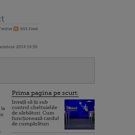
t
Twitter
RSS Feed
cembrie 2014 14:50
Prima pagina pe scurt:
Invață să ții sub
control cheltuielile
 la
de sărbători. Cum
to
funcționează cardul
de cumpărături
.