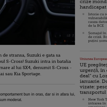
crize mondi
handicapat 
Istorie cu 
vulnerabilă
cauza dator
de la BCE
Șomajul în 
de criză. R
puțini șom
 de stransa, Suzuki e gata sa
Uniunea Europea
l S-Cross! Suzuki intra in batalia
UE pregăte
 mare al lui SX4, denumit S-Cross -
urgență, în
ai sau Kia Sportage.
deal” cu Lo
ianuarie. 
vizate: pesc
transportul 
omportament bun in oras, dar si in afara lui,
New York T
onsum moderat.
intrarea în