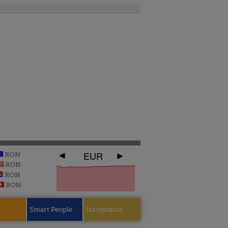
EUR
RON
RON
RON
RON
e
Smart People
Infografice