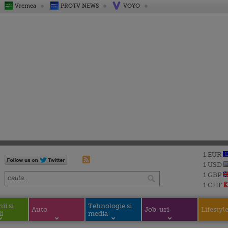
Vremea
PROTV NEWS
VOYO
1 EUR
1 USD
1 GBP
1 CHF
i si
Tehnologie si
Auto
Job-uri
Lifestyl
i
media