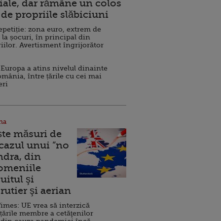
ale, dar rămâne un colos
de propriile slăbiciuni
repetiție: zona euro, extrem de
 la șocuri, în principal din
iilor. Avertisment îngrijorător
Europa a atins nivelul dinainte
omânia, între țările cu cei mai
eri
na
ște măsuri de
 cazul unui ”no
ndra, din
Domeniile
uitul şi
rutier şi aerian
imes: UE vrea să interzică
 țările membre a cetăţenilor