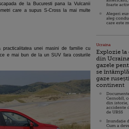
americani,
scapada de la Bucuresti pana la Vulcanii
foarte acti
ometri care a supus S-Cross la mai multe
Alegeri eu
aleg condu
care este m
Ucraina
practicalitatea unei masini de familie cu
Explozie la
tot ce e mai bun de la un SUV fara costurile
din Ucraina
gazele pent
se întâmplă 
gaze ruseșt
continent
Documente d
Cernobîl, c
din istorie,
accidente 
de URSS
Inundație d
Cum a deve