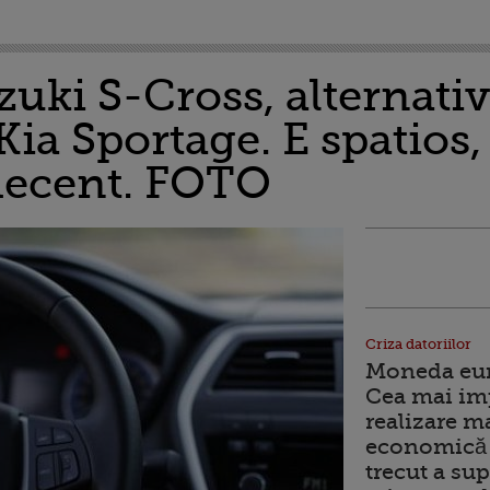
zuki S-Cross, alternati
ia Sportage. E spatios,
decent. FOTO
Criza datoriilor
Moneda euro
Cea mai im
realizare m
economică 
trecut a sup