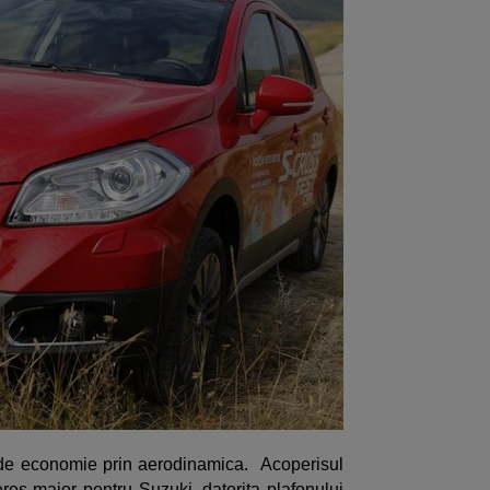
 de economie prin aerodinamica. Acoperisul
res major pentru Suzuki, datorita plafonului