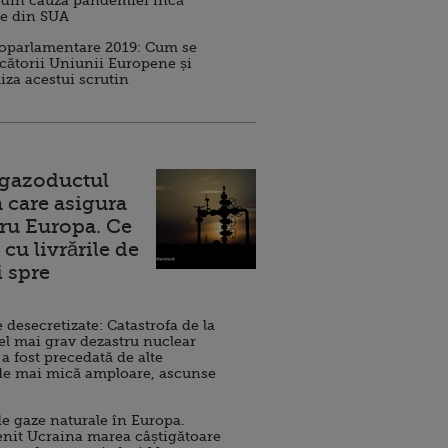
 din cauza pandemiei încă
ve din SUA
roparlamentare 2019: Cum se
cătorii Uniunii Europene și
iza acestui scrutin
 gazoductul
 care asigura
ru Europa. Ce
cu livrările de
i spre
esecretizate: Catastrofa de la
el mai grav dezastru nuclear
 a fost precedată de alte
de mai mică amploare, ascunse
e gaze naturale în Europa.
nit Ucraina marea câștigătoare