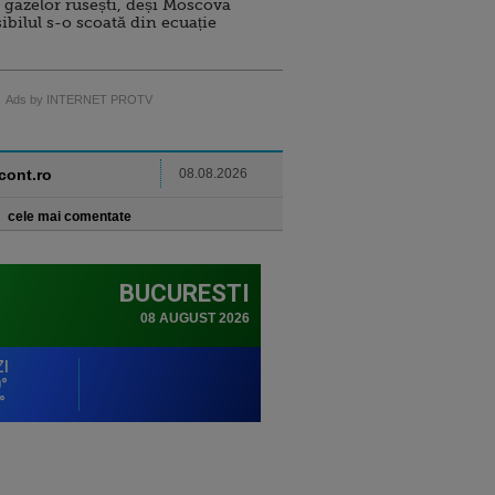
 gazelor rusești, deși Moscova
sibilul s-o scoată din ecuație
Ads by INTERNET PROTV
ncont.ro
08.08.2026
cele mai comentate