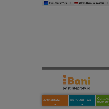
stirileprotv.ro
Romania, te iubesc
Compani
Actualitate
inContul Tau
industri