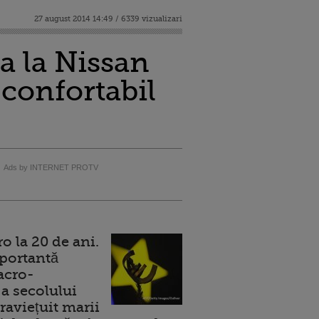
27 august 2014 14:49 / 6339 vizualizari
va la Nissan
 confortabil
Ads by INTERNET PROTV
 la 20 de ani.
portantă
acro-
a secolului
raviețuit marii