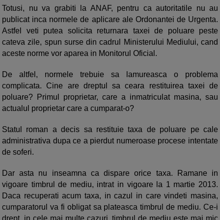
Totusi, nu va grabiti la ANAF, pentru ca autoritatile nu au
publicat inca normele de aplicare ale Ordonantei de Urgenta.
Astfel veti putea solicita returnara taxei de poluare peste
cateva zile, spun surse din cadrul Ministerului Mediului, cand
aceste norme vor aparea in Monitorul Oficial.
De altfel, normele trebuie sa lamureasca o problema
complicata. Cine are dreptul sa ceara restituirea taxei de
poluare? Primul proprietar, care a inmatriculat masina, sau
actualul proprietar care a cumparat-o?
Statul roman a decis sa restituie taxa de poluare pe cale
administrativa dupa ce a pierdut numeroase procese intentate
de soferi.
Dar asta nu inseamna ca dispare orice taxa. Ramane in
vigoare timbrul de mediu, intrat in vigoare la 1 martie 2013.
Daca recuperati acum taxa, in cazul in care vindeti masina,
cumparatorul va fi obligat sa plateasca timbrul de mediu. Ce-i
drept, in cele mai multe cazuri, timbrul de mediu este mai mic