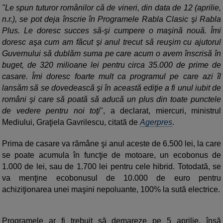
"Le spun tuturor românilor că de vineri, din data de 12 (aprilie,
n.r.), se pot deja înscrie în Programele Rabla Clasic şi Rabla
Plus. Le doresc succes să-şi cumpere o maşină nouă. Îmi
doresc aşa cum am făcut şi anul trecut să reuşim cu ajutorul
Guvernului să dublăm suma pe care acum o avem înscrisă în
buget, de 320 milioane lei pentru circa 35.000 de prime de
casare. Îmi doresc foarte mult ca programul pe care azi îl
lansăm să se dovedească şi în această ediţie a fi unul iubit de
români şi care să poată să aducă un plus din toate punctele
de vedere pentru noi toţi
", a declarat, miercuri, ministrul
Mediului, Graţiela Gavrilescu, citată de
Agerpres
.
Prima de casare va rămâne şi anul aceste de 6.500 lei, la care
se poate acumula în funcţie de motoare, un ecobonus de
1.000 de lei, sau de 1.700 lei pentru cele hibrid. Totodată, se
va menţine ecobonusul de 10.000 de euro pentru
achiziţionarea unei maşini nepoluante, 100% la sută electrice.
Programele ar fi trebuit să demareze pe 5 aprilie, însă