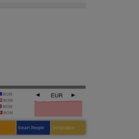
EUR
RON
RON
RON
RON
e
Smart People
Infografice