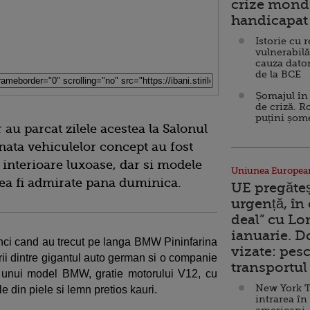
crize mondi
handicapat 
Istorie cu 
vulnerabilă
cauza dator
de la BCE
Șomajul în 
de criză. R
puțini șom
 au parcat zilele acestea la Salonul
inata vehiculelor concept au fost
interioare luxoase, dar si modele
Uniunea Europea
tea fi admirate pana duminica.
UE pregăte
urgență, în
deal” cu Lo
ianuarie. 
tunci cand au trecut pe langa BMW Pininfarina
vizate: pesc
i dintre gigantul auto german si o companie
transportul 
a unui model BMW, gratie motorului V12, cu
New York T
le din piele si lemn pretios kauri.
intrarea în