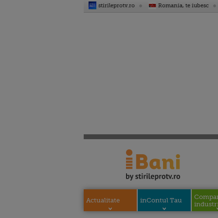
stirileprotv.ro
Romania, te iubesc
Compani
Actualitate
inContul Tau
industri