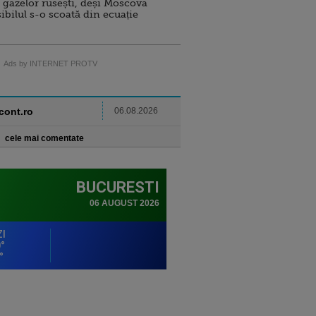
 gazelor rusești, deși Moscova
sibilul s-o scoată din ecuație
Ads by INTERNET PROTV
ncont.ro
06.08.2026
cele mai comentate