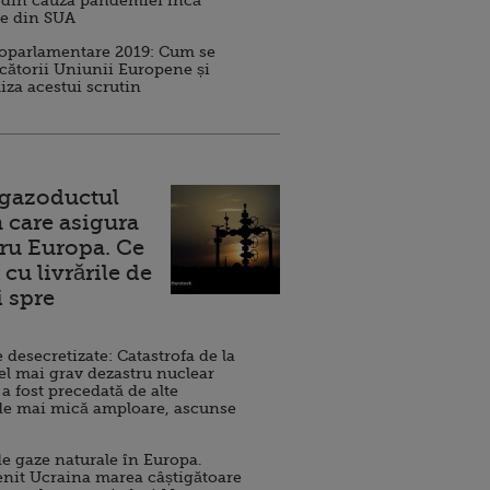
 din cauza pandemiei încă
ve din SUA
roparlamentare 2019: Cum se
cătorii Uniunii Europene și
iza acestui scrutin
 gazoductul
 care asigura
ru Europa. Ce
cu livrările de
i spre
esecretizate: Catastrofa de la
el mai grav dezastru nuclear
 a fost precedată de alte
de mai mică amploare, ascunse
e gaze naturale în Europa.
nit Ucraina marea câștigătoare