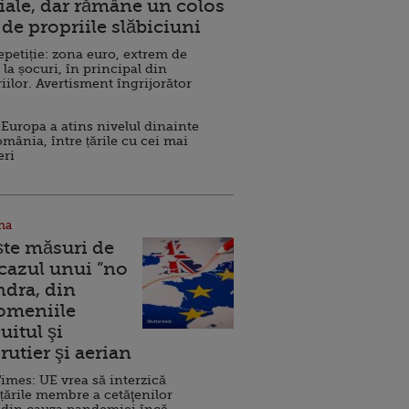
ale, dar rămâne un colos
de propriile slăbiciuni
repetiție: zona euro, extrem de
 la șocuri, în principal din
iilor. Avertisment îngrijorător
Europa a atins nivelul dinainte
omânia, între țările cu cei mai
eri
na
ște măsuri de
 cazul unui ”no
ndra, din
Domeniile
uitul şi
rutier şi aerian
imes: UE vrea să interzică
 țările membre a cetăţenilor