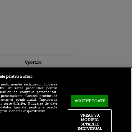
Sport.ro
ele pentru a oferi:
 performanței reclamelor. Stocarea
v. Utilizarea profilurilor pentru
ilurilor de conținut personalizat.
 personalizate. Crearea profilurilor
Verdictul lui Edi
rmanței conținutului. Înțelegerea
ACCEPT TOATE
n surse diferite. Utilizarea de date
Iordănescu! Ce echipă din
ntru
 datelor limitate pentru a selecta
România se va califica în
ita lui,
 prin scanarea dispozitivului.
cupele europene
t tată!
VREAU SA
E gata! Ferran Torres a decis
MODIFIC
, Adela
și semnează: ce a ales între
SETARILE
rol
Barcelona și PSG
INDIVIDUAL
V