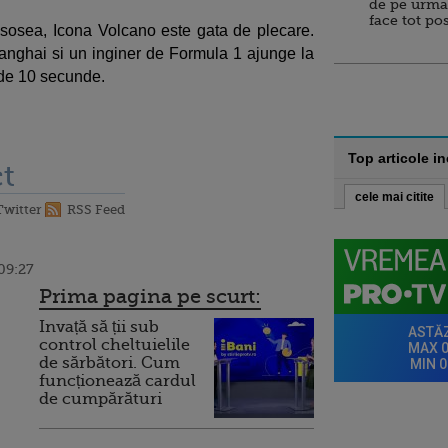
de pe urma
face tot po
 sosea, Icona Volcano este gata de plecare.
anghai si un inginer de Formula 1 ajunge la
 de 10 secunde.
Top articole i
t
cele mai citite
Twitter
RSS Feed
 09:27
Prima pagina pe scurt:
Invață să ții sub
control cheltuielile
de sărbători. Cum
funcționează cardul
de cumpărături