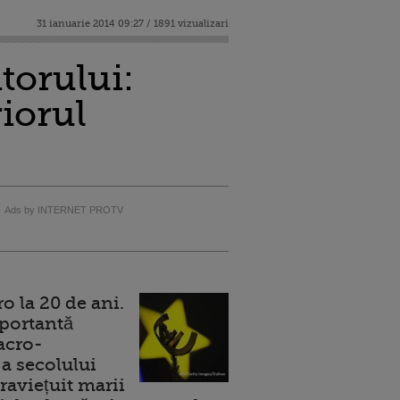
31 ianuarie 2014 09:27 / 1891 vizualizari
itorului:
riorul
Ads by INTERNET PROTV
 la 20 de ani.
portantă
acro-
a secolului
raviețuit marii