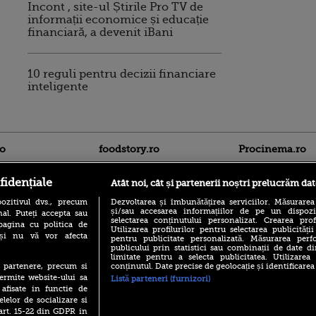
Incont , site-ul Știrile Pro TV de
informații economice și educație
financiară, a devenit iBani
10 reguli pentru decizii financiare
inteligente
ro
foodstory.ro
Procinema.ro
fidențiale
Atât noi, cât și partenerii noștri prelucrăm dat
ozitivul dvs., precum
Dezvoltarea și îmbunătățirea serviciilor. Măsurarea
și/sau accesarea informațiilor de pe un dispoziti
al. Puteți accepta sau
selectarea conținutului personalizat. Crearea prof
pagina cu politica de
Utilizarea profilurilor pentru selectarea publicității
i și nu vă vor afecta
pentru publicitate personalizată. Măsurarea perfo
publicului prin statistici sau combinații de date di
(P) Descoperă Lumea
Emoții intense pe
limitate pentru a selecta publicitatea. Utilizarea
Evenimentelor din România
Sebastian Stan! Iub
conținutul. Date precise de geolocație și identificarea
te partenere, precum si
cu Transilvania Events!
Annabelle, l-a făcu
ermite website-ului sa
Listă parteneri (furnizori)
(P) Raku, gaming intens și o
 afisate in functie de
Din 14 septembrie
pauză binemeritată cu...
elelor de socializare si
Popescu revine în 
pizza Guseppe
 art. 15-22 din GDPR in
principal la Pro T