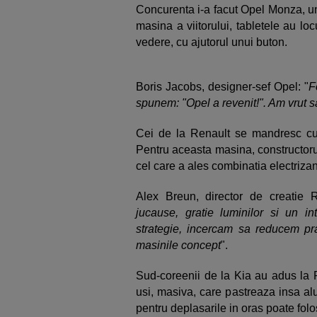
Concurenta i-a facut Opel Monza, un
masina a viitorului, tabletele au locu
vedere, cu ajutorul unui buton.
Boris Jacobs, designer-sef Opel: "
F
spunem: "Opel a revenit!". Am vrut s
Cei de la Renault se mandresc cu m
Pentru aceasta masina, constructorul
cel care a ales combinatia electrizant
Alex Breun, director de creatie R
jucause, gratie luminilor si un i
strategie, incercam sa reducem pr
masinile concept
".
Sud-coreenii de la Kia au adus la 
usi, masiva, care pastreaza insa alu
pentru deplasarile in oras poate folo