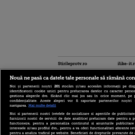
Stirileprotv.ro
ilike-it.
Nouă ne pasă ca datele tale personale să rămână con
Noi și partenerii noștri
201
stocăm și/sau accesăm informații pe disp
identificatorii cookie unici pentru prelucrarea datelor cu caracter person
gestiona alegerile dvs. făcând clic mai jos sau în orice moment, pe 
confidențialitate. Aceste alegeri vor fi raportate partenerilor noștr
Ilie Bolojan, declarații de
navigarea.
Mai multe detalii
presă după ședința de
Guvern. Plan de pregătire
Noi si partenerii nostri (retelele de socializare si agentiile de publicita
pentru riscuri în domeniul
furnizorii nostri de servicii de date analitice) prelucram date pentru a p
energiei electrice
functioneze, pentru a personaliza continutul si anunturile publicitare
interesele si/sau profilul dvs., pentru a va oferi functionalitati aferente ret
Peste 500 de clienți din
pentru a analiza traficul pe website. Beneficiati de drepturile prevazute de
Sectorul 6 al Capitalei au