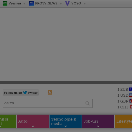
Vremea
PROTV NEWS
VOYO
1 EUR
1 USD
1 GBP
1 CHF
i si
Tehnologie si
Auto
Job-uri
Lifestyl
i
media