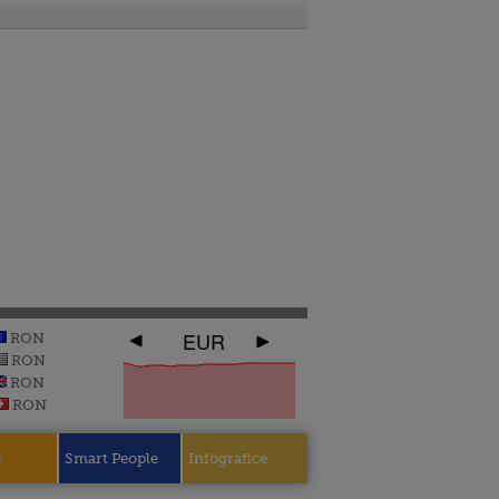
EUR
RON
RON
RON
RON
e
Smart People
Infografice