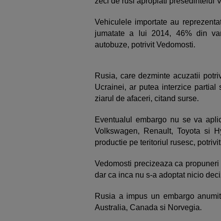
zeci de rusi apropiati presedintelui V
Vehiculele importate au reprezenta
jumatate a lui 2014, 46% din v
autobuze, potrivit Vedomosti.
Rusia, care dezminte acuzatii potriv
Ucrainei, ar putea interzice partial
ziarul de afaceri, citand surse.
Eventualul embargo nu se va aplica
Volkswagen, Renault, Toyota si Hy
productie pe teritoriul rusesc, potrivi
Vedomosti precizeaza ca propuneri de
dar ca inca nu s-a adoptat nicio deci
Rusia a impus un embargo anumitor
Australia, Canada si Norvegia.