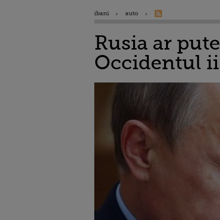
ibani
auto
Rusia ar put
Occidentul i