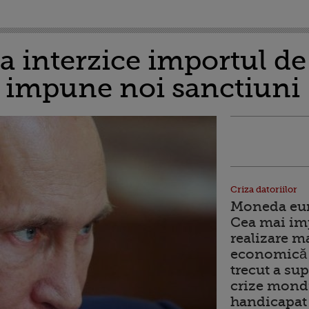
ea interzice importul d
i impune noi sanctiuni
Criza datoriilor
Moneda euro
Cea mai im
realizare m
economică 
trecut a sup
crize mondi
handicapat 