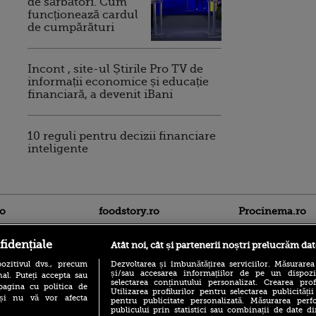
de sărbători. Cum
funcționează cardul
de cumpărături
Incont , site-ul Știrile Pro TV de
informații economice și educație
financiară, a devenit iBani
10 reguli pentru decizii financiare
inteligente
ro
foodstory.ro
Procinema.ro
fidențiale
Atât noi, cât și partenerii noștri prelucrăm dat
ozitivul dvs., precum
Dezvoltarea și îmbunătățirea serviciilor. Măsurarea
și/sau accesarea informațiilor de pe un dispoziti
al. Puteți accepta sau
selectarea conținutului personalizat. Crearea prof
pagina cu politica de
Utilizarea profilurilor pentru selectarea publicității
i și nu vă vor afecta
pentru publicitate personalizată. Măsurarea perfo
publicului prin statistici sau combinații de date di
(P) Descoperă Lumea