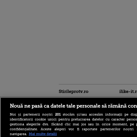
Stirileprotv.ro
ilike-it.
Nouă ne pasă ca datele tale personale să rămână con
Noi și partenerii noștri
201
stocăm și/sau accesăm informații pe disp
identificatorii cookie unici pentru prelucrarea datelor cu caracter person
gestiona alegerile dvs. făcând clic mai jos sau în orice moment, pe 
confidențialitate. Aceste alegeri vor fi raportate partenerilor noștr
navigarea.
Mai multe detalii