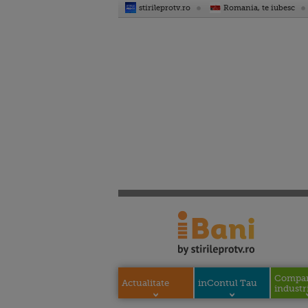
stirileprotv.ro
Romania, te iubesc
Compani
Actualitate
inContul Tau
industri