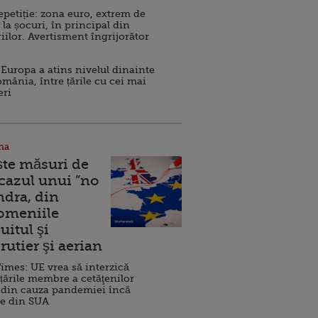
repetiție: zona euro, extrem de
 la șocuri, în principal din
iilor. Avertisment îngrijorător
Europa a atins nivelul dinainte
omânia, între țările cu cei mai
eri
na
ște măsuri de
 cazul unui ”no
ndra, din
Domeniile
uitul şi
rutier şi aerian
imes: UE vrea să interzică
 țările membre a cetăţenilor
 din cauza pandemiei încă
ve din SUA