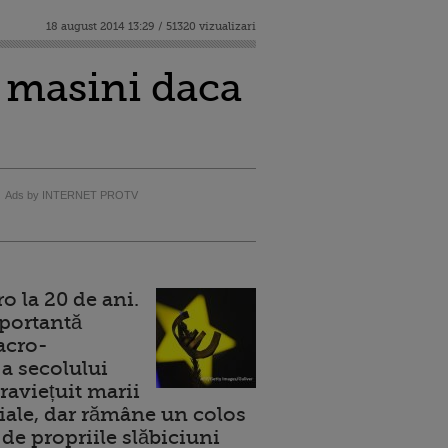
18 august 2014 13:29 / 51320 vizualizari
e masini daca
Ads by INTERNET PROTV
 la 20 de ani.
portantă
acro-
a secolului
raviețuit marii
ale, dar rămâne un colos
de propriile slăbiciuni