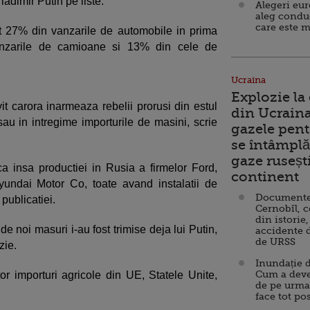
ladimir Putin pe liste.
Alegeri eu
aleg condu
care este m
t 27% din vanzarile de automobile in prima
anzarile de camioane si 13% din cele de
Ucraina
Explozie la
it carora inarmeaza rebelii prorusi din estul
din Ucraina
 sau in intregime importurile de masini, scrie
gazele pent
se întâmplă 
gaze ruseșt
 insa productiei in Rusia a firmelor Ford,
continent
undai Motor Co, toate avand instalatii de
Documente d
t publicatiei.
Cernobîl, c
din istorie,
 noi masuri i-au fost trimise deja lui Putin,
accidente 
de URSS
zie.
Inundație d
Cum a deve
 importuri agricole din UE, Statele Unite,
de pe urma
face tot po