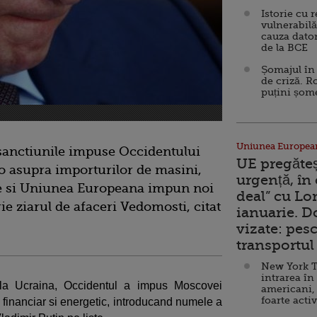
Istorie cu 
vulnerabilă
cauza dator
de la BCE
Șomajul în 
de criză. R
puțini șom
Uniunea Europea
sanctiunile impuse Occidentului
UE pregăte
o asupra importurilor de masini,
urgență, în
nite si Uniunea Europeana impun noi
deal” cu Lo
ie ziarul de afaceri Vedomosti, citat
ianuarie. 
vizate: pesc
transportul 
New York T
intrarea în
e la Ucraina, Occidentul a impus Moscovei
americani,
foarte acti
e financiar si energetic, introducand numele a