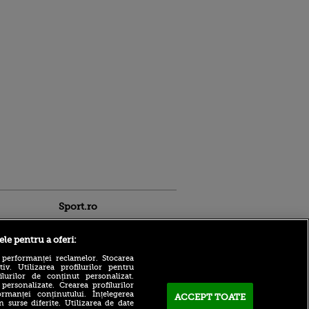
Sport.ro
ele pentru a oferi:
 performanței reclamelor. Stocarea
v. Utilizarea profilurilor pentru
ilurilor de conținut personalizat.
 personalizate. Crearea profilurilor
Victor Angelescu a văzut
rmanței conținutului. Înțelegerea
ACCEPT TOATE
n surse diferite. Utilizarea de date
faza controversată din UTA