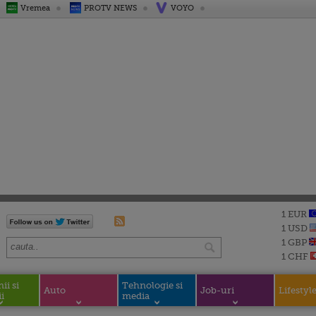
Vremea
PROTV NEWS
VOYO
1 EUR
1 USD
1 GBP
1 CHF
i si
Tehnologie si
Auto
Job-uri
Lifestyl
i
media