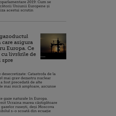
roparlamentare 2019: Cum se
cătorii Uniunii Europene și
iza acestui scrutin
 gazoductul
 care asigura
ru Europa. Ce
cu livrările de
i spre
esecretizate: Catastrofa de la
el mai grav dezastru nuclear
 a fost precedată de alte
de mai mică amploare, ascunse
e gaze naturale în Europa.
nit Ucraina marea câștigătoare
 gazelor rusești, deși Moscova
sibilul s-o scoată din ecuație