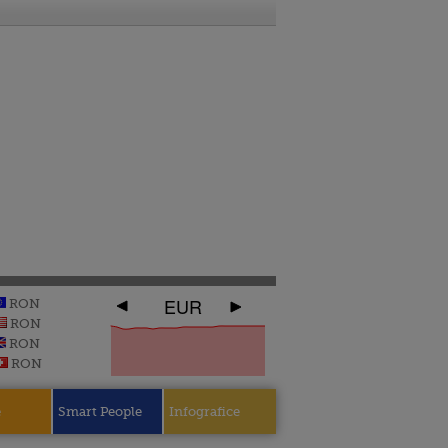
EUR
RON
RON
RON
RON
e
Smart People
Infografice