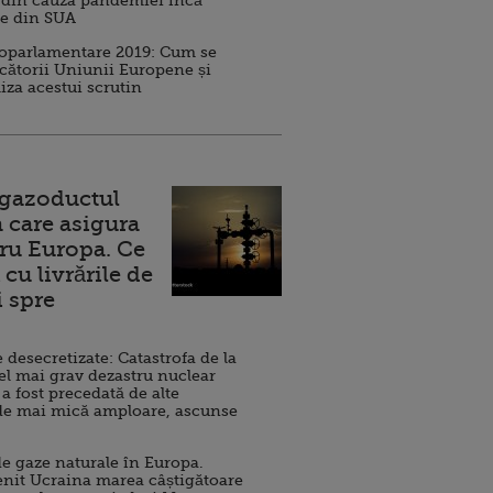
 din cauza pandemiei încă
ve din SUA
roparlamentare 2019: Cum se
cătorii Uniunii Europene și
iza acestui scrutin
 gazoductul
 care asigura
ru Europa. Ce
cu livrările de
i spre
esecretizate: Catastrofa de la
el mai grav dezastru nuclear
 a fost precedată de alte
de mai mică amploare, ascunse
e gaze naturale în Europa.
nit Ucraina marea câștigătoare