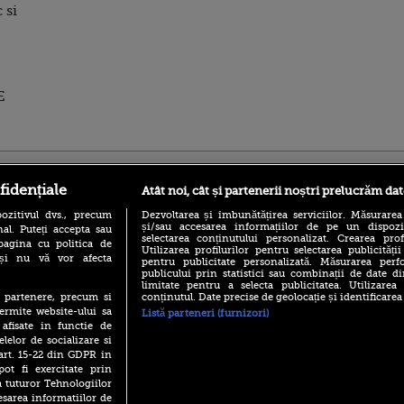
 si
E
ro
foodstory.ro
Procinema.ro
fidențiale
Atât noi, cât și partenerii noștri prelucrăm dat
ozitivul dvs., precum
Dezvoltarea și îmbunătățirea serviciilor. Măsurarea
și/sau accesarea informațiilor de pe un dispoziti
al. Puteți accepta sau
selectarea conținutului personalizat. Crearea prof
pagina cu politica de
Utilizarea profilurilor pentru selectarea publicității
i și nu vă vor afecta
pentru publicitate personalizată. Măsurarea perfo
publicului prin statistici sau combinații de date di
limitate pentru a selecta publicitatea. Utilizarea
conținutul. Date precise de geolocație și identificarea
te partenere, precum si
(P) Descoperă Lumea
Emoții intense pe
ermite website-ului sa
Listă parteneri (furnizori)
Evenimentelor din România
Sebastian Stan! Iub
 afisate in functie de
cu Transilvania Events!
Annabelle, l-a făcu
elelor de socializare si
(P) Raku, gaming intens și o
 art. 15-22 din GDPR in
Din 14 septembrie
pauză binemeritată cu...
Popescu revine în 
pot fi exercitate prin
pizza Guseppe
principal la Pro T
a tuturor Tehnologiilor
(P) Poți folosi bonurile de
esarea informatiilor de