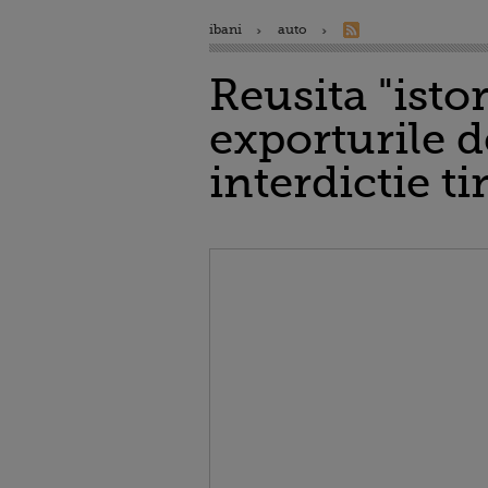
ibani
auto
Reusita "isto
exporturile d
interdictie t