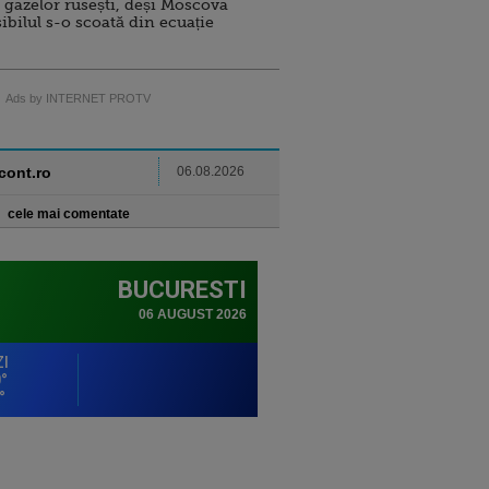
 gazelor rusești, deși Moscova
sibilul s-o scoată din ecuație
Ads by INTERNET PROTV
ncont.ro
06.08.2026
cele mai comentate