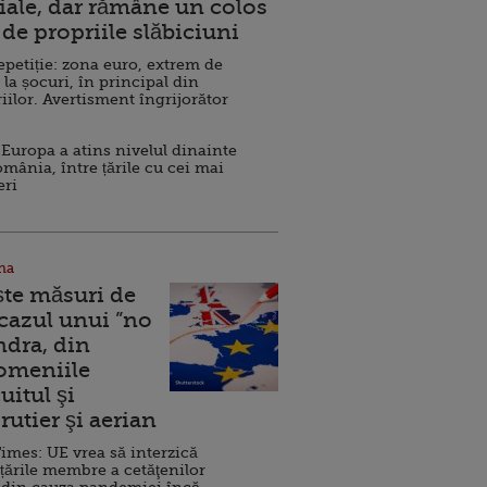
ale, dar rămâne un colos
de propriile slăbiciuni
repetiție: zona euro, extrem de
 la șocuri, în principal din
iilor. Avertisment îngrijorător
Europa a atins nivelul dinainte
omânia, între țările cu cei mai
eri
na
ște măsuri de
 cazul unui ”no
ndra, din
Domeniile
uitul şi
rutier şi aerian
imes: UE vrea să interzică
 țările membre a cetăţenilor