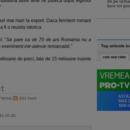
ntotdeauna tarile terte ne judeca dupa regimul
de pe urma
face tot po
"
uri mai mari la export. Daca fermierii romani
 fi o reusita istorica.
i: "
Se pare ca de 70 de ani Romania nu a
Top articole i
un eveniment intr-adevar remarcabil."
cele mai citite
lioane de porci, fata de 15 milioane inainte
t
Twitter
RSS Feed
16 10:20