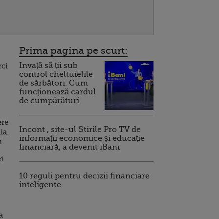
Prima pagina pe scurt:
Invață să ții sub
rci
control cheltuielile
de sărbători. Cum
funcționează cardul
de cumpărături
ere
Incont , site-ul Știrile Pro TV de
ia.
informații economice și educație
i
financiară, a devenit iBani
i
10 reguli pentru decizii financiare
inteligente
a