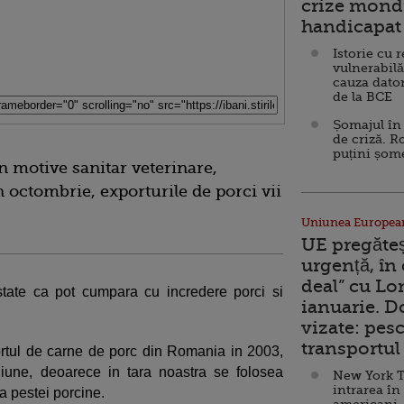
crize mondi
handicapat 
Istorie cu 
vulnerabilă
cauza dator
de la BCE
Șomajul în 
de criză. R
puțini șom
in motive sanitar veterinare,
 octombrie, exporturile de porci vii
Uniunea Europea
UE pregăte
urgență, în
deal” cu Lo
state ca pot cumpara cu incredere porci si
ianuarie. 
vizate: pesc
transportul 
rtul de carne de porc din Romania in 2003,
iune, deoarece in tara noastra se folosea
New York T
intrarea în
a pestei porcine.