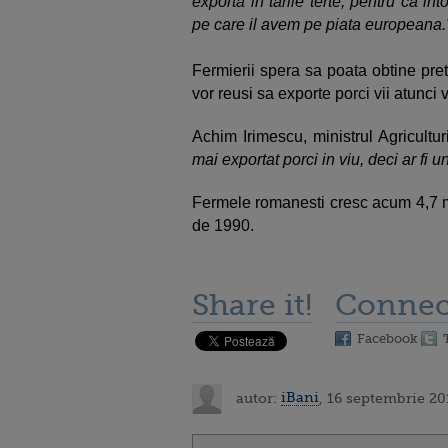
exporta in tarile terte, pentru ca i
pe care il avem pe piata europeana.
Fermierii spera sa poata obtine pret
vor reusi sa exporte porci vii atunci va
Achim Irimescu, ministrul Agriculturi
mai exportat porci in viu, deci ar fi 
Fermele romanesti cresc acum 4,7 mi
de 1990.
Share it!
Connec
Facebook
autor:
iBani
, 16 septembrie 20