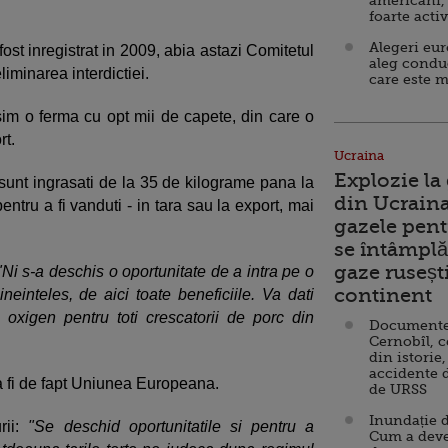
americani,
foarte acti
Alegeri eu
ost inregistrat in 2009, abia astazi Comitetul
aleg condu
liminarea interdictiei.
care este m
asim o ferma cu opt mii de capete, din care o
rt.
Ucraina
Explozie la
 sunt ingrasati de la 35 de kilograme pana la
din Ucraina
ntru a fi vanduti - in tara sau la export, mai
gazele pent
se întâmplă 
gaze ruseșt
"Ni s-a deschis o oportunitate de a intra pe o
continent
ineinteles, de aici toate beneficiile. Va dati
xigen pentru toti crescatorii de porc din
Documente d
Cernobîl, c
din istorie,
accidente 
va fi de fapt Uniunea Europeana.
de URSS
Inundație d
ii:
"Se deschid oportunitatile si pentru a
Cum a deve