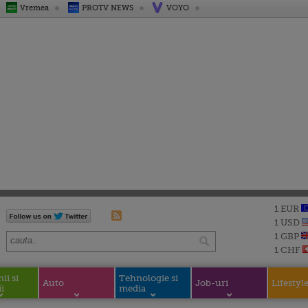
Vremea
PROTV NEWS
VOYO
1 EUR
1 USD
1 GBP
1 CHF
i si
Tehnologie si
Auto
Job-uri
Lifestyl
i
media