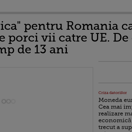
rica" pentru Romania ca
e porci vii catre UE. De
imp de 13 ani
Criza datoriilor
Moneda euro
Cea mai im
realizare m
economică 
trecut a sup