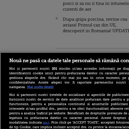
porci si sa nu ii tina in intuneric
curenti de aer
Dupa gripa porcina, revine cea
aviara! Primul caz din UE,
descoperit in Romania! UPDAT
Stirileprotv.ro
ilike-it.
Nouă ne pasă ca datele tale personale să rămână con
Noi și partenerii noștri
201
stocăm și/sau accesăm informații pe disp
identificatorii cookie unici pentru prelucrarea datelor cu caracter person
gestiona alegerile dvs. făcând clic mai jos sau în orice moment, pe 
confidențialitate. Aceste alegeri vor fi raportate partenerilor noștr
navigarea.
Mai multe detalii
Reacția MAE după ce o
româncă a fost arestată în
Noi si partenerii nostri (retelele de socializare si agentiile de publicita
Germania pentru spionaj în
furnizorii nostri de servicii de date analitice) prelucram date pentru a p
favoarea Rusiei
functioneze, pentru a personaliza continutul si anunturile publicitare
interesele si/sau profilul dvs., pentru a va oferi functionalitati aferente ret
Alerta West Nile: două
pentru a analiza traficul pe website. Beneficiati de drepturile prevazute de
persoane au murit, iar
numărul cazurilor a ajuns la
legatura cu prelucrarea datelor cu caracter personal. Aceste drepturi 
10. Măsurile de protecție
aici
modalitatea indicata
. Prin click pe “ACCEPT TOATE”, acceptati folosire
împotriva țânțarilor
de tip Cookie, care implica inclusiv acceptul dvs. cu privire la stocarea/acc