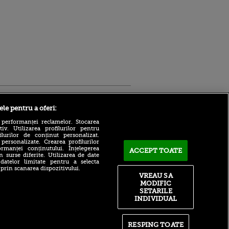
Sport.ro
ele pentru a oferi:
 performanței reclamelor. Stocarea
v. Utilizarea profilurilor pentru
ilurilor de conținut personalizat.
 personalizate. Crearea profilurilor
rmanței conținutului. Înțelegerea
ACCEPT TOATE
n surse diferite. Utilizarea de date
 datelor limitate pentru a selecta
 prin scanarea dispozitivului.
Atmosferă din altă lume la
ntru
VREAU SA
prezentarea lui Mohamed
ita lui,
MODIFIC
Salah la Trabzonspor pe
t tată!
SETARILE
Papara Park
INDIVIDUAL
, Adela
A plecat de la Manchester
rol
City pentru 50.000.000€ și a
V
semnat cu alt club din
RESPING TOATE
Premier League!