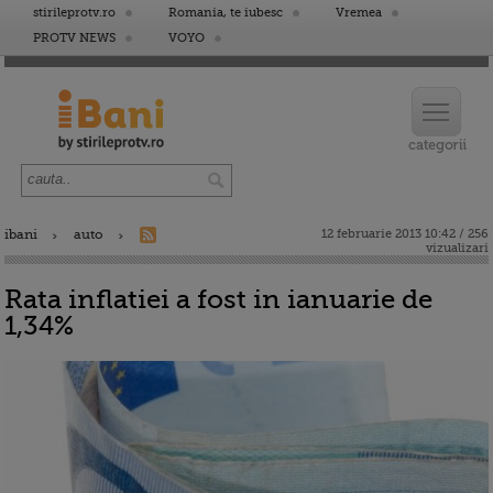
stirileprotv.ro
Romania, te iubesc
Vremea
PROTV NEWS
VOYO
ibani
auto
12 februarie 2013 10:42 / 256
vizualizari
Rata inflatiei a fost in ianuarie de
1,34%