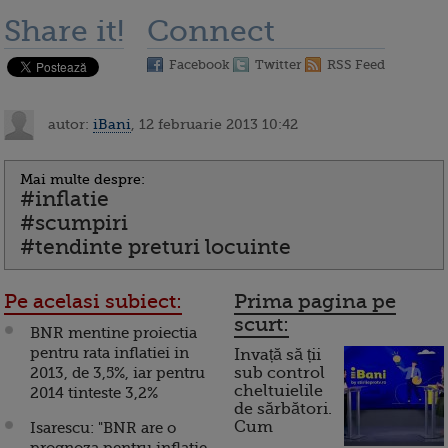
Share it!
Connect
Facebook
Twitter
RSS Feed
autor:
iBani
, 12 februarie 2013 10:42
Mai multe despre:
#inflatie
#scumpiri
#tendinte preturi locuinte
Pe acelasi subiect:
Prima pagina pe
scurt:
BNR mentine proiectia
pentru rata inflatiei in
Invață să ții
2013, de 3,5%, iar pentru
sub control
cheltuielile
2014 tinteste 3,2%
de sărbători.
Cum
Isarescu: "BNR are o