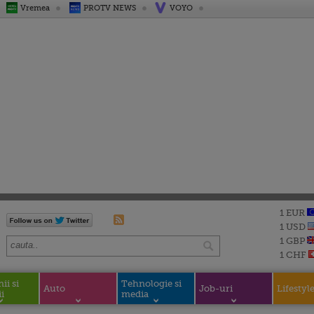
Vremea
PROTV NEWS
VOYO
1 EUR
1 USD
1 GBP
1 CHF
i si
Tehnologie si
Auto
Job-uri
Lifestyl
i
media