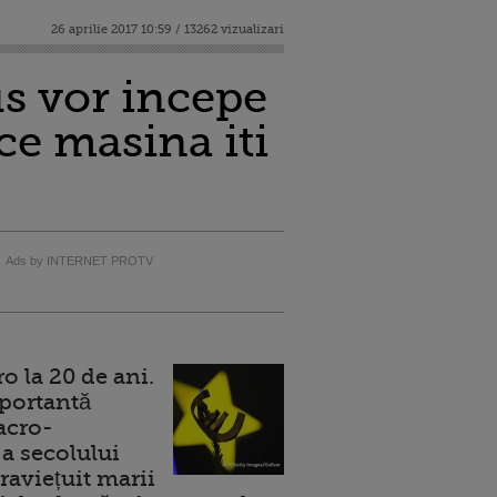
26 aprilie 2017 10:59 / 13262 vizualizari
us vor incepe
ce masina iti
Ads by INTERNET PROTV
 la 20 de ani.
portantă
acro-
a secolului
raviețuit marii