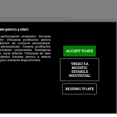
Sport.ro
ele pentru a oferi:
 performanței reclamelor. Stocarea
v. Utilizarea profilurilor pentru
ilurilor de conținut personalizat.
 personalizate. Crearea profilurilor
rmanței conținutului. Înțelegerea
ACCEPT TOATE
n surse diferite. Utilizarea de date
 datelor limitate pentru a selecta
 prin scanarea dispozitivului.
Atmosferă din altă lume la
ntru
VREAU SA
prezentarea lui Mohamed
ita lui,
MODIFIC
Salah la Trabzonspor pe
t tată!
SETARILE
Papara Park
INDIVIDUAL
, Adela
A plecat de la Manchester
rol
City pentru 50.000.000€ și a
V
semnat cu alt club din
RESPING TOATE
Premier League!
pă o
n film, Sir
După 15 ani la Fiorentina,
se
fratele lui Matteo Duțu de la
n muzică
Dinamo a semnat și el în
România!