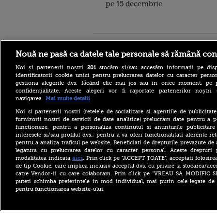
pe 15 decembrie
Stirileprotv.ro
ilike-it.
Nouă ne pasă ca datele tale personale să rămână con
Noi și partenerii noștri
201
stocăm și/sau accesăm informații pe disp
identificatorii cookie unici pentru prelucrarea datelor cu caracter person
gestiona alegerile dvs. făcând clic mai jos sau în orice moment, pe 
confidențialitate. Aceste alegeri vor fi raportate partenerilor noștr
navigarea.
Mai multe detalii
Reacția MAE după ce o
româncă a fost arestată în
Noi si partenerii nostri (retelele de socializare si agentiile de publicita
Germania pentru spionaj în
furnizorii nostri de servicii de date analitice) prelucram date pentru a p
favoarea Rusiei
functioneze, pentru a personaliza continutul si anunturile publicitare
interesele si/sau profilul dvs., pentru a va oferi functionalitati aferente ret
Alerta West Nile: două
pentru a analiza traficul pe website. Beneficiati de drepturile prevazute de
persoane au murit, iar
legatura cu prelucrarea datelor cu caracter personal. Aceste drepturi 
numărul cazurilor a ajuns la
10. Măsurile de protecție
aici
modalitatea indicata
. Prin click pe “ACCEPT TOATE”, acceptati folosire
împotriva țânțarilor
de tip Cookie, care implica inclusiv acceptul dvs. cu privire la stocarea/acc
catre Vendor-ii cu care colaboram. Prin click pe “VREAU SA MODIFIC 
Ce le-a spus Donald Trump
puteti schimba preferintele in mod individual, mai putin cele legate de 
donatorilor despre
pentru functionarea website-ului.
succesorul său pentru
alegerile din 2028. Pe cine a
ales între Rubio și Vance