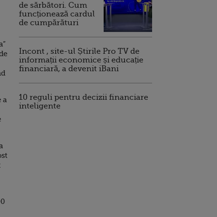
de sărbători. Cum
funcționează cardul
de cumpărături
a”
Incont , site-ul Știrile Pro TV de
 de
informații economice și educație
financiară, a devenit iBani
nd
10 reguli pentru decizii financiare
 a
inteligente
e
a
ost
t
00