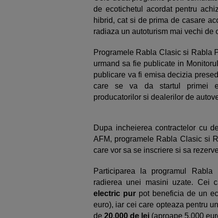
de ecotichetul acordat pentru achizi
hibrid, cat si de prima de casare a
radiaza un autoturism mai vechi de o
Programele Rabla Clasic si Rabla Pl
urmand sa fie publicate in Monitoru
publicare va fi emisa decizia presed
care se va da startul primei e
producatorilor si dealerilor de autov
Dupa incheierea contractelor cu deal
AFM, programele Rabla Clasic si Ra
care vor sa se inscriere si sa rezerve
Participarea la programul Rabla
radierea unei masini uzate. Cei c
electric pur
pot beneficia de un ec
euro), iar cei care opteaza pentru u
de
20.000 de lei
(aproape 5.000 eur