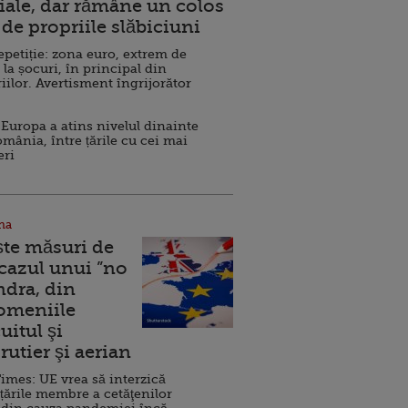
ale, dar rămâne un colos
de propriile slăbiciuni
repetiție: zona euro, extrem de
 la șocuri, în principal din
iilor. Avertisment îngrijorător
Europa a atins nivelul dinainte
omânia, între țările cu cei mai
eri
na
ște măsuri de
 cazul unui ”no
ndra, din
Domeniile
uitul şi
rutier şi aerian
imes: UE vrea să interzică
 țările membre a cetăţenilor