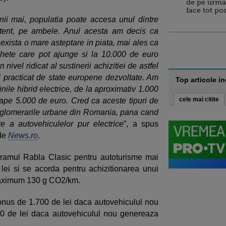
de pe urma
face tot po
ii mai, populatia poate accesa unul dintre
tent, pe ambele. Anul acesta am decis ca
 exista o mare asteptare in piata, mai ales ca
hete care pot ajunge si la 10.000 de euro
nivel ridicat al sustinerii achizitiei de astfel
 practicat de state europene dezvoltate. Am
Top articole i
nile hibrid electrice, de la aproximativ 1.000
cele mai citite
roape 5.000 de euro. Cred ca aceste tipuri de
 aglomerarile urbane din Romania, pana cand
e a autovehiculelor pur electrice
”, a spus
 de
News.ro
.
ramul Rabla Clasic pentru autoturisme mai
lei si se acorda pentru achizitionarea unui
maximum 130 g CO2/km.
nus de 1.700 de lei daca autovehiculul nou
00 de lei daca autovehiculul nou genereaza