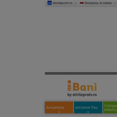
stirileprotv.ro
Romania, te iubesc
Compani
Actualitate
inContul Tau
industri