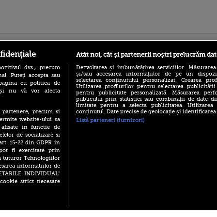
ro
foodstory.ro
Procinema.ro
fidențiale
Atât noi, cât și partenerii noștri prelucrăm dat
ozitivul dvs., precum
Dezvoltarea și îmbunătățirea serviciilor. Măsurarea
și/sau accesarea informațiilor de pe un dispoziti
al. Puteți accepta sau
selectarea conținutului personalizat. Crearea prof
pagina cu politica de
Utilizarea profilurilor pentru selectarea publicității
i și nu vă vor afecta
pentru publicitate personalizată. Măsurarea perfo
publicului prin statistici sau combinații de date di
limitate pentru a selecta publicitatea. Utilizarea
conținutul. Date precise de geolocație și identificarea
te partenere, precum si
(P) Descoperă Lumea
Emoții intense pe
ermite website-ului sa
Listă parteneri (furnizori)
Evenimentelor din România
Sebastian Stan! Iub
 afisate in functie de
cu Transilvania Events!
Annabelle, l-a făcu
elelor de socializare si
(P) Raku, gaming intens și o
 art. 15-22 din GDPR in
Din 14 septembrie
pauză binemeritată cu...
Popescu revine în 
pot fi exercitate prin
pizza Guseppe
principal la Pro T
a tuturor Tehnologiilor
(P) Poți folosi bonurile de
esarea informatiilor de
La 88 de ani și du
masă pentru a comanda
SETARILE INDIVIDUAL”
carieră fabuloasă î
mâncare acasă? Lista
cookie strict necesare
Anthony Hopkins 
aplicațiilor care le acceptă
lansează oficial î