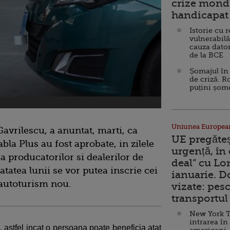
crize mondi
handicapat 
Istorie cu 
vulnerabilă
cauza dator
de la BCE
Șomajul în 
de criză. R
puțini șom
Uniunea Europea
Gavrilescu, a anuntat, marti, ca
UE pregăte
bla Plus au fost aprobate, in zilele
urgență, în
 producatorilor si dealerilor de
deal” cu Lo
tatea lunii se vor putea inscrie cei
ianuarie. 
 autoturism nou.
vizate: pesc
transportul 
New York T
intrarea în
 astfel incat o persoana poate beneficia atat