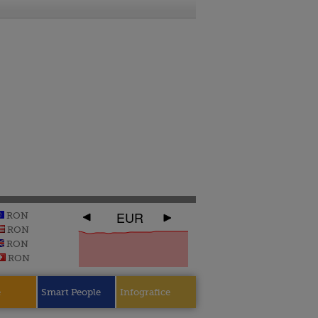
EUR
RON
RON
RON
RON
e
Smart People
Infografice