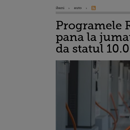
ibani
auto
Programele Ra
pana la jumat
da statul 10.