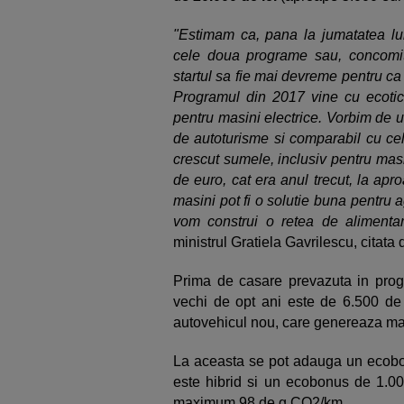
"Estimam ca, pana la jumatatea lun
cele doua programe sau, concomi
startul sa fie mai devreme pentru ca
Programul din 2017 vine cu ecotic
pentru masini electrice. Vorbim de un 
de autoturisme si comparabil cu cel
crescut sumele, inclusiv pentru masi
de euro, cat era anul trecut, la ap
masini pot fi o solutie buna pentru
vom construi o retea de alimentar
ministrul Gratiela Gavrilescu, citata
Prima de casare prevazuta in prog
vechi de opt ani este de 6.500 de 
autovehicul nou, care genereaza 
La aceasta se pot adauga un ecobo
este hibrid si un ecobonus de 1.0
maximum 98 de g CO2/km.