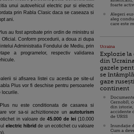
americani,
foarte acti
tia unui autovehicul electric pur si electric
cordata prin Rabla Clasic daca se caseaza si
Alegeri eu
aleg condu
pt ani.
care este m
us au fost aprobate prin ordin de ministru si
l Oficial. Conform procedurii, a doua zi dupa
intelui Administratia Fondului de Mediu, prin
Ucraina
tape a programelor, respectiv validarea
Explozie la
ehicule.
din Ucraina
gazele pent
se întâmplă 
erii si afisarea listei cu acestia pe site-ul
gaze ruseșt
bla Plus vor fi deschise pentru persoanele
continent
 locurile.
Documente d
Cernobîl, c
 Plus nu este conditionata de casarea si
din istorie,
accidente 
are vor sa-si achizitioneze un
autoturism
de URSS
otichet in valoare de
45.000 de lei
(10.000
nul
electric hibrid
de un ecotichet cu valoare
Inundație d
Cum a deve
o).