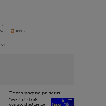
t
Twitter
RSS Feed
0:59
Prima pagina pe scurt:
Invață să ții sub
control cheltuielile