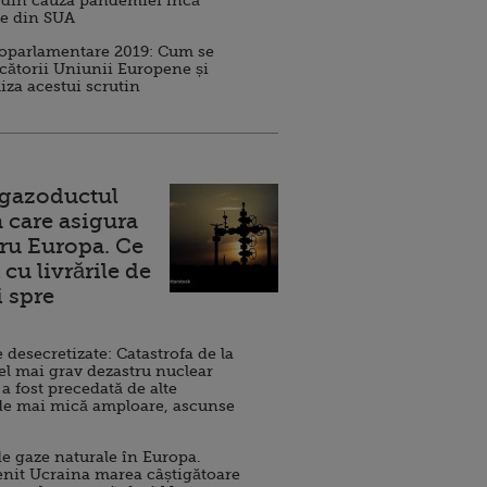
 din cauza pandemiei încă
ve din SUA
roparlamentare 2019: Cum se
cătorii Uniunii Europene și
iza acestui scrutin
 gazoductul
 care asigura
ru Europa. Ce
cu livrările de
i spre
esecretizate: Catastrofa de la
el mai grav dezastru nuclear
 a fost precedată de alte
de mai mică amploare, ascunse
e gaze naturale în Europa.
nit Ucraina marea câștigătoare