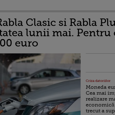
bla Clasic si Rabla Pl
atea lunii mai. Pentru 
000 euro
Criza datoriilor
Moneda euro
Cea mai im
realizare m
economică 
trecut a sup