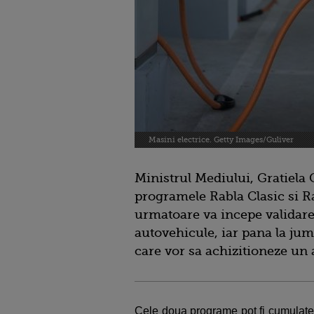
Masini electrice. Getty Images/Guliver
Ministrul Mediului, Gratiela 
programele Rabla Clasic si Ra
urmatoare va incepe validarea
autovehicule, iar pana la juma
care vor sa achizitioneze un
Cele doua programe pot fi cumulate,