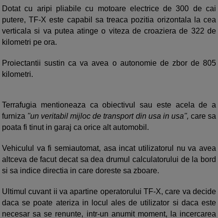
Dotat cu aripi pliabile cu motoare electrice de 300 de cai
putere, TF-X este capabil sa treaca pozitia orizontala la cea
verticala si va putea atinge o viteza de croaziera de 322 de
kilometri pe ora.
Proiectantii sustin ca va avea o autonomie de zbor de 805
kilometri.
Terrafugia mentioneaza ca obiectivul sau este acela de a
furniza
''un veritabil mijloc de transport din usa in usa'',
care sa
poata fi tinut in garaj ca orice alt automobil.
Vehiculul va fi semiautomat, asa incat utilizatorul nu va avea
altceva de facut decat sa dea drumul calculatorului de la bord
si sa indice directia in care doreste sa zboare.
Ultimul cuvant ii va apartine operatorului TF-X, care va decide
daca se poate ateriza in locul ales de utilizator si daca este
necesar sa se renunte, intr-un anumit moment, la incercarea