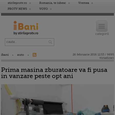
stirileprotv.ro
Romania, te iubesc
Vremea
PROTV NEWS
VOYO
ibani
auto
26 februarie 2016 12:53 / 9895
vizualizari
Prima masina zburatoare va fi pusa
in vanzare peste opt ani