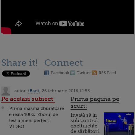
Share it!
Connect
Facebook
Twitter
RSS Feed
autor:
iBani
, 26 februarie 2016 12:53
Pe acelasi subiect:
Prima pagina pe
scurt:
Prima masina zburatoare
e reala 100%. Zborul de
Invață să ții
test a mers perfect.
sub control
cheltuielile
VIDEO
de sărbători.