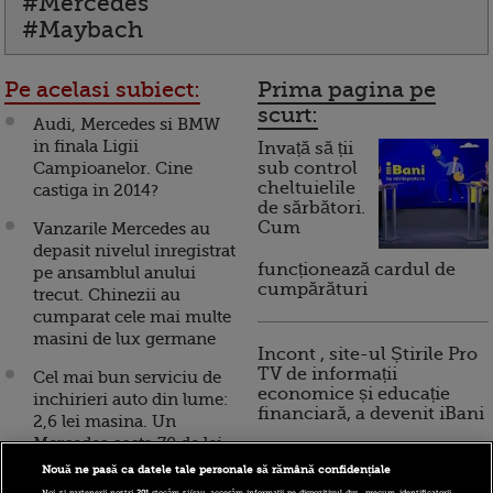
#Mercedes
#Maybach
Pe acelasi subiect:
Prima pagina pe
scurt:
Audi, Mercedes si BMW
in finala Ligii
Invață să ții
Campioanelor. Cine
sub control
cheltuielile
castiga in 2014?
de sărbători.
Cum
Vanzarile Mercedes au
depasit nivelul inregistrat
funcționează cardul de
pe ansamblul anului
cumpărături
trecut. Chinezii au
cumparat cele mai multe
masini de lux germane
Incont , site-ul Știrile Pro
TV de informații
Cel mai bun serviciu de
economice și educație
inchirieri auto din lume:
financiară, a devenit iBani
2,6 lei masina. Un
Mercedes costa 70 de lei.
Si conduci ce vrei, cat
Nouă ne pasă ca datele tale personale să rămână confidențiale
10 reguli pentru decizii
vrei
Noi și partenerii noștri
201
stocăm și/sau accesăm informații pe dispozitivul dvs., precum identificatorii