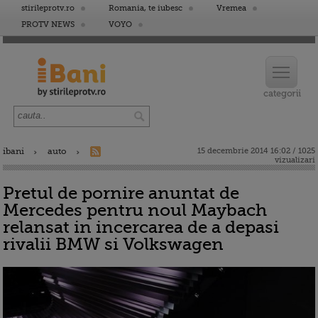
stirileprotv.ro
Romania, te iubesc
Vremea
PROTV NEWS
VOYO
ibani
auto
15 decembrie 2014 16:02 / 1025
vizualizari
Pretul de pornire anuntat de
Mercedes pentru noul Maybach
relansat in incercarea de a depasi
rivalii BMW si Volkswagen