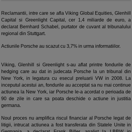
Reclamantii, intre care se afla Viking Global Equities, Glenhill
Capital si Greenlight Capital, cer 1,4 miliarde de euro, a
declarat Bernhard Schabel, purtator de cuvant al tribunalului
regional din Stuttgart.
Actiunile Porsche au scazut cu 3,7% in urma informatiilor.
Viking, Glenhill si Greenlight s-au aflat printre fondurile de
hedging care au dat in judecata Porsche la un tribunal din
New York, in legatura cu esecul preluarii VW in 2008. La
inceputul acestui an, fondurile au acceptat sa nu mai continue
actiunea la New York, iar Porsche le-a acordat o perioada de
90 de zile in care sa poata deschide o actiune in justitia
germana.
Noul proces nu amplifica riscul financiar al Porsche legat de
litigii, intrucat actiunea a fost transferata din Statele Unite in
Germania, a declarat Frank Biller, analist la LBBW in