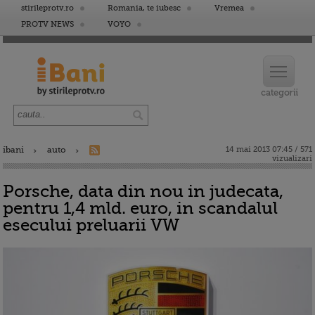
stirileprotv.ro
Romania, te iubesc
Vremea
PROTV NEWS
VOYO
ibani
auto
14 mai 2013 07:45 / 571
vizualizari
Porsche, data din nou in judecata,
pentru 1,4 mld. euro, in scandalul
esecului preluarii VW