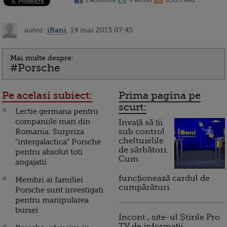
autor:
iBani
, 14 mai 2013 07:45
Mai multe despre:
#Porsche
Pe acelasi subiect:
Prima pagina pe
scurt:
Lectie germana pentru
companiile mari din
Invață să ții
Romania. Surpriza
sub control
cheltuielile
"intergalactica" Porsche
de sărbători.
pentru absolut toti
Cum
angajatii
funcționează cardul de
Membri ai familiei
cumpărături
Porsche sunt investigati
pentru manipularea
bursei
Incont , site-ul Știrile Pro
TV de informații