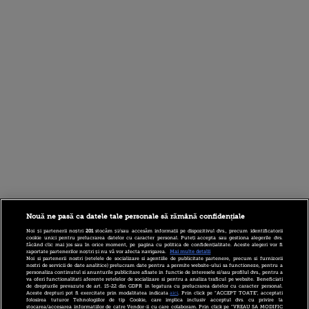
Nouă ne pasă ca datele tale personale să rămână confidențiale
Noi și partenerii noștri
201
stocăm și/sau accesăm informații pe dispozitivul dvs., precum identificatorii
cookie unici pentru prelucrarea datelor cu caracter personal. Puteți accepta sau gestiona alegerile dvs.
făcând clic mai jos sau în orice moment, pe pagina cu politica de confidențialitate. Aceste alegeri vor fi
raportate partenerilor noștri și nu vă vor afecta navigarea.
Mai multe detalii
Noi si partenerii nostri (retelele de socializare si agentiile de publicitate partenere, precum si furnizorii
nostri de servicii de date analitice) prelucram date pentru a permite website-ului sa functioneze, pentru a
personaliza continutul si anunturile publicitare afisate in functie de interesele si/sau profilul dvs., pentru a
va oferi functionalitati aferente retelelor de socializare si pentru a analiza traficul pe website. Beneficiati
de drepturile prevazute de art. 15-22 din GDPR in legatura cu prelucrarea datelor cu caracter personal.
Aceste drepturi pot fi exercitate prin modalitatea indicata
aici
. Prin click pe “ACCEPT TOATE”, acceptati
folosirea tuturor Tehnologiilor de tip Cookie, care implica inclusiv acceptul dvs. cu privire la
stocarea/accesarea informatiilor de catre Vendor-ii cu care colaboram. Prin click pe “VREAU SA MODIFIC