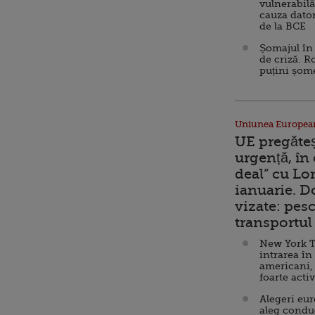
vulnerabilă
cauza dator
de la BCE
Șomajul în 
de criză. R
puțini șom
Uniunea Europea
UE pregăte
urgență, în
deal” cu Lo
ianuarie. 
vizate: pesc
transportul 
New York T
intrarea în
americani,
foarte acti
Alegeri eu
aleg condu