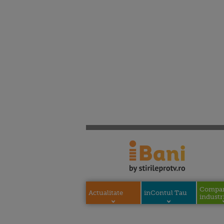
Compani
Actualitate
inContul Tau
industri