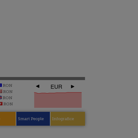
EUR
RON
RON
RON
RON
e
Smart People
Infografice