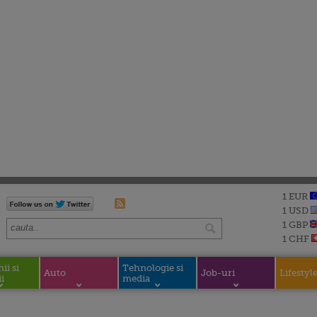
1 EUR
1 USD
1 GBP
1 CHF
i si
Tehnologie si
Auto
Job-uri
Lifestyl
i
media