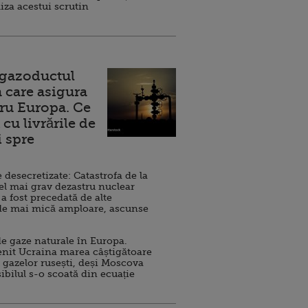
iza acestui scrutin
 gazoductul
 care asigura
ru Europa. Ce
cu livrările de
i spre
esecretizate: Catastrofa de la
el mai grav dezastru nuclear
 a fost precedată de alte
de mai mică amploare, ascunse
e gaze naturale în Europa.
nit Ucraina marea câștigătoare
 gazelor rusești, deși Moscova
sibilul s-o scoată din ecuație