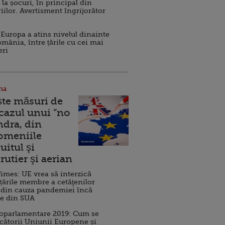
 la șocuri, în principal din
iilor. Avertisment îngrijorător
Europa a atins nivelul dinainte
omânia, între țările cu cei mai
eri
na
ște măsuri de
 cazul unui ”no
ndra, din
Domeniile
uitul şi
rutier şi aerian
imes: UE vrea să interzică
 țările membre a cetăţenilor
 din cauza pandemiei încă
ve din SUA
roparlamentare 2019: Cum se
cătorii Uniunii Europene și