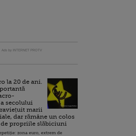
Ads by INTERNET PROTV
 la 20 de ani.
portantă
acro-
a secolului
raviețuit marii
ale, dar rămâne un colos
de propriile slăbiciuni
repetiție: zona euro, extrem de