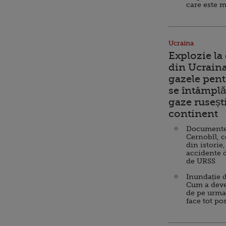
care este m
Ucraina
Explozie la
din Ucraina
gazele pent
se întâmplă 
gaze ruseșt
continent
Documente d
Cernobîl, c
din istorie,
accidente 
de URSS
Inundație d
Cum a deve
de pe urma
face tot po