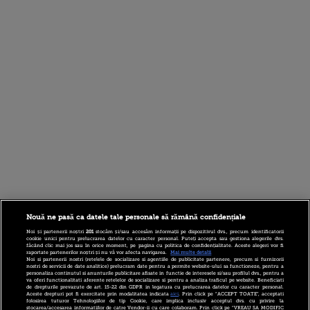
Nouă ne pasă ca datele tale personale să rămână confidențiale
Noi și partenerii noștri
201
stocăm și/sau accesăm informații pe dispozitivul dvs., precum identificatorii
cookie unici pentru prelucrarea datelor cu caracter personal. Puteți accepta sau gestiona alegerile dvs.
făcând clic mai jos sau în orice moment, pe pagina cu politica de confidențialitate. Aceste alegeri vor fi
raportate partenerilor noștri și nu vă vor afecta navigarea.
Mai multe detalii
Noi si partenerii nostri (retelele de socializare si agentiile de publicitate partenere, precum si furnizorii
nostri de servicii de date analitice) prelucram date pentru a permite website-ului sa functioneze, pentru a
personaliza continutul si anunturile publicitare afisate in functie de interesele si/sau profilul dvs., pentru a
va oferi functionalitati aferente retelelor de socializare si pentru a analiza traficul pe website. Beneficiati
de drepturile prevazute de art. 15-22 din GDPR in legatura cu prelucrarea datelor cu caracter personal.
Aceste drepturi pot fi exercitate prin modalitatea indicata
aici
. Prin click pe “ACCEPT TOATE”, acceptati
folosirea tuturor Tehnologiilor de tip Cookie, care implica inclusiv acceptul dvs. cu privire la
stocarea/accesarea informatiilor de catre Vendor-ii cu care colaboram. Prin click pe “VREAU SA MODIFIC