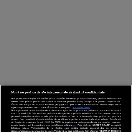
Nouă ne pasă ca datele tale personale să rămână confidențiale
Noi și partenerii noștri
201
stocăm și/sau accesăm informații pe dispozitivul dvs., precum identificatorii
cookie unici pentru prelucrarea datelor cu caracter personal. Puteți accepta sau gestiona alegerile dvs.
făcând clic mai jos sau în orice moment, pe pagina cu politica de confidențialitate. Aceste alegeri vor fi
raportate partenerilor noștri și nu vă vor afecta navigarea.
Mai multe detalii
Noi si partenerii nostri (retelele de socializare si agentiile de publicitate partenere, precum si furnizorii
nostri de servicii de date analitice) prelucram date pentru a permite website-ului sa functioneze, pentru a
personaliza continutul si anunturile publicitare afisate in functie de interesele si/sau profilul dvs., pentru a
va oferi functionalitati aferente retelelor de socializare si pentru a analiza traficul pe website. Beneficiati
de drepturile prevazute de art. 15-22 din GDPR in legatura cu prelucrarea datelor cu caracter personal.
Aceste drepturi pot fi exercitate prin modalitatea indicata
aici
. Prin click pe “ACCEPT TOATE”, acceptati
folosirea tuturor Tehnologiilor de tip Cookie, care implica inclusiv acceptul dvs. cu privire la
stocarea/accesarea informatiilor de catre Vendor-ii cu care colaboram. Prin click pe “VREAU SA MODIFIC