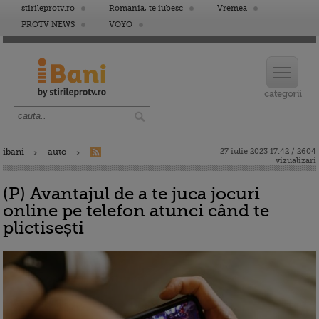
stirileprotv.ro
Romania, te iubesc
Vremea
PROTV NEWS
VOYO
ibani
auto
27 iulie 2023 17:42 / 2604
vizualizari
(P) Avantajul de a te juca jocuri
online pe telefon atunci când te
plictisești