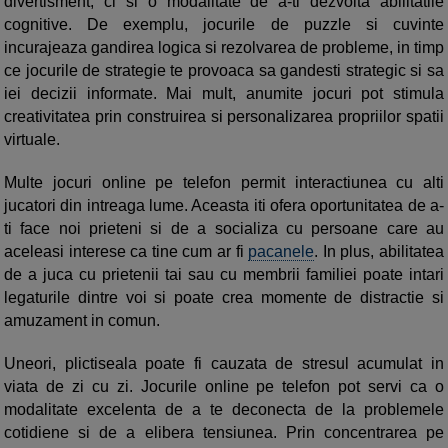
divertisment, ci si o modalitate de a-ti dezvolta abilitatile
cognitive. De exemplu, jocurile de puzzle si cuvinte
incurajeaza gandirea logica si rezolvarea de probleme, in timp
ce jocurile de strategie te provoaca sa gandesti strategic si sa
iei decizii informate. Mai mult, anumite jocuri pot stimula
creativitatea prin construirea si personalizarea propriilor spatii
virtuale.
Multe jocuri online pe telefon permit interactiunea cu alti
jucatori din intreaga lume. Aceasta iti ofera oportunitatea de a-
ti face noi prieteni si de a socializa cu persoane care au
aceleasi interese ca tine cum ar fi
pacanele
. In plus, abilitatea
de a juca cu prietenii tai sau cu membrii familiei poate intari
legaturile dintre voi si poate crea momente de distractie si
amuzament in comun.
Uneori, plictiseala poate fi cauzata de stresul acumulat in
viata de zi cu zi. Jocurile online pe telefon pot servi ca o
modalitate excelenta de a te deconecta de la problemele
cotidiene si de a elibera tensiunea. Prin concentrarea pe