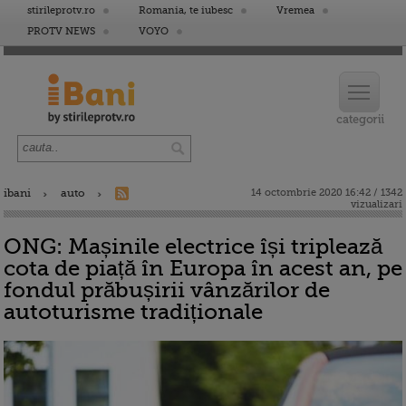
stirileprotv.ro
Romania, te iubesc
Vremea
PROTV NEWS
VOYO
ibani
auto
14 octombrie 2020 16:42 / 1342
vizualizari
ONG: Mașinile electrice își triplează
cota de piață în Europa în acest an, pe
fondul prăbușirii vânzărilor de
autoturisme tradiționale