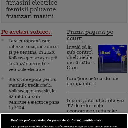
#masini electrice
#emisii poluante
#vanzari masini
Pe acelasi subiect:
Prima pagina pe
scurt:
Țara europeană care
interzice mașinile diesel
Invață să ții
și pe benzină, în 2025.
sub control
cheltuielile
Volkswagen se aşteaptă
de sărbători.
la vânzări record de
Cum
vehicule electrice
funcționează cardul de
Sfârșit de epocă pentru
cumpărături
mașinile tradiționale.
Volkswagen investeşte
33 mld. euro în
Incont , site-ul Știrile Pro
vehiculele electrice până
TV de informații
în 2024
economice și educație
financiară, a devenit iBani
Mai mulți bani de la stat
Nouă ne pasă ca datele tale personale să rămână confidențiale
pentru mașini electrice.
Noi și partenerii noștri
201
stocăm și/sau accesăm informații pe dispozitivul dvs., precum identificatorii