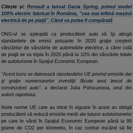
Citește și:
Renault a lansat Dacia Spring, primul model
100% electric fabricat în România, ”cea mai ieftină mașină
electrică de pe piaţă”. Când va putea fi cumpărată
ONG-ul se aşteaptă ca producătorii auto să îşi atingă
standardele de emisii poluante în 2020 graţie creşterii
vânzărilor de vânzările de automobile electrice, a căror cotă
de piaţă se va tripla în 2020 până la 10% din vânzările totale
de autoturisme în Spaţiul Economic European.
"Acest lucru se datorează standardelor UE privind emisiile dar
şi graţie numeroaselor investiţii făcute anul trecut de
constructorii auto"
, a declarat Julia Poliscanova, unul din
autorii raportului.
Noile norme UE care au intrat în vigoare în acest an obligă
producătorii să reducă emisiile medii ale tuturor autoturismelor
pe care le vând în Spaţiul Economic European până la 95
grame de CO2 per kilometru, în caz contrar riscând să fie