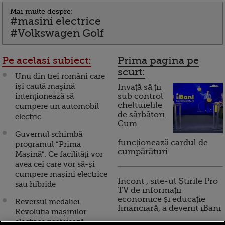
Mai multe despre:
#masini electrice
#Volkswagen Golf
Pe acelasi subiect:
Prima pagina pe
scurt:
Unu din trei români care
își caută maşină
Invață să ții
intenţionează să
sub control
cheltuielile
cumpere un automobil
de sărbători.
electric
Cum
Guvernul schimbă
funcționează cardul de
programul “Prima
cumpărături
Mașină”. Ce facilități vor
avea cei care vor să-și
cumpere mașini electrice
Incont , site-ul Știrile Pro
sau hibride
TV de informații
economice și educație
Reversul medaliei.
financiară, a devenit iBani
Revoluția mașinilor
electrice protejează