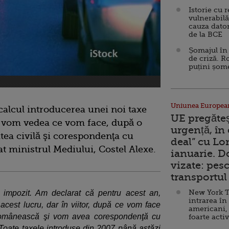
Istorie cu 
vulnerabilă
cauza dator
de la BCE
Șomajul în 
de criză. R
puțini șom
Uniunea Europea
alcul introducerea unei noi taxe
UE pregăte
or vom vedea ce vom face, după o
urgență, în
tea civilă şi corespondenţa cu
deal” cu Lo
t ministrul Mediului, Costel Alexe.
ianuarie. 
vizate: pesc
transportul 
New York T
e impozit. Am declarat că pentru acest an,
intrarea în
cest lucru, dar în viitor, după ce vom face
americani,
 românească şi vom avea corespondenţă cu
foarte acti
Toate taxele introduse din 2007 până astăzi