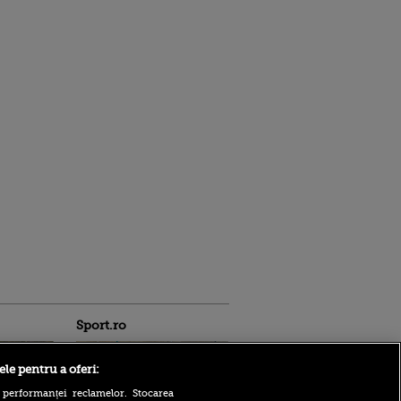
Sport.ro
ele pentru a oferi:
 performanței reclamelor. Stocarea