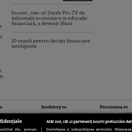
Incont , site-ul Știrile Pro TV de
informații economice și educație
financiară, a devenit iBani
e
ei
10 reguli pentru decizii financiare
inteligente
i
i,
în
ro
foodstory.ro
Procinema.ro
fidențiale
Atât noi, cât și partenerii noștri prelucrăm dat
ozitivul dvs., precum
Dezvoltarea și îmbunătățirea serviciilor. Măsurarea