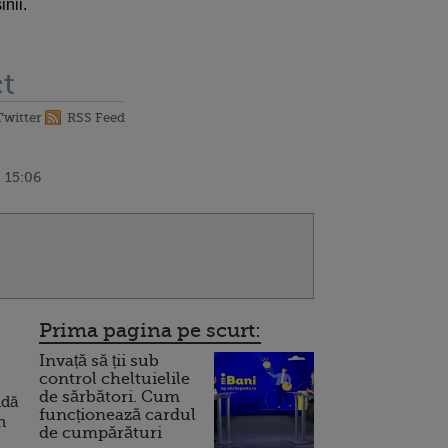
inii.
t
Twitter
RSS Feed
0 15:06
Prima pagina pe scurt:
Invață să ții sub
control cheltuielile
de sărbători. Cum
ndă
funcționează cardul
n
de cumpărături