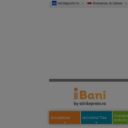
stirileprotv.ro
Romania, te iubesc
Compani
Actualitate
inContul Tau
industri