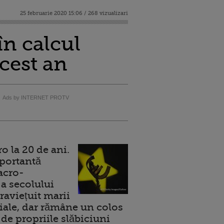
25 februarie 2020 15:06 / 268 vizualizari
în calcul
cest an
Ads by INTERNET PROTV
 la 20 de ani.
portantă
acro-
a secolului
raviețuit marii
ale, dar rămâne un colos
de propriile slăbiciuni