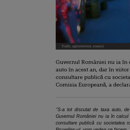
Trafic, aglomeratie, masini
Guvernul României nu ia în c
auto în acest an, dar în viit
consultare publică cu societa
Comisia Europeană, a declara
"S-a tot discutat de taxa auto, d
Guvernul României nu ia în calcul a
consultare publică cu societatea
Bruxelles-ul, vom vedea ce facem. 