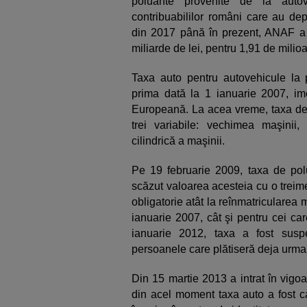
poluante provenite de la autov
contribuabililor români care au de
din 2017 până în prezent, ANAF a re
miliarde de lei, pentru 1,91 de mili
Taxa auto pentru autovehicule la p
prima dată la 1 ianuarie 2007, i
Europeană. La acea vreme, taxa de p
trei variabile: vechimea maşinii, 
cilindrică a maşinii.
Pe 19 februarie 2009, taxa de polu
scăzut valoarea acesteia cu o treim
obligatorie atât la reînmatricularea 
ianuarie 2007, cât şi pentru cei c
ianuarie 2012, taxa a fost sus
persoanele care plătiseră deja urma
Din 15 martie 2013 a intrat în vigo
din acel moment taxa auto a fost c