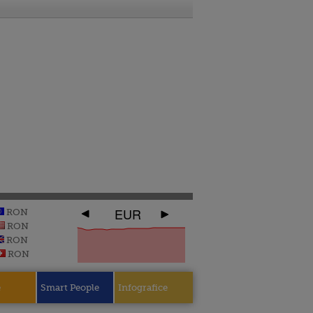
EUR
RON
RON
RON
RON
e
Smart People
Infografice