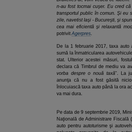
n-au fost tocmai cuşer. Eu cred că 
transportul public în comun. Şi eu 
zile, navetist Iaşi - Bucureşti, şi sp
cea mai eficientă şi relaxantă modal
potrivit
Agerpres
.
De la 1 februarie 2017, taxa auto a 
sumă la înmatricularea autovehicule
stat. Ulterior acestei măsuri, fost
declara că Timbrul de mediu va av
vorba despre o nouă taxă
". La j
anunţa că nu a fost găsită nicio
înlocuiască taxa auto până la ora ac
va mai dura.
Pe data de 9 septembrie 2019, Minis
Naţională de Administrare Fiscală (
auto pentru autoturisme şi autovehi