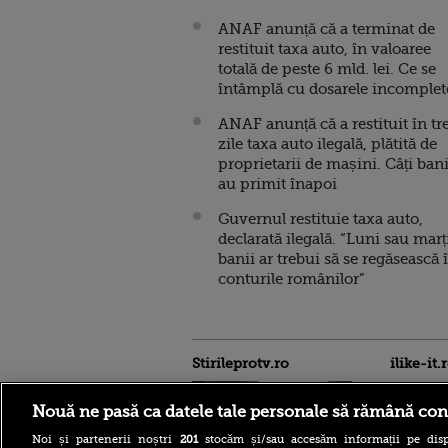
ANAF anunță că a terminat de
restituit taxa auto, în valoaree
totală de peste 6 mld. lei. Ce se
întâmplă cu dosarele incomplet
ANAF anunță că a restituit în tr
zile taxa auto ilegală, plătită de
proprietarii de mașini. Câți ban
au primit înapoi
Guvernul restituie taxa auto,
declarată ilegală. “Luni sau marț
banii ar trebui să se regăsească 
conturile românilor”
Stirileprotv.ro
ilike-it.
Nouă ne pasă ca datele tale personale să rămână con
Noi și partenerii noștri
201
stocăm și/sau accesăm informații pe disp