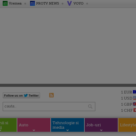
Vremea
PROTV NEWS
VOYO
1 EUR
1 USD
1 GBP
1 CHF
i si
Tehnologie si
Auto
Job-uri
Lifestyl
i
media