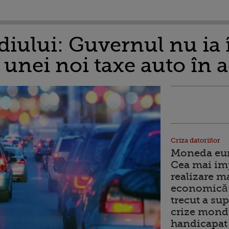
iului: Guvernul nu ia 
unei noi taxe auto în a
Criza datoriilor
Moneda euro
Cea mai im
realizare m
economică 
trecut a sup
crize mondi
handicapat 