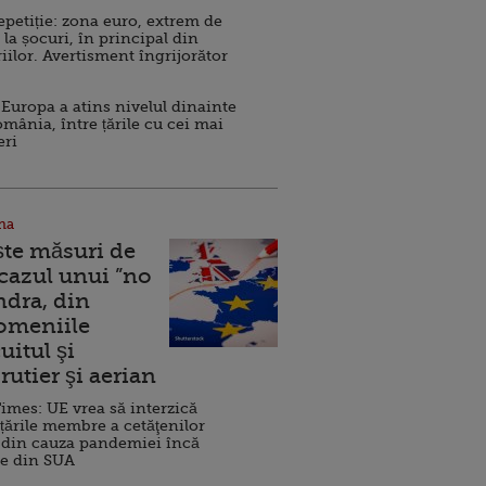
repetiție: zona euro, extrem de
 la șocuri, în principal din
iilor. Avertisment îngrijorător
Europa a atins nivelul dinainte
omânia, între țările cu cei mai
eri
na
ște măsuri de
 cazul unui ”no
ndra, din
Domeniile
uitul şi
rutier şi aerian
imes: UE vrea să interzică
 țările membre a cetăţenilor
 din cauza pandemiei încă
ve din SUA