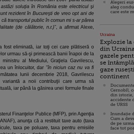
Alegeri eu
astăzi soluţia în România este electricul şi
aleg condu
care este m
sunt rezident în Bucureşti de vreo opt ani de
un că transportul public în comun mi s-ar părea
itate (de călătorie, n.r.)"
, a afirmat Alexe,
Ucraina
Explozie la
fost eliminată, iar toţi cei care plătiseră o
din Ucraina
lor urmau să-şi primească banii înapoi de la
gazele pent
ul ministru al Mediului, Graţiela Gavrilescu,
se întâmplă 
ea un înlocuitor, dar
"în niciun caz nu va fi
gaze ruseșt
umătatea lunii decembrie 2018, Gavrilescu
continent
 variantă a noii contribuţii care urma să
Documente d
tuală, iar până la găsirea unei formule finale
Cernobîl, c
din istorie,
accidente 
de URSS
terul Finanţelor Publice (MFP), prin Agenţia
Inundație d
Cum a deve
ANAF), anunţa că a restituit taxe auto (taxa
de pe urma
cule, taxa pe poluare, taxa pentru emisiile
face tot po