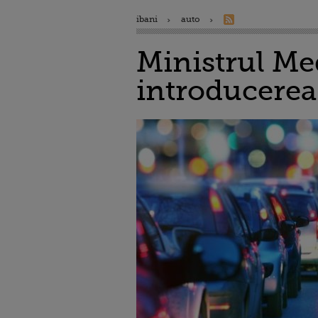
ibani
auto
Ministrul Med
introducerea 