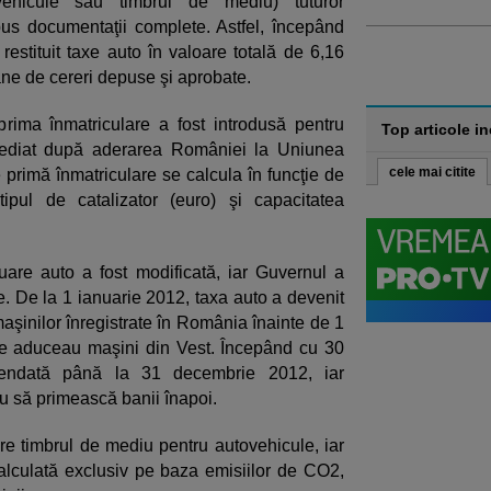
ehicule sau timbrul de mediu) tuturor
pus documentaţii complete. Astfel, începând
stituit taxe auto în valoare totală de 6,16
oane de cereri depuse şi aprobate.
rima înmatriculare a fost introdusă pentru
Top articole i
mediat după aderarea României la Uniunea
cele mai citite
rimă înmatriculare se calcula în funcţie de
tipul de catalizator (euro) şi capacitatea
are auto a fost modificată, iar Guvernul a
e. De la 1 ianuarie 2012, taxa auto a devenit
maşinilor înregistrate în România înainte de 1
are aduceau maşini din Vest. Începând cu 30
pendată până la 31 decembrie 2012, iar
u să primească banii înapoi.
are timbrul de mediu pentru autovehicule, iar
alculată exclusiv pe baza emisiilor de CO2,