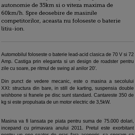
autonomie de 35km si o viteza maxima de
60km/h. Spre deosebire de masinile
competitorilor, aceasta nu foloseste o baterie
litiu-ion.
Automobilul foloseste o baterie lead-acid clasica de 70 V si 72
Amp. Castiga prin eleganta si un design de roadster pentru
zile cu soare, pe ritmul de swing al anilor 20′.
Din punct de vedere mecanic, este o masina a secolului
XXI: structura din bare, in still de karting, suspensia double
wishbone si franele pe disc sunt standard. Cantareste 350 de
kg si este propulsata de un motor electric de 3,5kW.
Masina va fi lansata pe piata pentru suma de 75.000 dolari,
incepand cu primavara anului 2011. Pretul este exorbitant
pentru un one seater de oras fara acoperis, sa speram ca