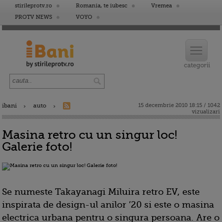
stirileprotv.ro
Romania, te iubesc
Vremea
PROTV NEWS
VOYO
ibani
auto
15 decembrie 2010 18:15 / 1042
vizualizari
Masina retro cu un singur loc!
Galerie foto!
Se numeste Takayanagi Miluira retro EV, este
inspirata de design-ul anilor ’20 si este o masina
electrica urbana pentru o singura persoana. Are o