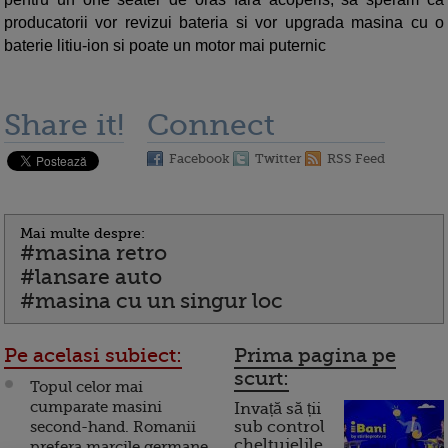
producatorii vor revizui bateria si vor upgrada masina cu o
baterie litiu-ion si poate un motor mai puternic
Share it!
Connect
Facebook
Twitter
RSS Feed
Mai multe despre:
#masina retro
#lansare auto
#masina cu un singur loc
Pe acelasi subiect:
Prima pagina pe
scurt:
Topul celor mai
cumparate masini
Invață să ții
second-hand. Romanii
sub control
cheltuielile
prefera marcile germane