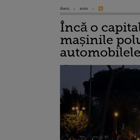
ibani
auto
Încă o capita
mașinile pol
automobilele