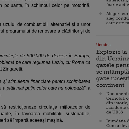
americani,
foarte acti
in poluante, în schimbul celor pe motorină,
Alegeri eu
aleg condu
care este m
 uzului de combustibili alternativi şi a unor
ul programului de renovare a clădirilor şi de
Ucraina
Explozie la
 aminteşte de 500.000 de decese în Europa,
din Ucraina
problemă pe care regiunea Lazio, cu Roma ca
gazele pent
t Zingaretti.
se întâmplă 
gaze ruseșt
se şi stimulente financiare pentru schimbarea
continent
de a plăti mai puţin celor care nu poluează"
, a
Documente d
.
Cernobîl, c
din istorie,
ă restricţioneze circulaţia mijloacelor de
accidente 
de URSS
nte, în favoarea mobilităţii sustenabile,
sageri să împartă aceeaşi maşină.
Inundație d
Cum a deve