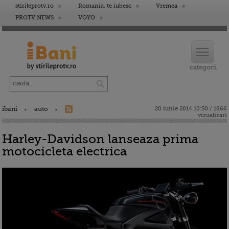
stirileprotv.ro
Romania, te iubesc
Vremea
PROTV NEWS
VOYO
ibani
auto
20 iunie 2014 10:50 / 1666
vizualizari
Harley-Davidson lanseaza prima
motocicleta electrica