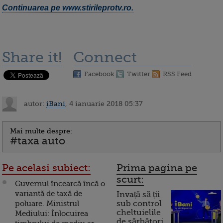
Continuarea pe www.stirileprotv.ro.
Share it!
Connect
Facebook
Twitter
RSS Feed
autor:
iBani
, 4 ianuarie 2018 05:37
Mai multe despre:
#taxa auto
Pe acelasi subiect:
Prima pagina pe
scurt:
Guvernul încearcă încă o
variantă de taxă de
Invață să ții
poluare. Ministrul
sub control
cheltuielile
Mediului: Înlocuirea
de sărbători.