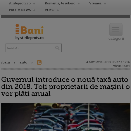
stirileprotv.ro
Romania, te iubesc
Vremea
PROTV NEWS
VOYO
ibani
auto
4 ianuarie 2018 05:37 / 1714
vizualizari
Guvernul introduce o nouă taxă auto
din 2018. Toți proprietarii de mașini o
vor plăti anual