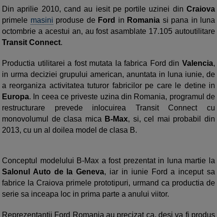
Din aprilie 2010, cand au iesit pe portile uzinei din
Craiova
primele
masini
produse de
Ford
in
Romania
si pana in luna
octombrie a acestui an, au fost asamblate 17.105 autoutilitare
Transit Connect
.
Productia utilitarei a fost mutata la fabrica Ford din
Valencia
,
in urma deciziei grupului american, anuntata in luna iunie, de
a reorganiza activitatea tuturor fabricilor pe care le detine in
Europa
. In ceea ce priveste uzina din Romania, programul de
restructurare prevede inlocuirea Transit Connect cu
monovolumul de clasa mica
B-Max
, si, cel mai probabil din
2013, cu un al doilea model de clasa B.
Conceptul modelului B-Max a fost prezentat in luna martie la
Salonul Auto de la Geneva
, iar in iunie Ford a inceput sa
fabrice la Craiova primele prototipuri, urmand ca productia de
serie sa inceapa loc in prima parte a anului viitor.
Reprezentantii Ford Romania au precizat ca, desi va fi produs