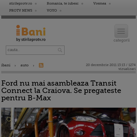
stirileprotv.ro
Romania, te iubesc
Vremea
PROTV NEWS
VOYO
ibani
auto
20 decembrie 2011 13:13 / 1274
vizualizari
Ford nu mai asambleaza Transit
Connect la Craiova. Se pregateste
pentru B-Max