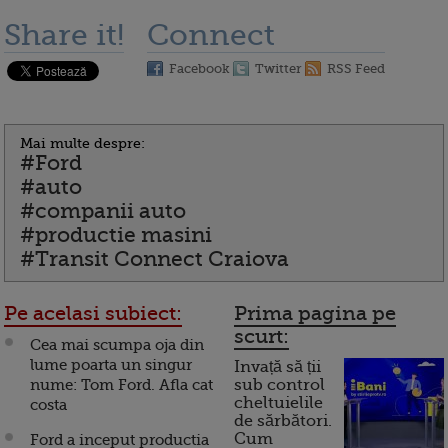
Share it!
Connect
Facebook
Twitter
RSS Feed
Mai multe despre:
#Ford
#auto
#companii auto
#productie masini
#Transit Connect Craiova
Pe acelasi subiect:
Prima pagina pe
scurt:
Cea mai scumpa oja din
lume poarta un singur
Invață să ții
nume: Tom Ford. Afla cat
sub control
cheltuielile
costa
de sărbători.
Cum
Ford a inceput productia