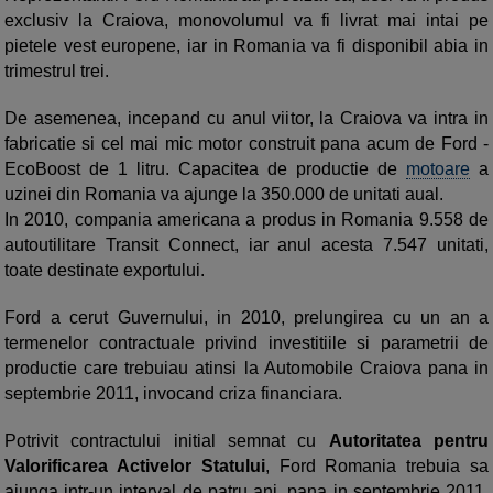
exclusiv la Craiova, monovolumul va fi livrat mai intai pe
pietele vest europene, iar in Romania va fi disponibil abia in
trimestrul trei.
De asemenea, incepand cu anul viitor, la Craiova va intra in
fabricatie si cel mai mic motor construit pana acum de Ford -
EcoBoost de 1 litru. Capacitea de productie de
motoare
a
uzinei din Romania va ajunge la 350.000 de unitati aual.
In 2010, compania americana a produs in Romania 9.558 de
autoutilitare Transit Connect, iar anul acesta 7.547 unitati,
toate destinate exportului.
Ford a cerut Guvernului, in 2010, prelungirea cu un an a
termenelor contractuale privind investitiile si parametrii de
productie care trebuiau atinsi la Automobile Craiova pana in
septembrie 2011, invocand criza financiara.
Potrivit contractului initial semnat cu
Autoritatea pentru
Valorificarea Activelor Statului
, Ford Romania trebuia sa
ajunga intr-un interval de patru ani, pana in septembrie 2011,