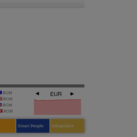
EUR
RON
RON
RON
RON
e
Smart People
Infografice