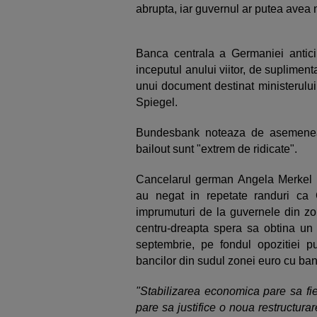
abrupta, iar guvernul ar putea avea 
Banca centrala a Germaniei antic
inceputul anului viitor, de suplimentar
unui document destinat ministerului
Spiegel.
Bundesbank noteaza de asemenea 
bailout sunt "extrem de ridicate".
Cancelarul german Angela Merkel s
au negat in repetate randuri ca
imprumuturi de la guvernele din zo
centru-dreapta spera sa obtina un 
septembrie, pe fondul opozitiei pub
bancilor din sudul zonei euro cu bani
"Stabilizarea economica pare sa fie
pare sa justifice o noua restructurare