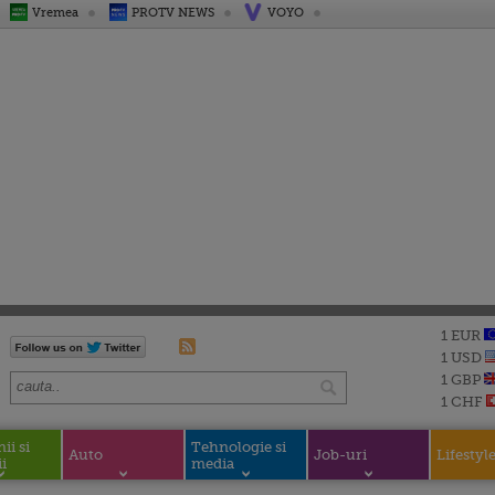
Vremea
PROTV NEWS
VOYO
1 EUR
1 USD
1 GBP
1 CHF
i si
Tehnologie si
Auto
Job-uri
Lifestyl
i
media