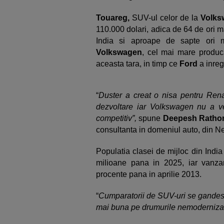
Touareg,
SUV-ul celor de la
Volks
110.000 dolari, adica de 64 de ori ma
India si aproape de sapte ori
Volkswagen
, cel mai mare produc
aceasta tara, in timp ce
Ford
a inreg
“
Duster a creat o nisa pentru Rena
dezvoltare iar Volkswagen nu a v
competitiv”,
spune
Deepesh Ratho
consultanta in domeniul auto, din N
Populatia clasei de mijloc din Indi
milioane pana in 2025, iar vanza
procente pana in aprilie 2013.
“
Cumparatorii de SUV-uri se gandesc 
mai buna pe drumurile nemodernizate