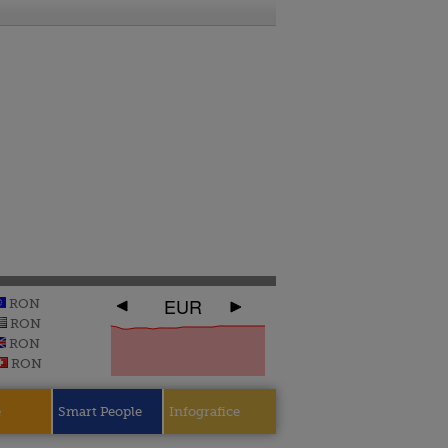
EUR
RON
RON
RON
RON
e
Smart People
Infografice