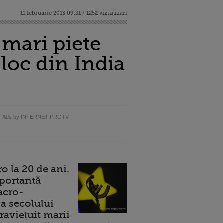
11 februarie 2013 09:31 / 1252 vizualizari
 mari piete
loc din India
Ads by INTERNET PROTV
 la 20 de ani.
portantă
acro-
a secolului
raviețuit marii