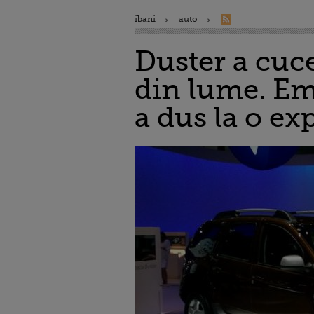
ibani
auto
Duster a cuce
din lume. Em
a dus la o ex