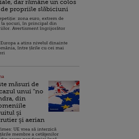
ale, dar rămâne un colos
de propriile slăbiciuni
repetiție: zona euro, extrem de
 la șocuri, în principal din
iilor. Avertisment îngrijorător
Europa a atins nivelul dinainte
omânia, între țările cu cei mai
eri
na
ște măsuri de
 cazul unui ”no
ndra, din
Domeniile
uitul şi
rutier şi aerian
imes: UE vrea să interzică
 țările membre a cetăţenilor