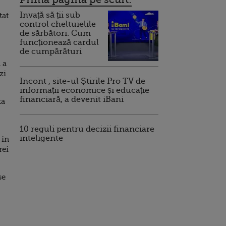
Invață să ții sub
tat
control cheltuielile
de sărbători. Cum
funcționează cardul
de cumpărături
 a
zi
Incont , site-ul Știrile Pro TV de
informații economice și educație
financiară, a devenit iBani
ta
10 reguli pentru decizii financiare
inteligente
 in
rei
se