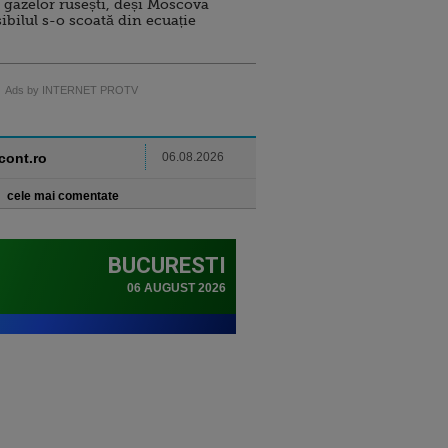
 gazelor rusești, deși Moscova
sibilul s-o scoată din ecuație
Ads by INTERNET PROTV
ncont.ro
06.08.2026
cele mai comentate