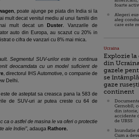
americani,
foarte acti
wagen
, poate ajunge pe piata din India si la
Alegeri eu
i mult decat venitul mediu al unui familii din
aleg condu
care este m
 mai mult decat un
Duster
. Vanzarile de
ator auto din Europa, au scazut cu 20% in
istrat o cifra de vanzari cu 8% mai mica.
Ucraina
Explozie la
ult. Segmentul SUV-urilor este in continua
din Ucraina
enit deocamdata cu un model suficient de
gazele pent
re
, directorul IHS Automotive, o companie de
se întâmplă 
ew Delhi.
gaze ruseșt
continent
a este de asteptat sa creasca pana la 583 de
rile de SUV-uri ar putea creste cu 64 de
Documente d
Cernobîl, c
din istorie,
accidente 
de URSS
ca o astfel de masina le va oferi o protectie
 ale Indiei”
, adauga
Rathore.
Inundație d
Cum a deve