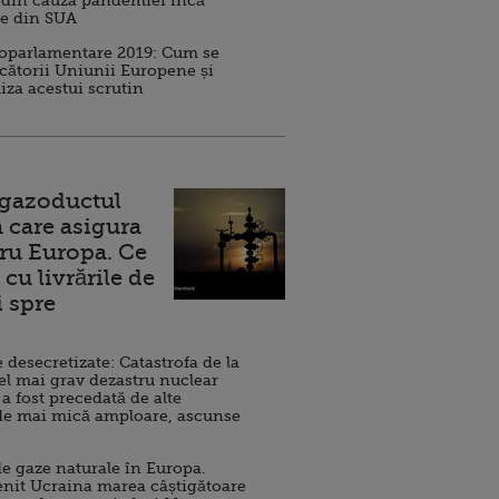
 din cauza pandemiei încă
ve din SUA
roparlamentare 2019: Cum se
cătorii Uniunii Europene și
iza acestui scrutin
 gazoductul
 care asigura
ru Europa. Ce
cu livrările de
i spre
esecretizate: Catastrofa de la
el mai grav dezastru nuclear
 a fost precedată de alte
de mai mică amploare, ascunse
e gaze naturale în Europa.
nit Ucraina marea câștigătoare