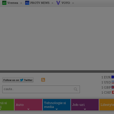
Vremea
PROTV NEWS
VOYO
1 EUR
1 USD
1 GBP
1 CHF
i si
Tehnologie si
Auto
Job-uri
Lifestyl
i
media