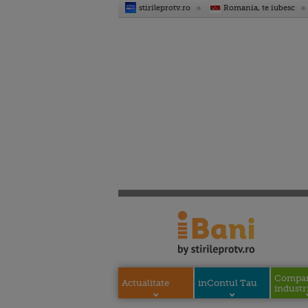
stirileprotv.ro
Romania, te iubesc
Compani
Actualitate
inContul Tau
industri