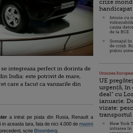
crize mondi
handicapat 
Istorie cu 
vulnerabilă
cauza dator
de la BCE
Șomajul în 
de criză. R
puțini șom
 se integreaza perfect in dorinta de
Uniunea Europea
in India: este potrivit de mare,
UE pregăte
ret care a facut ca vanzarile din
urgență, în
deal” cu Lo
ianuarie. 
vizate: pesc
transportul 
ster
a intrat pe piata din Rusia, Renault a
New York T
in aceasta tara, fata de nici 4.000 de
masini
intrarea în
 precedent, scrie
Bloomberg
.