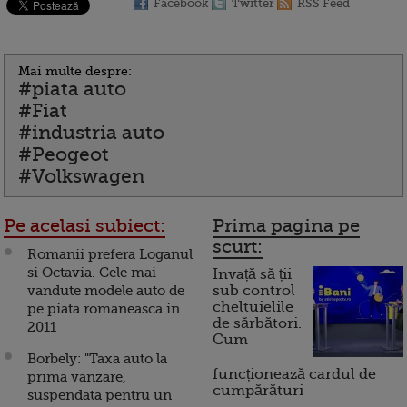
Facebook
Twitter
RSS Feed
Mai multe despre:
#piata auto
#Fiat
#industria auto
#Peogeot
#Volkswagen
Pe acelasi subiect:
Prima pagina pe
scurt:
Romanii prefera Loganul
si Octavia. Cele mai
Invață să ții
vandute modele auto de
sub control
cheltuielile
pe piata romaneasca in
de sărbători.
2011
Cum
Borbely: "Taxa auto la
funcționează cardul de
prima vanzare,
cumpărături
suspendata pentru un