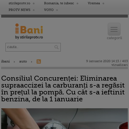
stirileprotv.ro
Romania, te iubesc
Vremea
PROTV NEWS
VOYO
ibani
auto
9 ianuarie 2020 14:13 / 403
vizualizari
Consiliul Concurenței: Eliminarea
supraaccizei la carburanți s-a regăsit
în prețul la pompă. Cu cât s-a ieftinit
benzina, de la 1 ianuarie