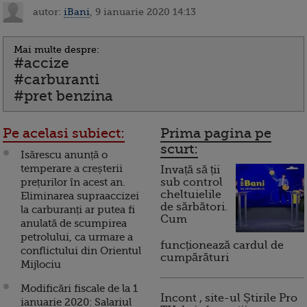
autor:
iBani
, 9 ianuarie 2020 14:13
Mai multe despre:
#accize
#carburanti
#pret benzina
Pe acelasi subiect:
Prima pagina pe
scurt:
Isărescu anunță o
temperare a creșterii
Invață să ții
prețurilor în acest an.
sub control
cheltuielile
Eliminarea supraaccizei
de sărbători.
la carburanți ar putea fi
Cum
anulată de scumpirea
petrolului, ca urmare a
funcționează cardul de
conflictului din Orientul
cumpărături
Mijlociu
Modificări fiscale de la 1
Incont , site-ul Știrile Pro
ianuarie 2020: Salariul