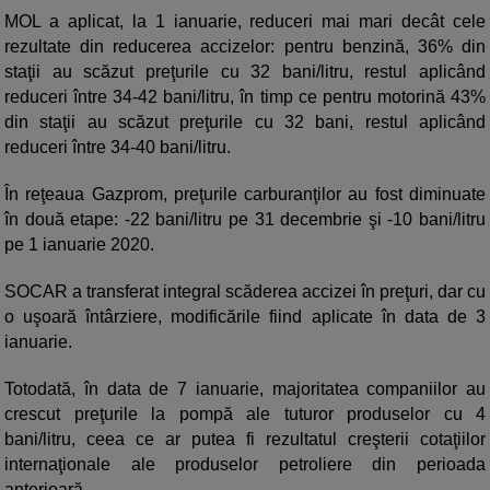
MOL a aplicat, la 1 ianuarie, reduceri mai mari decât cele
rezultate din reducerea accizelor: pentru benzină, 36% din
staţii au scăzut preţurile cu 32 bani/litru, restul aplicând
reduceri între 34-42 bani/litru, în timp ce pentru motorină 43%
din staţii au scăzut preţurile cu 32 bani, restul aplicând
reduceri între 34-40 bani/litru.
În reţeaua Gazprom, preţurile carburanţilor au fost diminuate
în două etape: -22 bani/litru pe 31 decembrie şi -10 bani/litru
pe 1 ianuarie 2020.
SOCAR a transferat integral scăderea accizei în preţuri, dar cu
o uşoară întârziere, modificările fiind aplicate în data de 3
ianuarie.
Totodată, în data de 7 ianuarie, majoritatea companiilor au
crescut preţurile la pompă ale tuturor produselor cu 4
bani/litru, ceea ce ar putea fi rezultatul creşterii cotaţiilor
internaţionale ale produselor petroliere din perioada
anterioară.