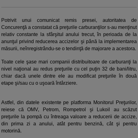
Potrivit unui comunicat remis presei, autoritatea de
Concurenţă a constatat că preţurile carburanţilor s-au menţinut
relativ constante la sfârşitul anului trecut, în perioada de la
anunţul privind reducerea accizelor şi până la implementarea
măsurii, neînregistrându-se o tendinţă de majorare a acestora.
Toate cele şase mari companii distribuitoare de carburanţi la
nivel naţional au redus preţurile cu cel puţin 32 de bani/litru,
chiar dacă unele dintre ele au modificat preţurile în două
etape şi/sau cu o uşoară întârziere.
Astfel, din datele existente pe platforma Monitorul Preţurilor,
reiese că OMV, Petrom, Rompetrol şi Lukoil au scăzut
preţurile la pompă cu întreaga valoare a reducerii de accize,
din prima zi a anului, atât pentru benzină, cât şi pentru
motorină.