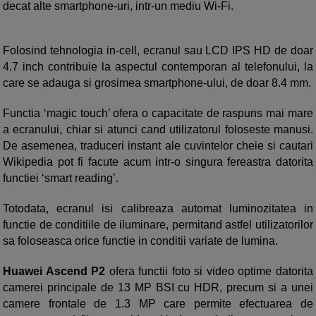
decat alte smartphone-uri, intr-un mediu Wi-Fi.
Folosind tehnologia in-cell, ecranul sau LCD IPS HD de doar
4.7 inch contribuie la aspectul contemporan al telefonului, la
care se adauga si grosimea smartphone-ului, de doar 8.4 mm.
Functia ‘magic touch’ ofera o capacitate de raspuns mai mare
a ecranului, chiar si atunci cand utilizatorul foloseste manusi.
De asemenea, traduceri instant ale cuvintelor cheie si cautari
Wikipedia pot fi facute acum intr-o singura fereastra datorita
functiei ‘smart reading’.
Totodata, ecranul isi calibreaza automat luminozitatea in
functie de conditiile de iluminare, permitand astfel utilizatorilor
sa foloseasca orice functie in conditii variate de lumina.
Huawei Ascend P2
ofera functii foto si video optime datorita
camerei principale de 13 MP BSI cu HDR, precum si a unei
camere frontale de 1.3 MP care permite efectuarea de