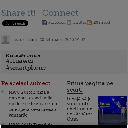
Share it!
Connect
Facebook
Twitter
RSS Feed
autor:
iBani
, 25 februarie 2013 14:52
Mai multe despre:
#Huawei
#smartphone
Pe acelasi subiect:
Prima pagina pe
scurt:
MWC 2013: Nokia a
prezentat astazi noile
Invață să ții
modele de telefoane, cu
sub control
cheltuielile
care spera sa-si creasca
de sărbători.
vanzarile
Cum
MWC 2013: Targul de