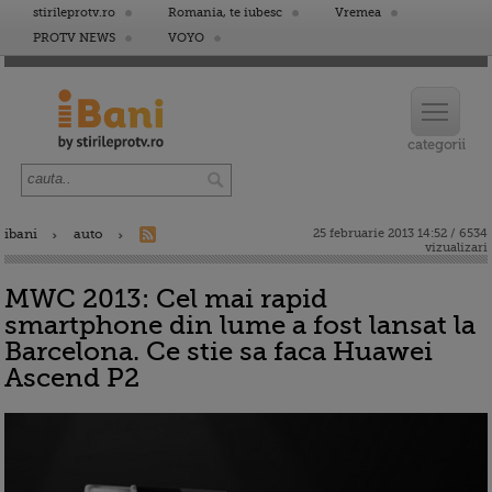
stirileprotv.ro
Romania, te iubesc
Vremea
PROTV NEWS
VOYO
ibani
auto
25 februarie 2013 14:52 / 6534
vizualizari
MWC 2013: Cel mai rapid
smartphone din lume a fost lansat la
Barcelona. Ce stie sa faca Huawei
Ascend P2