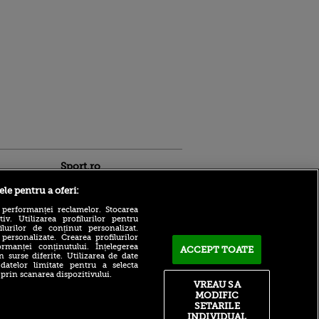
Sport.ro
ele pentru a oferi:
 performanței reclamelor. Stocarea
v. Utilizarea profilurilor pentru
ilurilor de conținut personalizat.
 personalizate. Crearea profilurilor
rmanței conținutului. Înțelegerea
ACCEPT TOATE
n surse diferite. Utilizarea de date
Bogdan Lobonț și Robert
 datelor limitate pentru a selecta
Niță sunt invitații lui Andrei
ntru
 prin scanarea dispozitivului.
Grecu, ACUM, la VOYO
ita lui,
VREAU SA
SPORT LIVE
t tată!
MODIFIC
Ștefan Târnovanu,
SETARILE
, Adela
comparat cu Niță și
INDIVIDUAL