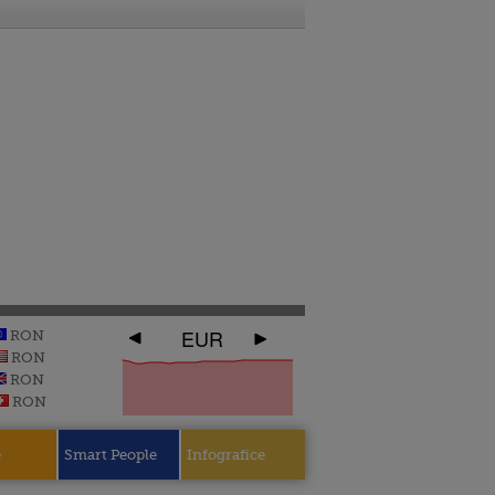
EUR
RON
RON
RON
RON
e
Smart People
Infografice