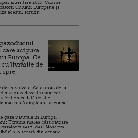
roparlamentare 2019: Cum se
cătorii Uniunii Europene și
iza acestui scrutin
 gazoductul
 care asigura
ru Europa. Ce
cu livrările de
i spre
esecretizate: Catastrofa de la
el mai grav dezastru nuclear
 a fost precedată de alte
de mai mică amploare, ascunse
e gaze naturale în Europa.
nit Ucraina marea câștigătoare
 gazelor rusești, deși Moscova
sibilul s-o scoată din ecuație