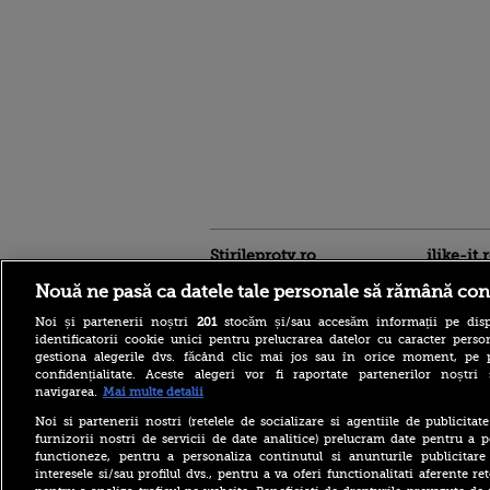
Stirileprotv.ro
ilike-it.
Nouă ne pasă ca datele tale personale să rămână con
Noi și partenerii noștri
201
stocăm și/sau accesăm informații pe disp
identificatorii cookie unici pentru prelucrarea datelor cu caracter person
gestiona alegerile dvs. făcând clic mai jos sau în orice moment, pe 
confidențialitate. Aceste alegeri vor fi raportate partenerilor noștr
navigarea.
Mai multe detalii
Ţinta dronei găsite la
Noi si partenerii nostri (retelele de socializare si agentiile de publicita
Leipzig, în Germania, era o
furnizorii nostri de servicii de date analitice) prelucram date pentru a p
aeronavă ucraineană care
functioneze, pentru a personaliza continutul si anunturile publicitare
transporta muniţie
interesele si/sau profilul dvs., pentru a va oferi functionalitati aferente ret