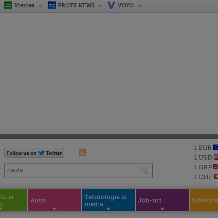
Vremea
PROTV NEWS
VOYO
1 EUR
1 USD
1 GBP
1 CHF
i si
Tehnologie si
Auto
Job-uri
Lifestyl
i
media