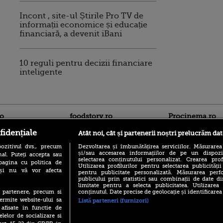
Incont , site-ul Știrile Pro TV de
informații economice și educație
financiară, a devenit iBani
10 reguli pentru decizii financiare
inteligente
ro
foodstory.ro
Procinema.ro
fidențiale
Atât noi, cât și partenerii noștri prelucrăm dat
ozitivul dvs., precum
Dezvoltarea și îmbunătățirea serviciilor. Măsurarea
și/sau accesarea informațiilor de pe un dispoziti
al. Puteți accepta sau
selectarea conținutului personalizat. Crearea prof
pagina cu politica de
Utilizarea profilurilor pentru selectarea publicității
i și nu vă vor afecta
pentru publicitate personalizată. Măsurarea perfo
publicului prin statistici sau combinații de date di
limitate pentru a selecta publicitatea. Utilizarea
(P) Descoperă Lumea
Emoții intense pe
conținutul. Date precise de geolocație și identificarea
te partenere, precum si
Evenimentelor din România
Sebastian Stan! Iub
ermite website-ului sa
Listă parteneri (furnizori)
cu Transilvania Events!
Annabelle, l-a făcu
 afisate in functie de
(P) Raku, gaming intens și o
elelor de socializare si
Din 14 septembrie
pauză binemeritată cu...