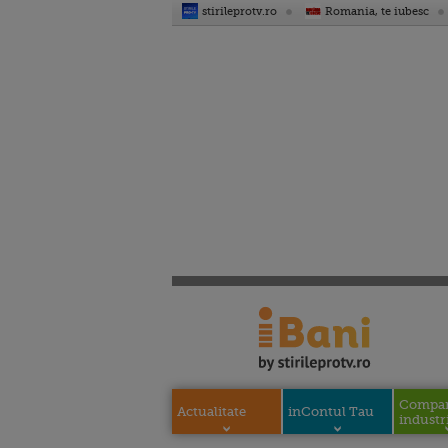
stirileprotv.ro
Romania, te iubesc
Compani
Actualitate
inContul Tau
industri