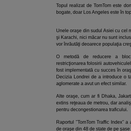
Topul realizat de TomTom este domi
bogate, doar Los Angeles este în top 
Unele oraşe din sudul Asiei cu cel ma
şi Karachi, nici măcar nu sunt incl
vor înrăutăţi deoarece populaţia creş
O metodă de reducere a blocaje
restricţionarea folosirii autovehicule
fost implementată cu succes în oraş
Decizia Londrei de a introduce o ta
aglomerate a avut un efect similar.
Alte oraşe, cum ar fi Dhaka, Jakart
extins reţeaua de metrou, dar analişt
pentru decongestionarea traficului.
Raportul ''TomTom Traffic Index'' a 
de oraşe din 48 de state de pe şase 