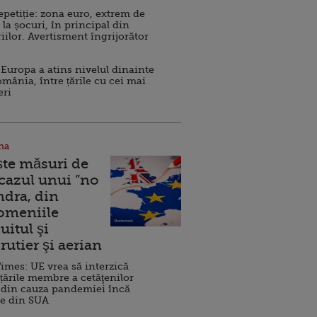
repetiție: zona euro, extrem de
 la șocuri, în principal din
iilor. Avertisment îngrijorător
Europa a atins nivelul dinainte
omânia, între țările cu cei mai
eri
na
ște măsuri de
 cazul unui ”no
ndra, din
Domeniile
uitul şi
rutier şi aerian
imes: UE vrea să interzică
 țările membre a cetăţenilor
 din cauza pandemiei încă
ve din SUA