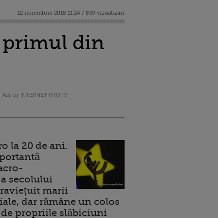
12 noiembrie 2018 11:24 / 839 vizualizari
i primul din
Ads by INTERNET PROTV
 la 20 de ani.
portantă
acro-
a secolului
raviețuit marii
ale, dar rămâne un colos
de propriile slăbiciuni