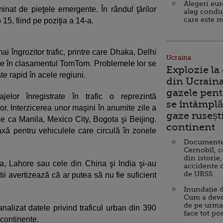
Alegeri eu
nat de pieţele emergente. În rândul ţărilor
aleg condu
care este m
15, fiind pe poziţia a 14-a.
i îngrozitor trafic, printre care Dhaka, Delhi
Ucraina
use în clasamentul TomTom. Problemele lor se
Explozie la
te rapid în acele regiuni.
din Ucraina
gazele pent
lor înregistrate în trafic o reprezintă
se întâmplă 
lor. Interzicerea unor maşini în anumite zile a
gaze ruseșt
e ca Manila, Mexico City, Bogota şi Beijing.
continent
xă pentru vehiculele care circulă în zonele
Documente d
Cernobîl, c
din istorie,
a, Lahore sau cele din China şi India şi-au
accidente 
de URSS
ii avertizează că ar putea să nu fie suficient
Inundație d
Cum a deve
de pe urma
analizat datele privind traficul urban din 390
face tot po
continente.