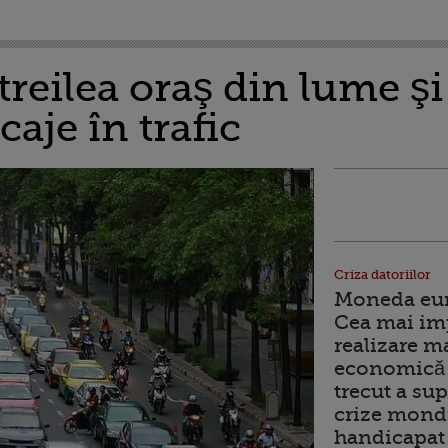
 treilea oraş din lume ş
caje în trafic
Criza datoriilor
Moneda euro
Cea mai im
realizare m
economică 
trecut a sup
crize mondi
handicapat 