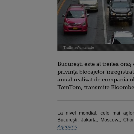
Trafic, aglomeratie
Bucureşti este al treilea ora
privinţa blocajelor înregistr
anual realizat de compania o
TomTom, transmite Bloombe
La nivel mondial, cele mai aglo
Bucureşti, Jakarta, Moscova, Chon
Agerpres
.