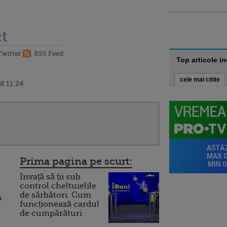
t
Twitter
RSS Feed
Top articole i
cele mai citite
8 11:24
Prima pagina pe scurt:
Invață să ții sub
control cheltuielile
de sărbători. Cum
n
funcționează cardul
de cumpărături