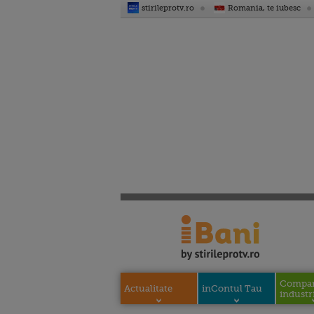
stirileprotv.ro
Romania, te iubesc
Compani
Actualitate
inContul Tau
industri