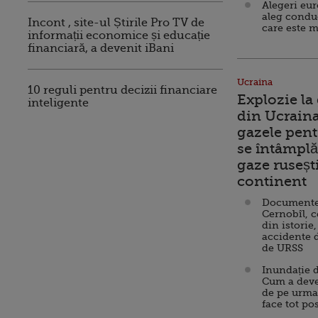
Alegeri eu
aleg condu
Incont , site-ul Știrile Pro TV de
care este m
informații economice și educație
financiară, a devenit iBani
Ucraina
10 reguli pentru decizii financiare
Explozie la
inteligente
din Ucraina
gazele pent
se întâmplă 
gaze ruseșt
continent
Documente d
Cernobîl, c
din istorie,
accidente 
de URSS
Inundație d
Cum a deve
de pe urma
face tot po