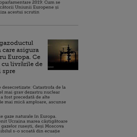
roparlamentare 2019: Cum se
cătorii Uniunii Europene și
iza acestui scrutin
 gazoductul
 care asigura
ru Europa. Ce
cu livrările de
i spre
esecretizate: Catastrofa de la
el mai grav dezastru nuclear
 a fost precedată de alte
de mai mică amploare, ascunse
e gaze naturale în Europa.
nit Ucraina marea câștigătoare
 gazelor rusești, deși Moscova
sibilul s-o scoată din ecuație