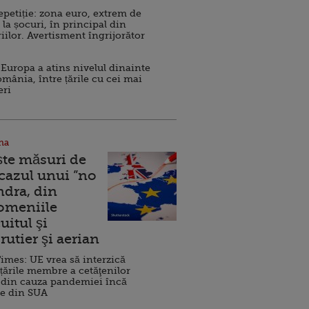
repetiție: zona euro, extrem de
 la șocuri, în principal din
iilor. Avertisment îngrijorător
Europa a atins nivelul dinainte
omânia, între țările cu cei mai
eri
na
ște măsuri de
 cazul unui ”no
ndra, din
Domeniile
uitul şi
rutier şi aerian
imes: UE vrea să interzică
 țările membre a cetăţenilor
 din cauza pandemiei încă
ve din SUA