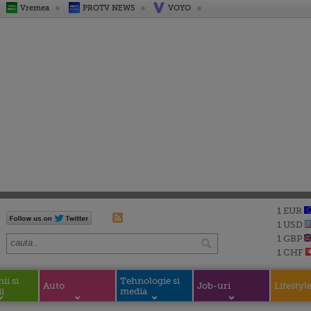
Vremea
PROTV NEWS
VOYO
1 EUR
1 USD
1 GBP
1 CHF
i si
Tehnologie si
Auto
Job-uri
Lifestyl
i
media