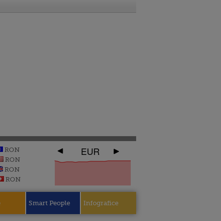
EUR
RON
RON
RON
RON
e
Smart People
Infografice