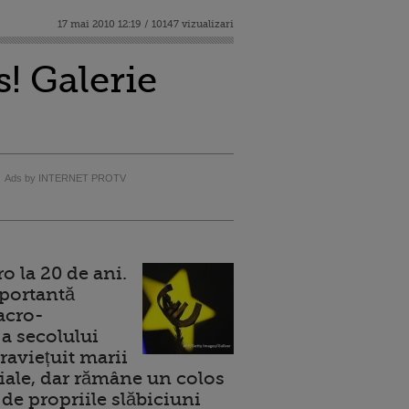
17 mai 2010 12:19 / 10147 vizualizari
! Galerie
Ads by INTERNET PROTV
 la 20 de ani.
portantă
acro-
a secolului
raviețuit marii
ale, dar rămâne un colos
de propriile slăbiciuni