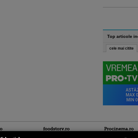
Top articole i
cele mai citite
ro
foodstory.ro
Procinema.ro