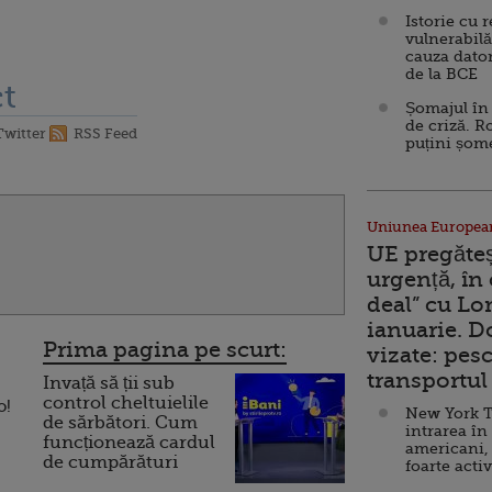
Istorie cu 
vulnerabilă
cauza dator
de la BCE
t
Șomajul în 
de criză. R
Twitter
RSS Feed
puțini șom
Uniunea Europea
UE pregăte
urgență, în
deal” cu Lo
ianuarie. 
Prima pagina pe scurt:
vizate: pesc
transportul 
Invață să ții sub
control cheltuielile
o!
New York T
de sărbători. Cum
intrarea în
funcționează cardul
americani,
de cumpărături
foarte acti