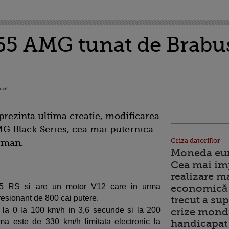
5 AMG tunat de Brabus
rezinta ultima creatie, modificarea
 Black Series, cea mai puternica
Criza datoriilor
rman.
Moneda euro
Cea mai im
realizare m
65 RS si are un motor V12 care in urma
economică 
resionant de 800 cai putere.
trecut a sup
la 0 la 100 km/h in 3,6 secunde si la 200
crize mondi
a este de 330 km/h limitata electronic la
handicapat 