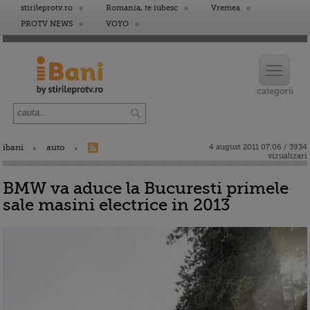
stirileprotv.ro
Romania, te iubesc
Vremea
PROTV NEWS
VOYO
ibani
auto
4 august 2011 07:06 / 3934
vizualizari
BMW va aduce la Bucuresti primele
sale masini electrice in 2013