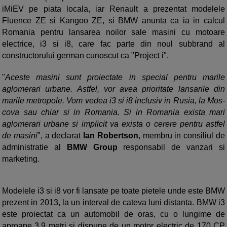
iMiEV pe piata locala, iar Renault a prezentat modelele
Fluence ZE si Kangoo ZE, si BMW anunta ca ia in calcul
Romania pentru lansarea noilor sale masini cu motoare
electrice, i3 si i8, care fac parte din noul subbrand al
constructorului german cunoscut ca "Project i".
"
Aceste masini sunt proiectate in special pentru marile
aglomerari urbane. Astfel, vor avea prioritate lansarile din
marile metropole. Vom vedea i3 si i8 inclusiv in Rusia, la Mos­
cova sau chiar si in Romania. Si in Romania exista mari
aglomerari urbane si implicit va exista o cerere pentru astfel
de masini
", a decla­rat
Ian Robertson
, membru in consiliul de
administratie al
BMW Group
responsabil de vanzari si
marketing.
Modelele i3 si i8 vor fi lansate pe toate pietele unde este BMW
prezent in 2013, la un interval de cateva luni distanta. BMW i3
este proiec­tat ca un automobil de oras, cu o lun­gi­me de
aproape 3,9 metri si dis­pune de un mo­tor electric de 170 CP