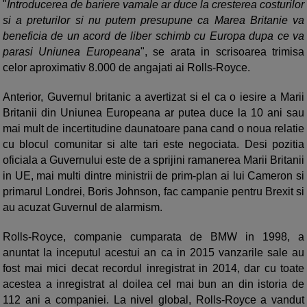
"
Introducerea de bariere vamale ar duce la cresterea costurilor
si a preturilor si nu putem presupune ca Marea Britanie va
beneficia de un acord de liber schimb cu Europa dupa ce va
parasi Uniunea Europeana
", se arata in scrisoarea trimisa
celor aproximativ 8.000 de angajati ai Rolls-Royce.
Anterior, Guvernul britanic a avertizat si el ca o iesire a Marii
Britanii din Uniunea Europeana ar putea duce la 10 ani sau
mai mult de incertitudine daunatoare pana cand o noua relatie
cu blocul comunitar si alte tari este negociata. Desi pozitia
oficiala a Guvernului este de a sprijini ramanerea Marii Britanii
in UE, mai multi dintre ministrii de prim-plan ai lui Cameron si
primarul Londrei, Boris Johnson, fac campanie pentru Brexit si
au acuzat Guvernul de alarmism.
Rolls-Royce, companie cumparata de BMW in 1998, a
anuntat la inceputul acestui an ca in 2015 vanzarile sale au
fost mai mici decat recordul inregistrat in 2014, dar cu toate
acestea a inregistrat al doilea cel mai bun an din istoria de
112 ani a companiei. La nivel global, Rolls-Royce a vandut