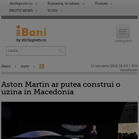
stirileprotv.ro
Romania, te iubesc
Vremea
PROTV NEWS
VOYO
ibani
auto
11 ianuarie 2016 16:40 / 404
vizualizari
Aston Martin ar putea construi o
uzina in Macedonia