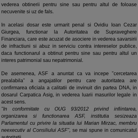
vederea obtinerii pentru sine sau pentru altul de foloase
necuvenite si uz de fals.
In acelasi dosar este urmarit penal si Ovidiu Ioan Cezar
Giurgea, functionar la Autoritatea de Supraveghere
Financiara, care este acuzat de asociere in vederea savarsirii
de infractiuni si abuz in serviciu contra intereselor publice,
daca functionarul a obtinut pentru sine sau pentru altul un
interes patrimonial sau nepatrimonial.
De asemenea, ASF a anuntat ca va incepe "cercetarea
prealabila" a angajatilor pentru care autoritatea are
confirmarea oficiala a calitatii de invinuit din partea DNA, in
dosarul Carpatica Asig, in vederea luarii masurilor legale in
acest sens.
"In conformitate cu OUG 93/2012 privind infiintarea,
organizarea si functionarea ASF, institutia sesizeaza
Parlamentul cu privire la situatia lui Marian Mirzac, membru
neexecutiv al Consiliului ASF",
se mai spune in comunicatul
autoritatii.