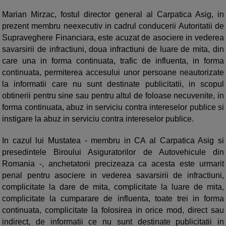
Marian Mirzac, fostul director general al Carpatica Asig, in
prezent membru neexecutiv in cadrul conducerii Autoritatii de
Supraveghere Financiara, este acuzat de asociere in vederea
savarsirii de infractiuni, doua infractiuni de luare de mita, din
care una in forma continuata, trafic de influenta, in forma
continuata, permiterea accesului unor persoane neautorizate
la informatii care nu sunt destinate publicitatii, in scopul
obtinerii pentru sine sau pentru altul de foloase necuvenite, in
forma continuata, abuz in serviciu contra intereselor publice si
instigare la abuz in serviciu contra intereselor publice.
In cazul lui Mustatea - membru in CA al Carpatica Asig si
presedintele Biroului Asiguratorilor de Autovehicule din
Romania -, anchetatorii precizeaza ca acesta este urmarit
penal pentru asociere in vederea savarsirii de infractiuni,
complicitate la dare de mita, complicitate la luare de mita,
complicitate la cumparare de influenta, toate trei in forma
continuata, complicitate la folosirea in orice mod, direct sau
indirect, de informatii ce nu sunt destinate publicitatii in