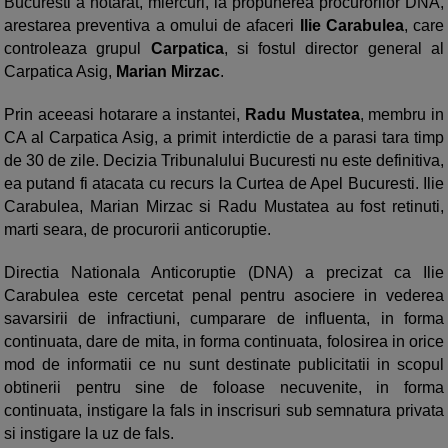
Bucuresti a hotarat, miercuri, la propunerea procurorilor DNA,
arestarea preventiva a omului de afaceri
Ilie Carabulea
, care
controleaza grupul
Carpatica
, si fostul director general al
Carpatica Asig,
Marian Mirzac
.
Prin aceeasi hotarare a instantei,
Radu Mustatea
, membru in
CA al Carpatica Asig, a primit interdictie de a parasi tara timp
de 30 de zile. Decizia Tribunalului Bucuresti nu este definitiva,
ea putand fi atacata cu recurs la Curtea de Apel Bucuresti. Ilie
Carabulea, Marian Mirzac si Radu Mustatea au fost retinuti,
marti seara, de procurorii anticoruptie.
Directia Nationala Anticoruptie (DNA) a precizat ca Ilie
Carabulea este cercetat penal pentru asociere in vederea
savarsirii de infractiuni, cumparare de influenta, in forma
continuata, dare de mita, in forma continuata, folosirea in orice
mod de informatii ce nu sunt destinate publicitatii in scopul
obtinerii pentru sine de foloase necuvenite, in forma
continuata, instigare la fals in inscrisuri sub semnatura privata
si instigare la uz de fals.