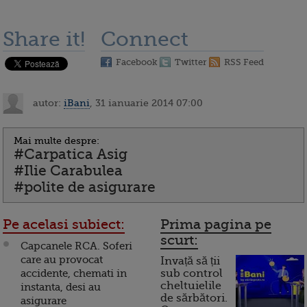
Share it!
Connect
Facebook
Twitter
RSS Feed
autor:
iBani
, 31 ianuarie 2014 07:00
Mai multe despre:
#Carpatica Asig
#Ilie Carabulea
#polite de asigurare
Pe acelasi subiect:
Prima pagina pe
scurt:
Capcanele RCA. Soferi
care au provocat
Invață să ții
accidente, chemati in
sub control
cheltuielile
instanta, desi au
de sărbători.
asigurare