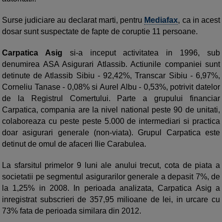
Surse judiciare au declarat marti, pentru
Mediafax
, ca in acest
dosar sunt suspectate de fapte de coruptie 11 persoane.
Carpatica Asig
si-a inceput activitatea in 1996, sub
denumirea ASA Asigurari Atlassib. Actiunile companiei sunt
detinute de Atlassib Sibiu - 92,42%, Transcar Sibiu - 6,97%,
Corneliu Tanase - 0,08% si Aurel Albu - 0,53%, potrivit datelor
de la Registrul Comertului. Parte a grupului financiar
Carpatica, compania are la nivel national peste 90 de unitati,
colaboreaza cu peste peste 5.000 de intermediari si practica
doar asigurari generale (non-viata). Grupul Carpatica este
detinut de omul de afaceri Ilie Carabulea.
La sfarsitul primelor 9 luni ale anului trecut, cota de piata a
societatii pe segmentul asigurarilor generale a depasit 7%, de
la 1,25% in 2008. In perioada analizata, Carpatica Asig a
inregistrat subscrieri de 357,95 milioane de lei, in urcare cu
73% fata de perioada similara din 2012.